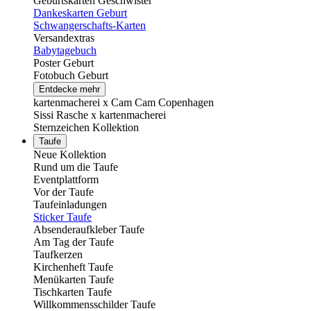
Geburtskarten Geschwister
Dankeskarten Geburt
Schwangerschafts-Karten
Versandextras
Babytagebuch
Poster Geburt
Fotobuch Geburt
Entdecke mehr
kartenmacherei x Cam Cam Copenhagen
Sissi Rasche x kartenmacherei
Sternzeichen Kollektion
Taufe
Neue Kollektion
Rund um die Taufe
Eventplattform
Vor der Taufe
Taufeinladungen
Sticker Taufe
Absenderaufkleber Taufe
Am Tag der Taufe
Taufkerzen
Kirchenheft Taufe
Menükarten Taufe
Tischkarten Taufe
Willkommensschilder Taufe