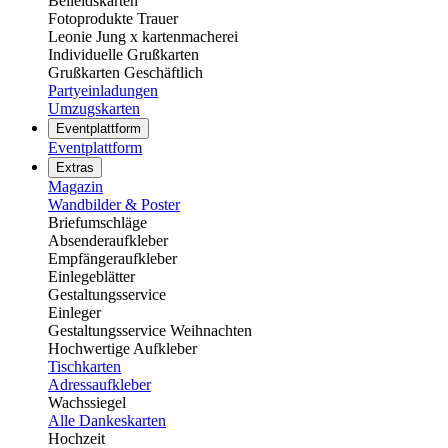
Beileidskarten
Fotoprodukte Trauer
Leonie Jung x kartenmacherei
Individuelle Grußkarten
Grußkarten Geschäftlich
Partyeinladungen
Umzugskarten
Eventplattform
Eventplattform
Extras
Magazin
Wandbilder & Poster
Briefumschläge
Absenderaufkleber
Empfängeraufkleber
Einlegeblätter
Gestaltungsservice
Einleger
Gestaltungsservice Weihnachten
Hochwertige Aufkleber
Tischkarten
Adressaufkleber
Wachssiegel
Alle Dankeskarten
Hochzeit