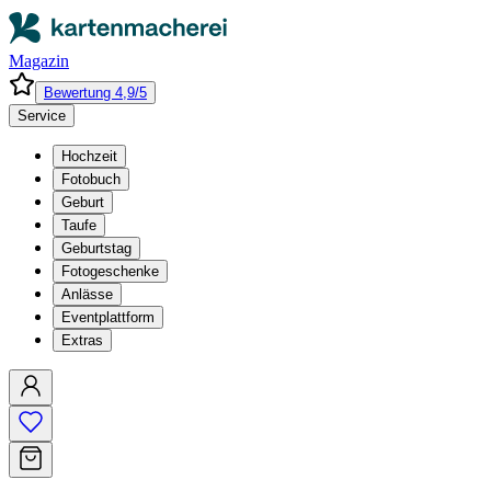
Magazin
Bewertung 4,9/5
Service
Hochzeit
Fotobuch
Geburt
Taufe
Geburtstag
Fotogeschenke
Anlässe
Eventplattform
Extras