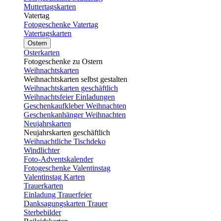
Muttertagskarten
Vatertag
Fotogeschenke Vatertag
Vatertagskarten
Ostern
Osterkarten
Fotogeschenke zu Ostern
Weihnachtskarten
Weihnachtskarten selbst gestalten
Weihnachtskarten geschäftlich
Weihnachtsfeier Einladungen
Geschenkaufkleber Weihnachten
Geschenkanhänger Weihnachten
Neujahrskarten
Neujahrskarten geschäftlich
Weihnachtliche Tischdeko
Windlichter
Foto-Adventskalender
Fotogeschenke Valentinstag
Valentinstag Karten
Trauerkarten
Einladung Trauerfeier
Danksagungskarten Trauer
Sterbebilder