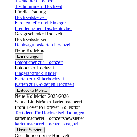
Tischkarten Hochzeit
Tischnummern Hochzeit
Für die Trauung
Hochzeitskerzen
Kirchenhefte und Einleger
Freudentränen-Taschentücher
Gastgeschenke Hochzeit
Hochzeitssticker
Danksagungskarten Hochzeit
Neue Kollektion
Erinnerungen
Fotobücher zur Hochzeit
Fotoposter Hochzeit
Fingerabdruck-Bilder
Karten zur Silberhochzeit
Karten zur Goldenen Hochzeit
Entdecke Mehr...
Neue Kollektion 2025/2026
Sanna Lindström x kartenmacherei
From Lover to Forever Kollektion
Textideen für Hochzeitseinladungen
kartenmacherei Hochzeitsnewsletter
kartenmacherei Hochzeitsmagazin
Unser Service
Gestaltungsservice Hochzeit