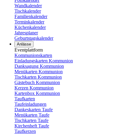
Fotokalender
Wandkalender
Tischkalender
Familienkalender
Terminkalender
Küchenkalender
Jahresplaner
Geburtstagskalender
Anlässe
Eventplattform
Kommunionskarten
Einladungskarten Kommunion
Danksagung Kommunion
Menükarten Kommunion
Tischkarten Kommunion
Gästebuch Kommunion
Kerzen Kommunion
Kartenbox Kommunion
Taufkarten
Taufeinladungen
Dankeskarten Taufe
Menükarten Taufe
Tischkarten Taufe
Kirchenheft Taufe
Taufkerzen