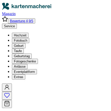
Magazin
Bewertung 4,9/5
Service
Hochzeit
Fotobuch
Geburt
Taufe
Geburtstag
Fotogeschenke
Anlässe
Eventplattform
Extras