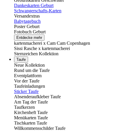
Geburtskarten Geschwister
Dankeskarten Geburt
Schwangerschafts-Karten
Versandextras
Babytagebuch
Poster Geburt
Fotobuch Geburt
Entdecke mehr
kartenmacherei x Cam Cam Copenhagen
Sissi Rasche x kartenmacherei
Sternzeichen Kollektion
Taufe
Neue Kollektion
Rund um die Taufe
Eventplattform
Vor der Taufe
Taufeinladungen
Sticker Taufe
Absenderaufkleber Taufe
Am Tag der Taufe
Taufkerzen
Kirchenheft Taufe
Menükarten Taufe
Tischkarten Taufe
Willkommensschilder Taufe