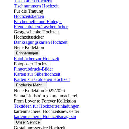
Tischkarten Hochzeit
Tischnummern Hochzeit
Für die Trauung
Hochzeitskerzen
Kirchenhefte und Einleger
Freudentränen-Taschentücher
Gastgeschenke Hochzeit
Hochzeitssticker
Danksagungskarten Hochzeit
Neue Kollektion
Erinnerungen
Fotobücher zur Hochzeit
Fotoposter Hochzeit
Fingerabdruck-Bilder
Karten zur Silberhochzeit
Karten zur Goldenen Hochzeit
Entdecke Mehr...
Neue Kollektion 2025/2026
Sanna Lindström x kartenmacherei
From Lover to Forever Kollektion
Textideen für Hochzeitseinladungen
kartenmacherei Hochzeitsnewsletter
kartenmacherei Hochzeitsmagazin
Unser Service
Gestaltungsservice Hochzeit