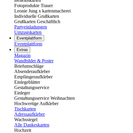
Beileidskarten
Fotoprodukte Trauer
Leonie Jung x kartenmacherei
Individuelle Grußkarten
Grußkarten Geschäftlich
Partyeinladungen
Umzugskarten
Eventplattform
Eventplattform
Extras
Magazin
Wandbilder & Poster
Briefumschläge
Absenderaufkleber
Empfängeraufkleber
Einlegeblätter
Gestaltungsservice
Einleger
Gestaltungsservice Weihnachten
Hochwertige Aufkleber
Tischkarten
Adressaufkleber
Wachssiegel
Alle Dankeskarten
Hochzeit