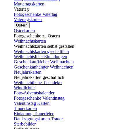
Muttertagskarten
Vatertag
Fotogeschenke Vatertag
Vatertagskarten
Ostern
Osterkarten
Fotogeschenke zu Ostern
Weihnachtskarten
Weihnachtskarten selbst gestalten
Weihnachtskarten geschäftlich
Weihnachtsfeier Einladungen
Geschenkaufkleber Weihnachten
Geschenkanhänger Weihnachten
Neujahrskarten
Neujahrskarten geschäftlich
Weihnachtliche Tischdeko
Windlichter
Foto-Adventskalender
Fotogeschenke Valentinstag
Valentinstag Karten
Trauerkarten
Einladung Trauerfeier
Danksagungskarten Trauer
Sterbebilder