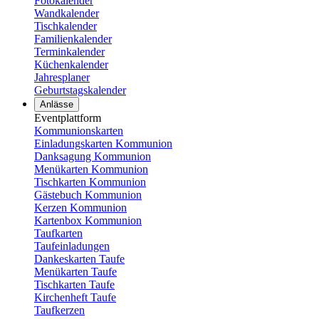
Fotokalender
Wandkalender
Tischkalender
Familienkalender
Terminkalender
Küchenkalender
Jahresplaner
Geburtstagskalender
Anlässe
Eventplattform
Kommunionskarten
Einladungskarten Kommunion
Danksagung Kommunion
Menükarten Kommunion
Tischkarten Kommunion
Gästebuch Kommunion
Kerzen Kommunion
Kartenbox Kommunion
Taufkarten
Taufeinladungen
Dankeskarten Taufe
Menükarten Taufe
Tischkarten Taufe
Kirchenheft Taufe
Taufkerzen