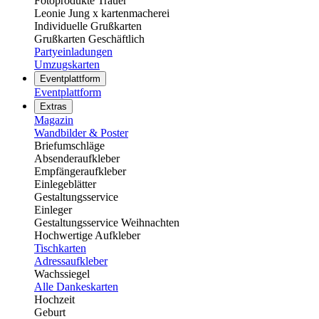
Fotoprodukte Trauer
Leonie Jung x kartenmacherei
Individuelle Grußkarten
Grußkarten Geschäftlich
Partyeinladungen
Umzugskarten
Eventplattform
Eventplattform
Extras
Magazin
Wandbilder & Poster
Briefumschläge
Absenderaufkleber
Empfängeraufkleber
Einlegeblätter
Gestaltungsservice
Einleger
Gestaltungsservice Weihnachten
Hochwertige Aufkleber
Tischkarten
Adressaufkleber
Wachssiegel
Alle Dankeskarten
Hochzeit
Geburt