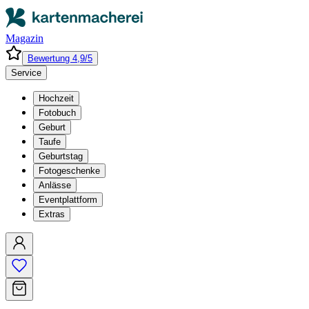
Magazin
Bewertung 4,9/5
Service
Hochzeit
Fotobuch
Geburt
Taufe
Geburtstag
Fotogeschenke
Anlässe
Eventplattform
Extras