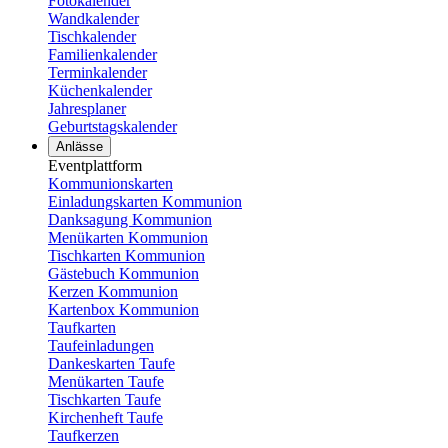
Fotokalender
Wandkalender
Tischkalender
Familienkalender
Terminkalender
Küchenkalender
Jahresplaner
Geburtstagskalender
Anlässe
Eventplattform
Kommunionskarten
Einladungskarten Kommunion
Danksagung Kommunion
Menükarten Kommunion
Tischkarten Kommunion
Gästebuch Kommunion
Kerzen Kommunion
Kartenbox Kommunion
Taufkarten
Taufeinladungen
Dankeskarten Taufe
Menükarten Taufe
Tischkarten Taufe
Kirchenheft Taufe
Taufkerzen