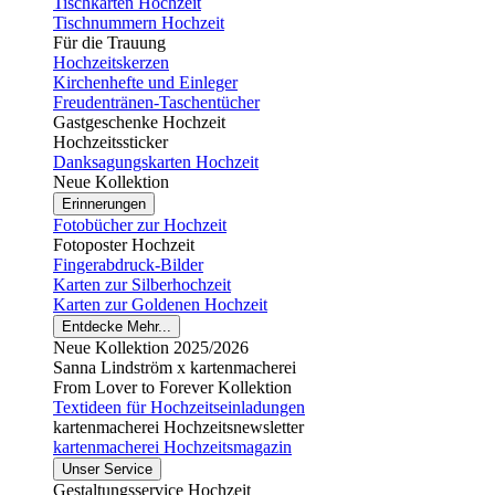
Tischkarten Hochzeit
Tischnummern Hochzeit
Für die Trauung
Hochzeitskerzen
Kirchenhefte und Einleger
Freudentränen-Taschentücher
Gastgeschenke Hochzeit
Hochzeitssticker
Danksagungskarten Hochzeit
Neue Kollektion
Erinnerungen
Fotobücher zur Hochzeit
Fotoposter Hochzeit
Fingerabdruck-Bilder
Karten zur Silberhochzeit
Karten zur Goldenen Hochzeit
Entdecke Mehr...
Neue Kollektion 2025/2026
Sanna Lindström x kartenmacherei
From Lover to Forever Kollektion
Textideen für Hochzeitseinladungen
kartenmacherei Hochzeitsnewsletter
kartenmacherei Hochzeitsmagazin
Unser Service
Gestaltungsservice Hochzeit