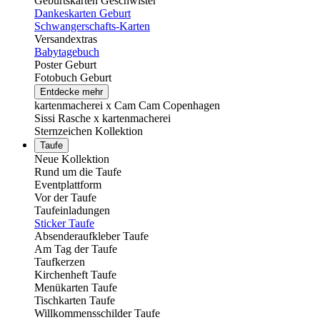
Geburtskarten Geschwister
Dankeskarten Geburt
Schwangerschafts-Karten
Versandextras
Babytagebuch
Poster Geburt
Fotobuch Geburt
Entdecke mehr
kartenmacherei x Cam Cam Copenhagen
Sissi Rasche x kartenmacherei
Sternzeichen Kollektion
Taufe
Neue Kollektion
Rund um die Taufe
Eventplattform
Vor der Taufe
Taufeinladungen
Sticker Taufe
Absenderaufkleber Taufe
Am Tag der Taufe
Taufkerzen
Kirchenheft Taufe
Menükarten Taufe
Tischkarten Taufe
Willkommensschilder Taufe