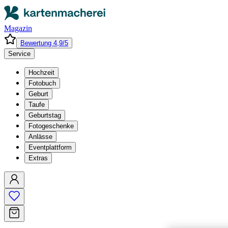
Magazin
Bewertung 4,9/5
Service
Hochzeit
Fotobuch
Geburt
Taufe
Geburtstag
Fotogeschenke
Anlässe
Eventplattform
Extras