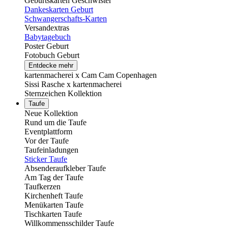
Geburtskarten Geschwister
Dankeskarten Geburt
Schwangerschafts-Karten
Versandextras
Babytagebuch
Poster Geburt
Fotobuch Geburt
Entdecke mehr
kartenmacherei x Cam Cam Copenhagen
Sissi Rasche x kartenmacherei
Sternzeichen Kollektion
Taufe
Neue Kollektion
Rund um die Taufe
Eventplattform
Vor der Taufe
Taufeinladungen
Sticker Taufe
Absenderaufkleber Taufe
Am Tag der Taufe
Taufkerzen
Kirchenheft Taufe
Menükarten Taufe
Tischkarten Taufe
Willkommensschilder Taufe