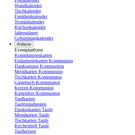
Fotokalender
Wandkalender
Tischkalender
Familienkalender
Terminkalender
Küchenkalender
Jahresplaner
Geburtstagskalender
Anlässe
Eventplattform
Kommunionskarten
Einladungskarten Kommunion
Danksagung Kommunion
Menükarten Kommunion
Tischkarten Kommunion
Gästebuch Kommunion
Kerzen Kommunion
Kartenbox Kommunion
Taufkarten
Taufeinladungen
Dankeskarten Taufe
Menükarten Taufe
Tischkarten Taufe
Kirchenheft Taufe
Taufkerzen