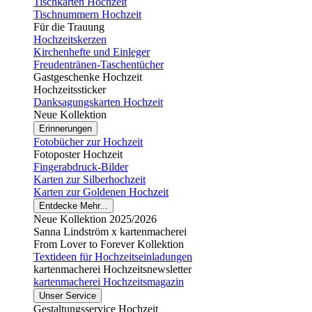
Tischkarten Hochzeit
Tischnummern Hochzeit
Für die Trauung
Hochzeitskerzen
Kirchenhefte und Einleger
Freudentränen-Taschentücher
Gastgeschenke Hochzeit
Hochzeitssticker
Danksagungskarten Hochzeit
Neue Kollektion
Erinnerungen
Fotobücher zur Hochzeit
Fotoposter Hochzeit
Fingerabdruck-Bilder
Karten zur Silberhochzeit
Karten zur Goldenen Hochzeit
Entdecke Mehr...
Neue Kollektion 2025/2026
Sanna Lindström x kartenmacherei
From Lover to Forever Kollektion
Textideen für Hochzeitseinladungen
kartenmacherei Hochzeitsnewsletter
kartenmacherei Hochzeitsmagazin
Unser Service
Gestaltungsservice Hochzeit