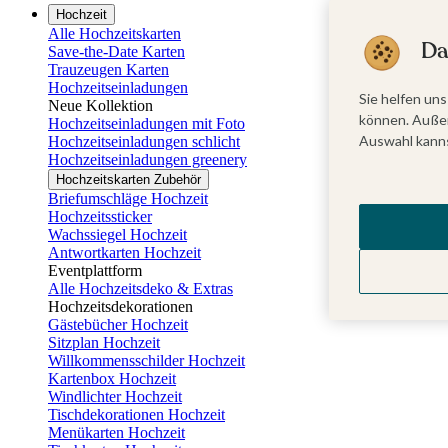
Hochzeit
Alle Hochzeitskarten
Da
Save-the-Date Karten
Trauzeugen Karten
Hochzeitseinladungen
Sie helfen uns
Neue Kollektion
können. Außer
Hochzeitseinladungen mit Foto
Auswahl kanns
Hochzeitseinladungen schlicht
Hochzeitseinladungen greenery
Hochzeitskarten Zubehör
Briefumschläge Hochzeit
Hochzeitssticker
Wachssiegel Hochzeit
Antwortkarten Hochzeit
Eventplattform
Alle Hochzeitsdeko & Extras
Hochzeitsdekorationen
Gästebücher Hochzeit
Sitzplan Hochzeit
Willkommensschilder Hochzeit
Kartenbox Hochzeit
Windlichter Hochzeit
Tischdekorationen Hochzeit
Menükarten Hochzeit