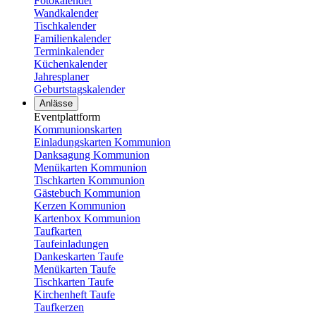
Fotokalender
Wandkalender
Tischkalender
Familienkalender
Terminkalender
Küchenkalender
Jahresplaner
Geburtstagskalender
Anlässe
Eventplattform
Kommunionskarten
Einladungskarten Kommunion
Danksagung Kommunion
Menükarten Kommunion
Tischkarten Kommunion
Gästebuch Kommunion
Kerzen Kommunion
Kartenbox Kommunion
Taufkarten
Taufeinladungen
Dankeskarten Taufe
Menükarten Taufe
Tischkarten Taufe
Kirchenheft Taufe
Taufkerzen