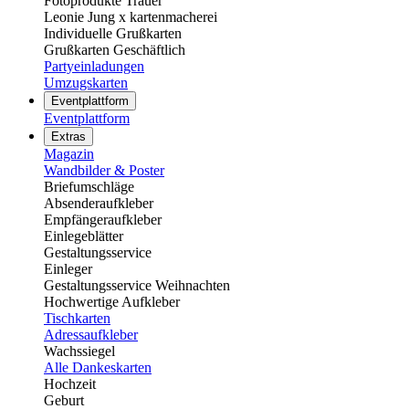
Fotoprodukte Trauer
Leonie Jung x kartenmacherei
Individuelle Grußkarten
Grußkarten Geschäftlich
Partyeinladungen
Umzugskarten
Eventplattform
Eventplattform
Extras
Magazin
Wandbilder & Poster
Briefumschläge
Absenderaufkleber
Empfängeraufkleber
Einlegeblätter
Gestaltungsservice
Einleger
Gestaltungsservice Weihnachten
Hochwertige Aufkleber
Tischkarten
Adressaufkleber
Wachssiegel
Alle Dankeskarten
Hochzeit
Geburt