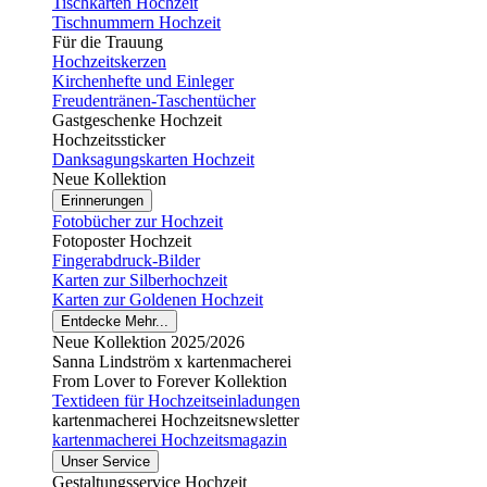
Tischkarten Hochzeit
Tischnummern Hochzeit
Für die Trauung
Hochzeitskerzen
Kirchenhefte und Einleger
Freudentränen-Taschentücher
Gastgeschenke Hochzeit
Hochzeitssticker
Danksagungskarten Hochzeit
Neue Kollektion
Erinnerungen
Fotobücher zur Hochzeit
Fotoposter Hochzeit
Fingerabdruck-Bilder
Karten zur Silberhochzeit
Karten zur Goldenen Hochzeit
Entdecke Mehr...
Neue Kollektion 2025/2026
Sanna Lindström x kartenmacherei
From Lover to Forever Kollektion
Textideen für Hochzeitseinladungen
kartenmacherei Hochzeitsnewsletter
kartenmacherei Hochzeitsmagazin
Unser Service
Gestaltungsservice Hochzeit