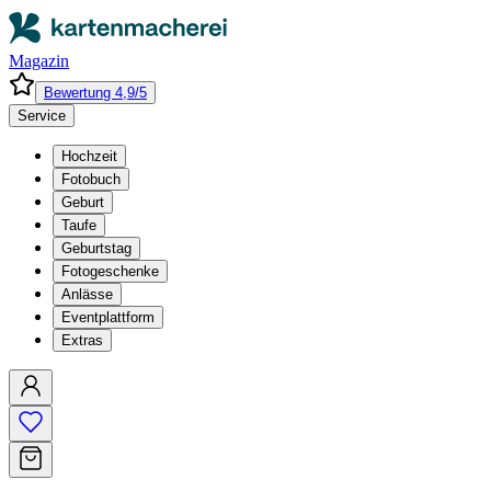
Magazin
Bewertung 4,9/5
Service
Hochzeit
Fotobuch
Geburt
Taufe
Geburtstag
Fotogeschenke
Anlässe
Eventplattform
Extras