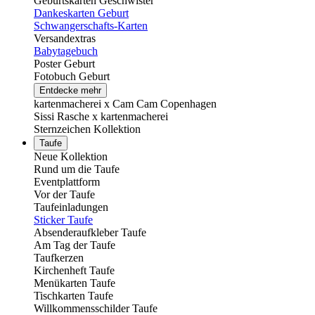
Geburtskarten Geschwister
Dankeskarten Geburt
Schwangerschafts-Karten
Versandextras
Babytagebuch
Poster Geburt
Fotobuch Geburt
Entdecke mehr
kartenmacherei x Cam Cam Copenhagen
Sissi Rasche x kartenmacherei
Sternzeichen Kollektion
Taufe
Neue Kollektion
Rund um die Taufe
Eventplattform
Vor der Taufe
Taufeinladungen
Sticker Taufe
Absenderaufkleber Taufe
Am Tag der Taufe
Taufkerzen
Kirchenheft Taufe
Menükarten Taufe
Tischkarten Taufe
Willkommensschilder Taufe