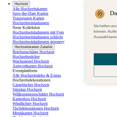
Hochzeit
Alle Hochzeitskarten
Da
Save-the-Date Karten
Trauzeugen Karten
Hochzeitseinladungen
Sie helfen uns
Neue Kollektion
können. Außer
Hochzeitseinladungen mit Foto
Auswahl kanns
Hochzeitseinladungen schlicht
Hochzeitseinladungen greenery
Hochzeitskarten Zubehör
Briefumschläge Hochzeit
Hochzeitssticker
Wachssiegel Hochzeit
Antwortkarten Hochzeit
Eventplattform
Alle Hochzeitsdeko & Extras
Hochzeitsdekorationen
Gästebücher Hochzeit
Sitzplan Hochzeit
Willkommensschilder Hochzeit
Kartenbox Hochzeit
Windlichter Hochzeit
Tischdekorationen Hochzeit
Menükarten Hochzeit