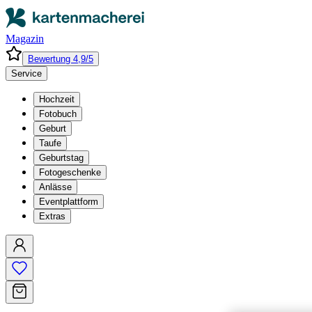
Magazin
Bewertung 4,9/5
Service
Hochzeit
Fotobuch
Geburt
Taufe
Geburtstag
Fotogeschenke
Anlässe
Eventplattform
Extras