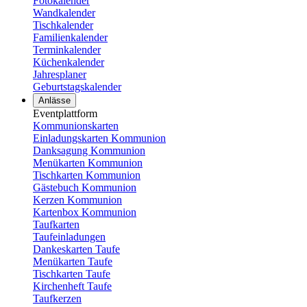
Fotokalender
Wandkalender
Tischkalender
Familienkalender
Terminkalender
Küchenkalender
Jahresplaner
Geburtstagskalender
Anlässe
Eventplattform
Kommunionskarten
Einladungskarten Kommunion
Danksagung Kommunion
Menükarten Kommunion
Tischkarten Kommunion
Gästebuch Kommunion
Kerzen Kommunion
Kartenbox Kommunion
Taufkarten
Taufeinladungen
Dankeskarten Taufe
Menükarten Taufe
Tischkarten Taufe
Kirchenheft Taufe
Taufkerzen