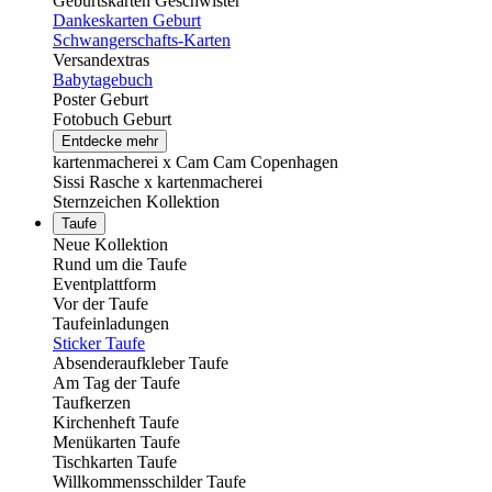
Geburtskarten Geschwister
Dankeskarten Geburt
Schwangerschafts-Karten
Versandextras
Babytagebuch
Poster Geburt
Fotobuch Geburt
Entdecke mehr
kartenmacherei x Cam Cam Copenhagen
Sissi Rasche x kartenmacherei
Sternzeichen Kollektion
Taufe
Neue Kollektion
Rund um die Taufe
Eventplattform
Vor der Taufe
Taufeinladungen
Sticker Taufe
Absenderaufkleber Taufe
Am Tag der Taufe
Taufkerzen
Kirchenheft Taufe
Menükarten Taufe
Tischkarten Taufe
Willkommensschilder Taufe