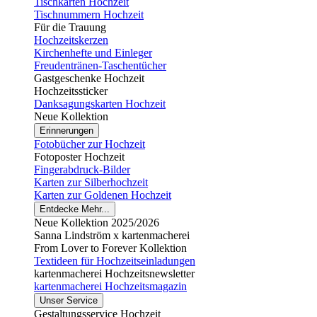
Tischkarten Hochzeit
Tischnummern Hochzeit
Für die Trauung
Hochzeitskerzen
Kirchenhefte und Einleger
Freudentränen-Taschentücher
Gastgeschenke Hochzeit
Hochzeitssticker
Danksagungskarten Hochzeit
Neue Kollektion
Erinnerungen
Fotobücher zur Hochzeit
Fotoposter Hochzeit
Fingerabdruck-Bilder
Karten zur Silberhochzeit
Karten zur Goldenen Hochzeit
Entdecke Mehr...
Neue Kollektion 2025/2026
Sanna Lindström x kartenmacherei
From Lover to Forever Kollektion
Textideen für Hochzeitseinladungen
kartenmacherei Hochzeitsnewsletter
kartenmacherei Hochzeitsmagazin
Unser Service
Gestaltungsservice Hochzeit