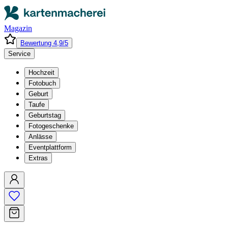
Magazin
Bewertung 4,9/5
Service
Hochzeit
Fotobuch
Geburt
Taufe
Geburtstag
Fotogeschenke
Anlässe
Eventplattform
Extras