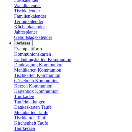
Fotokalender
Wandkalender
Tischkalender
Familienkalender
Terminkalender
Küchenkalender
Jahresplaner
Geburtstagskalender
Anlässe
Eventplattform
Kommunionskarten
Einladungskarten Kommunion
Danksagung Kommunion
Menükarten Kommunion
Tischkarten Kommunion
Gästebuch Kommunion
Kerzen Kommunion
Kartenbox Kommunion
Taufkarten
Taufeinladungen
Dankeskarten Taufe
Menükarten Taufe
Tischkarten Taufe
Kirchenheft Taufe
Taufkerzen