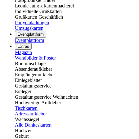
Fotoprodukte Trauer
Leonie Jung x kartenmacherei
Individuelle Grußkarten
Grußkarten Geschäftlich
Partyeinladungen
Umzugskarten
Eventplattform
Eventplattform
Extras
Magazin
Wandbilder & Poster
Briefumschläge
Absenderaufkleber
Empfängeraufkleber
Einlegeblätter
Gestaltungsservice
Einleger
Gestaltungsservice Weihnachten
Hochwertige Aufkleber
Tischkarten
Adressaufkleber
Wachssiegel
Alle Dankeskarten
Hochzeit
Geburt