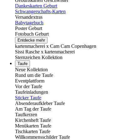
Geburtskarten Geschwister
Dankeskarten Geburt
Schwangerschafts-Karten
Versandextras
Babytagebuch
Poster Geburt
Fotobuch Geburt
Entdecke mehr
kartenmacherei x Cam Cam Copenhagen
Sissi Rasche x kartenmacherei
Sternzeichen Kollektion
Taufe
Neue Kollektion
Rund um die Taufe
Eventplattform
Vor der Taufe
Taufeinladungen
Sticker Taufe
Absenderaufkleber Taufe
Am Tag der Taufe
Taufkerzen
Kirchenheft Taufe
Menükarten Taufe
Tischkarten Taufe
Willkommensschilder Taufe