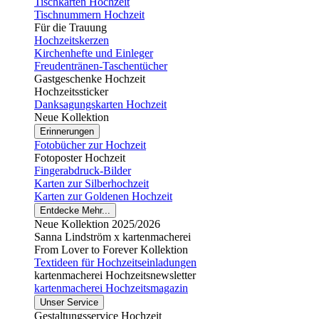
Tischkarten Hochzeit
Tischnummern Hochzeit
Für die Trauung
Hochzeitskerzen
Kirchenhefte und Einleger
Freudentränen-Taschentücher
Gastgeschenke Hochzeit
Hochzeitssticker
Danksagungskarten Hochzeit
Neue Kollektion
Erinnerungen
Fotobücher zur Hochzeit
Fotoposter Hochzeit
Fingerabdruck-Bilder
Karten zur Silberhochzeit
Karten zur Goldenen Hochzeit
Entdecke Mehr...
Neue Kollektion 2025/2026
Sanna Lindström x kartenmacherei
From Lover to Forever Kollektion
Textideen für Hochzeitseinladungen
kartenmacherei Hochzeitsnewsletter
kartenmacherei Hochzeitsmagazin
Unser Service
Gestaltungsservice Hochzeit