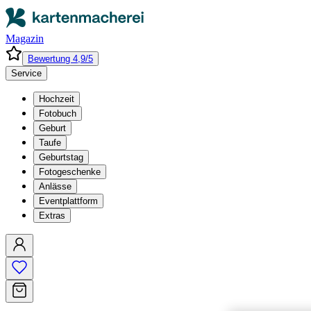
Magazin
Bewertung 4,9/5
Service
Hochzeit
Fotobuch
Geburt
Taufe
Geburtstag
Fotogeschenke
Anlässe
Eventplattform
Extras