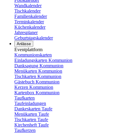
Fotokalender
Wandkalender
Tischkalender
Familienkalender
Terminkalender
Küchenkalender
Jahresplaner
Geburtstagskalender
Anlässe
Eventplattform
Kommunionskarten
Einladungskarten Kommunion
Danksagung Kommunion
Menükarten Kommunion
Tischkarten Kommunion
Gästebuch Kommunion
Kerzen Kommunion
Kartenbox Kommunion
Taufkarten
Taufeinladungen
Dankeskarten Taufe
Menükarten Taufe
Tischkarten Taufe
Kirchenheft Taufe
Taufkerzen