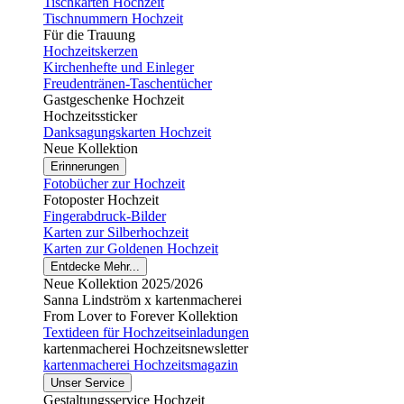
Tischkarten Hochzeit
Tischnummern Hochzeit
Für die Trauung
Hochzeitskerzen
Kirchenhefte und Einleger
Freudentränen-Taschentücher
Gastgeschenke Hochzeit
Hochzeitssticker
Danksagungskarten Hochzeit
Neue Kollektion
Erinnerungen
Fotobücher zur Hochzeit
Fotoposter Hochzeit
Fingerabdruck-Bilder
Karten zur Silberhochzeit
Karten zur Goldenen Hochzeit
Entdecke Mehr...
Neue Kollektion 2025/2026
Sanna Lindström x kartenmacherei
From Lover to Forever Kollektion
Textideen für Hochzeitseinladungen
kartenmacherei Hochzeitsnewsletter
kartenmacherei Hochzeitsmagazin
Unser Service
Gestaltungsservice Hochzeit