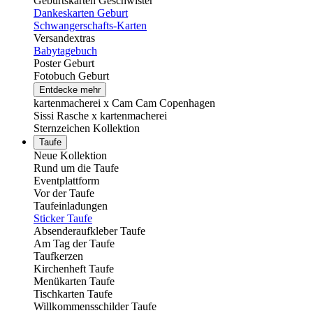
Geburtskarten Geschwister
Dankeskarten Geburt
Schwangerschafts-Karten
Versandextras
Babytagebuch
Poster Geburt
Fotobuch Geburt
Entdecke mehr
kartenmacherei x Cam Cam Copenhagen
Sissi Rasche x kartenmacherei
Sternzeichen Kollektion
Taufe
Neue Kollektion
Rund um die Taufe
Eventplattform
Vor der Taufe
Taufeinladungen
Sticker Taufe
Absenderaufkleber Taufe
Am Tag der Taufe
Taufkerzen
Kirchenheft Taufe
Menükarten Taufe
Tischkarten Taufe
Willkommensschilder Taufe