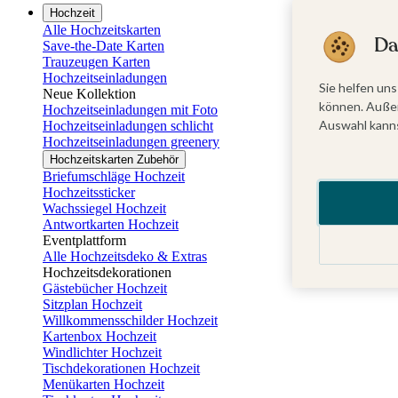
Hochzeit
Alle Hochzeitskarten
Da
Save-the-Date Karten
Trauzeugen Karten
Hochzeitseinladungen
Sie helfen uns
Neue Kollektion
können. Außer
Hochzeitseinladungen mit Foto
Auswahl kanns
Hochzeitseinladungen schlicht
Hochzeitseinladungen greenery
Hochzeitskarten Zubehör
Briefumschläge Hochzeit
Hochzeitssticker
Wachssiegel Hochzeit
Antwortkarten Hochzeit
Eventplattform
Alle Hochzeitsdeko & Extras
Hochzeitsdekorationen
Gästebücher Hochzeit
Sitzplan Hochzeit
Willkommensschilder Hochzeit
Kartenbox Hochzeit
Windlichter Hochzeit
Tischdekorationen Hochzeit
Menükarten Hochzeit