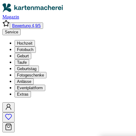
Magazin
Bewertung 4,9/5
Service
Hochzeit
Fotobuch
Geburt
Taufe
Geburtstag
Fotogeschenke
Anlässe
Eventplattform
Extras