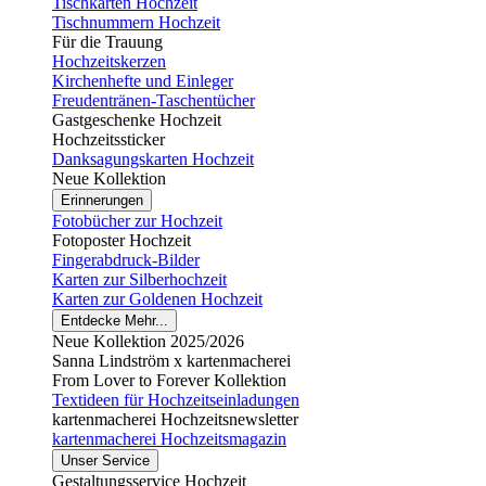
Tischkarten Hochzeit
Tischnummern Hochzeit
Für die Trauung
Hochzeitskerzen
Kirchenhefte und Einleger
Freudentränen-Taschentücher
Gastgeschenke Hochzeit
Hochzeitssticker
Danksagungskarten Hochzeit
Neue Kollektion
Erinnerungen
Fotobücher zur Hochzeit
Fotoposter Hochzeit
Fingerabdruck-Bilder
Karten zur Silberhochzeit
Karten zur Goldenen Hochzeit
Entdecke Mehr...
Neue Kollektion 2025/2026
Sanna Lindström x kartenmacherei
From Lover to Forever Kollektion
Textideen für Hochzeitseinladungen
kartenmacherei Hochzeitsnewsletter
kartenmacherei Hochzeitsmagazin
Unser Service
Gestaltungsservice Hochzeit