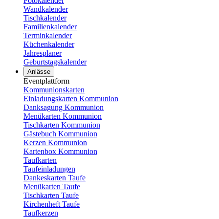
Fotokalender
Wandkalender
Tischkalender
Familienkalender
Terminkalender
Küchenkalender
Jahresplaner
Geburtstagskalender
Anlässe
Eventplattform
Kommunionskarten
Einladungskarten Kommunion
Danksagung Kommunion
Menükarten Kommunion
Tischkarten Kommunion
Gästebuch Kommunion
Kerzen Kommunion
Kartenbox Kommunion
Taufkarten
Taufeinladungen
Dankeskarten Taufe
Menükarten Taufe
Tischkarten Taufe
Kirchenheft Taufe
Taufkerzen