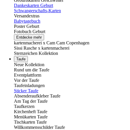
Geburtskarten Geschwister
Dankeskarten Geburt
Schwangerschafts-Karten
Versandextras
Babytagebuch
Poster Geburt
Fotobuch Geburt
Entdecke mehr
kartenmacherei x Cam Cam Copenhagen
Sissi Rasche x kartenmacherei
Sternzeichen Kollektion
Taufe
Neue Kollektion
Rund um die Taufe
Eventplattform
Vor der Taufe
Taufeinladungen
Sticker Taufe
Absenderaufkleber Taufe
Am Tag der Taufe
Taufkerzen
Kirchenheft Taufe
Menükarten Taufe
Tischkarten Taufe
Willkommensschilder Taufe