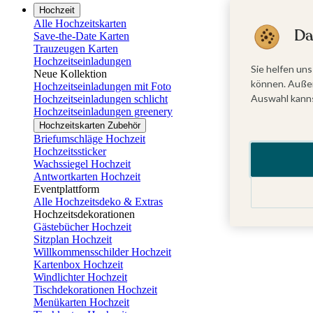
Hochzeit
Alle Hochzeitskarten
Da
Save-the-Date Karten
Trauzeugen Karten
Hochzeitseinladungen
Sie helfen uns
Neue Kollektion
können. Außer
Hochzeitseinladungen mit Foto
Auswahl kanns
Hochzeitseinladungen schlicht
Hochzeitseinladungen greenery
Hochzeitskarten Zubehör
Briefumschläge Hochzeit
Hochzeitssticker
Wachssiegel Hochzeit
Antwortkarten Hochzeit
Eventplattform
Alle Hochzeitsdeko & Extras
Hochzeitsdekorationen
Gästebücher Hochzeit
Sitzplan Hochzeit
Willkommensschilder Hochzeit
Kartenbox Hochzeit
Windlichter Hochzeit
Tischdekorationen Hochzeit
Menükarten Hochzeit