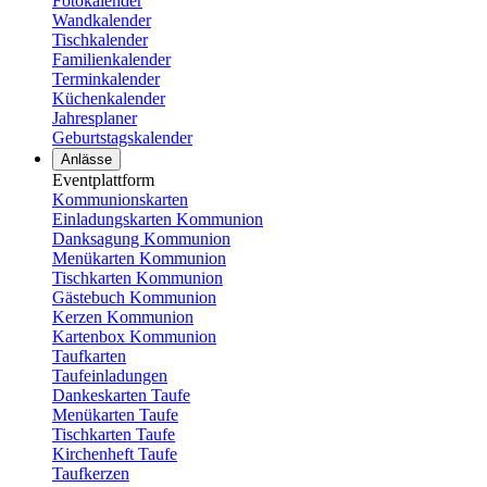
Fotokalender
Wandkalender
Tischkalender
Familienkalender
Terminkalender
Küchenkalender
Jahresplaner
Geburtstagskalender
Anlässe
Eventplattform
Kommunionskarten
Einladungskarten Kommunion
Danksagung Kommunion
Menükarten Kommunion
Tischkarten Kommunion
Gästebuch Kommunion
Kerzen Kommunion
Kartenbox Kommunion
Taufkarten
Taufeinladungen
Dankeskarten Taufe
Menükarten Taufe
Tischkarten Taufe
Kirchenheft Taufe
Taufkerzen