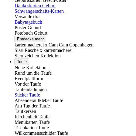
Geburtskarten Geschwister
Dankeskarten Geburt
Schwangerschafts-Karten
Versandextras
Babytagebuch
Poster Geburt
Fotobuch Geburt
Entdecke mehr
kartenmacherei x Cam Cam Copenhagen
Sissi Rasche x kartenmacherei
Sternzeichen Kollektion
Taufe
Neue Kollektion
Rund um die Taufe
Eventplattform
Vor der Taufe
Taufeinladungen
Sticker Taufe
Absenderaufkleber Taufe
Am Tag der Taufe
Taufkerzen
Kirchenheft Taufe
Menükarten Taufe
Tischkarten Taufe
Willkommensschilder Taufe