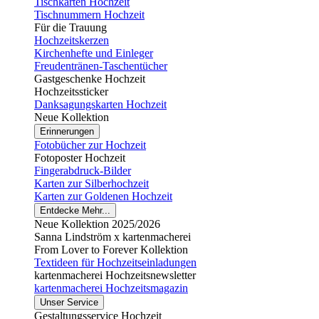
Tischkarten Hochzeit
Tischnummern Hochzeit
Für die Trauung
Hochzeitskerzen
Kirchenhefte und Einleger
Freudentränen-Taschentücher
Gastgeschenke Hochzeit
Hochzeitssticker
Danksagungskarten Hochzeit
Neue Kollektion
Erinnerungen
Fotobücher zur Hochzeit
Fotoposter Hochzeit
Fingerabdruck-Bilder
Karten zur Silberhochzeit
Karten zur Goldenen Hochzeit
Entdecke Mehr...
Neue Kollektion 2025/2026
Sanna Lindström x kartenmacherei
From Lover to Forever Kollektion
Textideen für Hochzeitseinladungen
kartenmacherei Hochzeitsnewsletter
kartenmacherei Hochzeitsmagazin
Unser Service
Gestaltungsservice Hochzeit