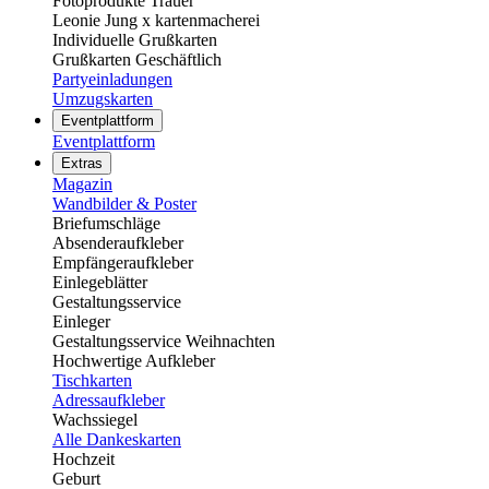
Fotoprodukte Trauer
Leonie Jung x kartenmacherei
Individuelle Grußkarten
Grußkarten Geschäftlich
Partyeinladungen
Umzugskarten
Eventplattform
Eventplattform
Extras
Magazin
Wandbilder & Poster
Briefumschläge
Absenderaufkleber
Empfängeraufkleber
Einlegeblätter
Gestaltungsservice
Einleger
Gestaltungsservice Weihnachten
Hochwertige Aufkleber
Tischkarten
Adressaufkleber
Wachssiegel
Alle Dankeskarten
Hochzeit
Geburt