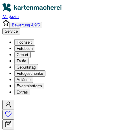
Magazin
Bewertung 4,9/5
Service
Hochzeit
Fotobuch
Geburt
Taufe
Geburtstag
Fotogeschenke
Anlässe
Eventplattform
Extras