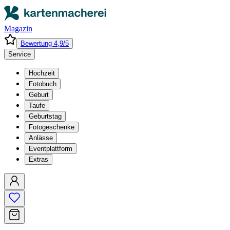
Magazin
Bewertung 4,9/5
Service
Hochzeit
Fotobuch
Geburt
Taufe
Geburtstag
Fotogeschenke
Anlässe
Eventplattform
Extras