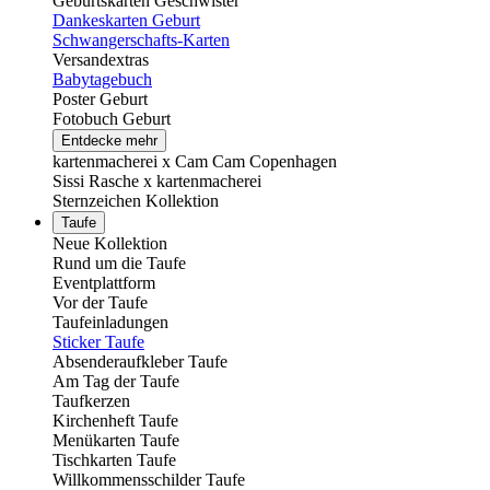
Geburtskarten Geschwister
Dankeskarten Geburt
Schwangerschafts-Karten
Versandextras
Babytagebuch
Poster Geburt
Fotobuch Geburt
Entdecke mehr
kartenmacherei x Cam Cam Copenhagen
Sissi Rasche x kartenmacherei
Sternzeichen Kollektion
Taufe
Neue Kollektion
Rund um die Taufe
Eventplattform
Vor der Taufe
Taufeinladungen
Sticker Taufe
Absenderaufkleber Taufe
Am Tag der Taufe
Taufkerzen
Kirchenheft Taufe
Menükarten Taufe
Tischkarten Taufe
Willkommensschilder Taufe