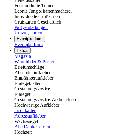
Beileidskarten
Fotoprodukte Trauer
Leonie Jung x kartenmacherei
Individuelle Grußkarten
Grußkarten Geschäftlich
Partyeinladungen
Umzugskarten
Eventplattform
Eventplattform
Extras
Magazin
Wandbilder & Poster
Briefumschläge
Absenderaufkleber
Empfängeraufkleber
Einlegeblätter
Gestaltungsservice
Einleger
Gestaltungsservice Weihnachten
Hochwertige Aufkleber
Tischkarten
Adressaufkleber
Wachssiegel
Alle Dankeskarten
Hochzeit