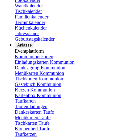
Fotokalender
Wandkalender
Tischkalender
Familienkalender
Terminkalender
Küchenkalender
Jahresplaner
Geburtstagskalender
Anlässe
Eventplattform
Kommunionskarten
Einladungskarten Kommunion
Danksagung Kommunion
Menükarten Kommunion
Tischkarten Kommunion
Gästebuch Kommunion
Kerzen Kommunion
Kartenbox Kommunion
Taufkarten
Taufeinladungen
Dankeskarten Taufe
Menükarten Taufe
Tischkarten Taufe
Kirchenheft Taufe
Taufkerzen