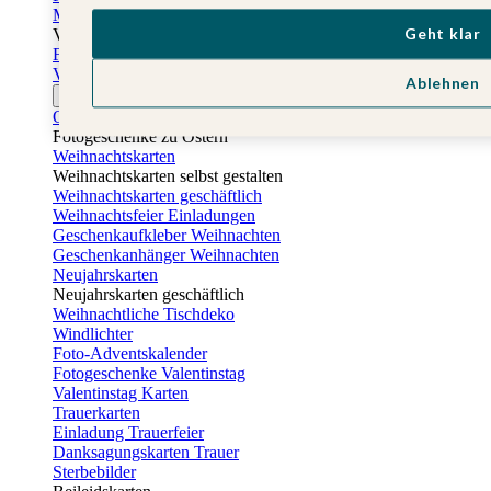
Muttertagskarten
Geht klar
Vatertag
Fotogeschenke Vatertag
Vatertagskarten
Ablehnen
Ostern
Osterkarten
Fotogeschenke zu Ostern
Weihnachtskarten
Weihnachtskarten selbst gestalten
Weihnachtskarten geschäftlich
Weihnachtsfeier Einladungen
Geschenkaufkleber Weihnachten
Geschenkanhänger Weihnachten
Neujahrskarten
Neujahrskarten geschäftlich
Weihnachtliche Tischdeko
Windlichter
Foto-Adventskalender
Fotogeschenke Valentinstag
Valentinstag Karten
Trauerkarten
Einladung Trauerfeier
Danksagungskarten Trauer
Sterbebilder