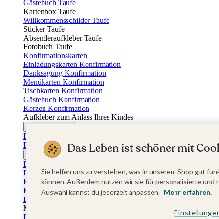
Gästebuch Taufe
Kartenbox Taufe
Willkommensschilder Taufe
Sticker Taufe
Absenderaufkleber Taufe
Fotobuch Taufe
Konfirmationskarten
Einladungskarten Konfirmation
Danksagung Konfirmation
Menükarten Konfirmation
Tischkarten Konfirmation
Gästebuch Konfirmation
Kerzen Konfirmation
Aufkleber zum Anlass Ihres Kindes
Firmungskarten
Einladungskarten Firmung
Dankeskarten Firmung
Das Leben ist schöner mit Cook
Jugendweihekarten
Einladungskarten Jugendweihe
Sie helfen uns zu verstehen, was in unserem Shop gut funk
Dankeskarten Jugendweihe
Einschulungskarten
können. Außerdem nutzen wir sie für personalisierte und 
Einladungskarten Einschulung
Auswahl kannst du jederzeit anpassen.
Mehr erfahren.
Danksagung Einschulung
Muttertag
Einstellunge
Fotogeschenke Muttertag