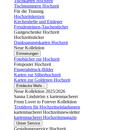
Tischkarten Hochzeit
Tischnummern Hochzeit
Für die Trauung
Hochzeitskerzen
Kirchenhefte und Einleger
Freudentränen-Taschentücher
Gastgeschenke Hochzeit
Hochzeitssticker
Danksagungskarten Hochzeit
Neue Kollektion
Erinnerungen
Fotobücher zur Hochzeit
Fotoposter Hochzeit
Fingerabdruck-Bilder
Karten zur Silberhochzeit
Karten zur Goldenen Hochzeit
Entdecke Mehr...
Neue Kollektion 2025/2026
Sanna Lindström x kartenmacherei
From Lover to Forever Kollektion
Textideen für Hochzeitseinladungen
kartenmacherei Hochzeitsnewsletter
kartenmacherei Hochzeitsmagazin
Unser Service
Gestaltungsservice Hochzeit