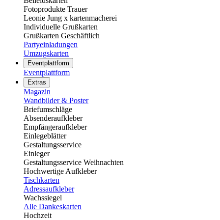
Beileidskarten
Fotoprodukte Trauer
Leonie Jung x kartenmacherei
Individuelle Grußkarten
Grußkarten Geschäftlich
Partyeinladungen
Umzugskarten
Eventplattform
Eventplattform
Extras
Magazin
Wandbilder & Poster
Briefumschläge
Absenderaufkleber
Empfängeraufkleber
Einlegeblätter
Gestaltungsservice
Einleger
Gestaltungsservice Weihnachten
Hochwertige Aufkleber
Tischkarten
Adressaufkleber
Wachssiegel
Alle Dankeskarten
Hochzeit