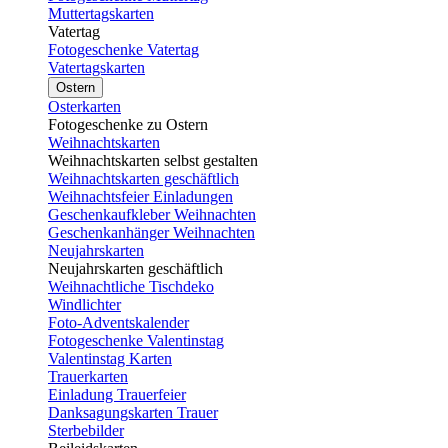
Muttertagskarten
Vatertag
Fotogeschenke Vatertag
Vatertagskarten
Ostern
Osterkarten
Fotogeschenke zu Ostern
Weihnachtskarten
Weihnachtskarten selbst gestalten
Weihnachtskarten geschäftlich
Weihnachtsfeier Einladungen
Geschenkaufkleber Weihnachten
Geschenkanhänger Weihnachten
Neujahrskarten
Neujahrskarten geschäftlich
Weihnachtliche Tischdeko
Windlichter
Foto-Adventskalender
Fotogeschenke Valentinstag
Valentinstag Karten
Trauerkarten
Einladung Trauerfeier
Danksagungskarten Trauer
Sterbebilder