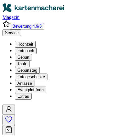
Magazin
Bewertung 4,9/5
Service
Hochzeit
Fotobuch
Geburt
Taufe
Geburtstag
Fotogeschenke
Anlässe
Eventplattform
Extras