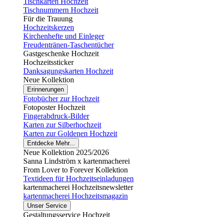
Tischkarten Hochzeit
Tischnummern Hochzeit
Für die Trauung
Hochzeitskerzen
Kirchenhefte und Einleger
Freudentränen-Taschentücher
Gastgeschenke Hochzeit
Hochzeitssticker
Danksagungskarten Hochzeit
Neue Kollektion
Erinnerungen
Fotobücher zur Hochzeit
Fotoposter Hochzeit
Fingerabdruck-Bilder
Karten zur Silberhochzeit
Karten zur Goldenen Hochzeit
Entdecke Mehr...
Neue Kollektion 2025/2026
Sanna Lindström x kartenmacherei
From Lover to Forever Kollektion
Textideen für Hochzeitseinladungen
kartenmacherei Hochzeitsnewsletter
kartenmacherei Hochzeitsmagazin
Unser Service
Gestaltungsservice Hochzeit