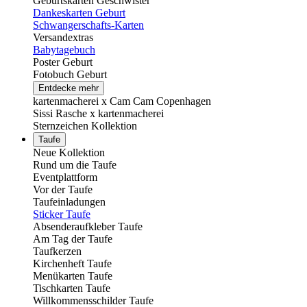
Geburtskarten Geschwister
Dankeskarten Geburt
Schwangerschafts-Karten
Versandextras
Babytagebuch
Poster Geburt
Fotobuch Geburt
Entdecke mehr
kartenmacherei x Cam Cam Copenhagen
Sissi Rasche x kartenmacherei
Sternzeichen Kollektion
Taufe
Neue Kollektion
Rund um die Taufe
Eventplattform
Vor der Taufe
Taufeinladungen
Sticker Taufe
Absenderaufkleber Taufe
Am Tag der Taufe
Taufkerzen
Kirchenheft Taufe
Menükarten Taufe
Tischkarten Taufe
Willkommensschilder Taufe