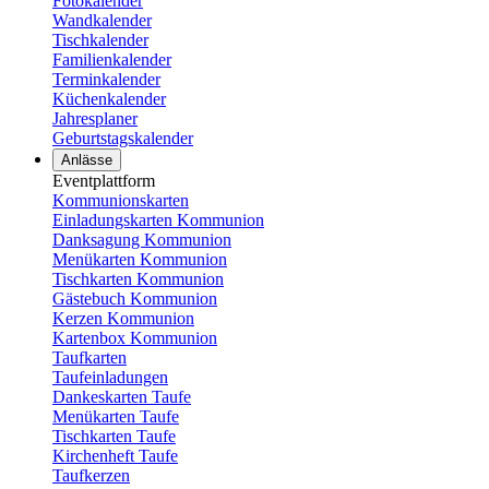
Fotokalender
Wandkalender
Tischkalender
Familienkalender
Terminkalender
Küchenkalender
Jahresplaner
Geburtstagskalender
Anlässe
Eventplattform
Kommunionskarten
Einladungskarten Kommunion
Danksagung Kommunion
Menükarten Kommunion
Tischkarten Kommunion
Gästebuch Kommunion
Kerzen Kommunion
Kartenbox Kommunion
Taufkarten
Taufeinladungen
Dankeskarten Taufe
Menükarten Taufe
Tischkarten Taufe
Kirchenheft Taufe
Taufkerzen