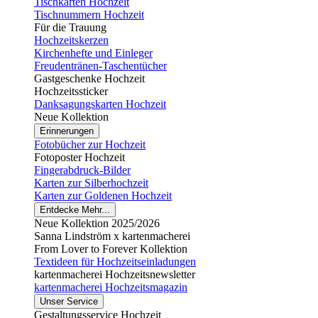
Tischkarten Hochzeit
Tischnummern Hochzeit
Für die Trauung
Hochzeitskerzen
Kirchenhefte und Einleger
Freudentränen-Taschentücher
Gastgeschenke Hochzeit
Hochzeitssticker
Danksagungskarten Hochzeit
Neue Kollektion
Erinnerungen
Fotobücher zur Hochzeit
Fotoposter Hochzeit
Fingerabdruck-Bilder
Karten zur Silberhochzeit
Karten zur Goldenen Hochzeit
Entdecke Mehr...
Neue Kollektion 2025/2026
Sanna Lindström x kartenmacherei
From Lover to Forever Kollektion
Textideen für Hochzeitseinladungen
kartenmacherei Hochzeitsnewsletter
kartenmacherei Hochzeitsmagazin
Unser Service
Gestaltungsservice Hochzeit