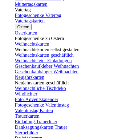
Muttertagskarten
Vatertag
Fotogeschenke Vatertag
Vatertagskarten
Ostern
Osterkarten
Fotogeschenke zu Ostern
Weihnachtskarten
Weihnachtskarten selbst gestalten
Weihnachtskarten geschäftlich
Weihnachtsfeier Einladungen
Geschenkaufkleber Weihnachten
Geschenkanhänger Weihnachten
Neujahrskarten
Neujahrskarten geschäftlich
Weihnachtliche Tischdeko
Windlichter
Foto-Adventskalender
Fotogeschenke Valentinstag
Valentinstag Karten
Trauerkarten
Einladung Trauerfeier
Danksagungskarten Trauer
Sterbebilder