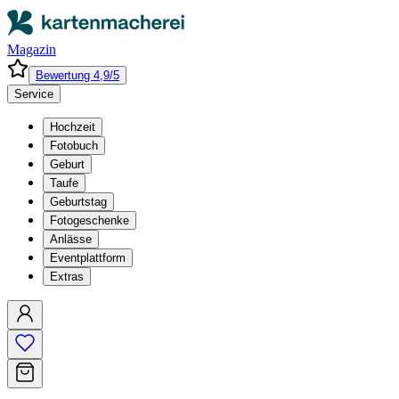
Magazin
Bewertung 4,9/5
Service
Hochzeit
Fotobuch
Geburt
Taufe
Geburtstag
Fotogeschenke
Anlässe
Eventplattform
Extras