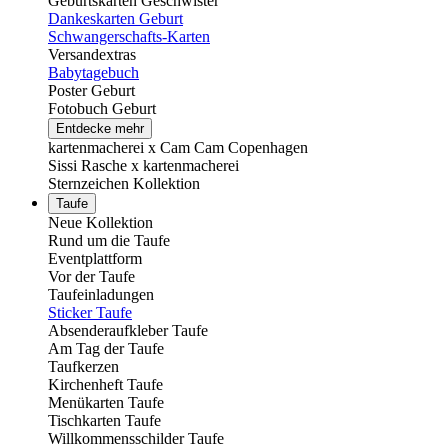
Geburtskarten Geschwister
Dankeskarten Geburt
Schwangerschafts-Karten
Versandextras
Babytagebuch
Poster Geburt
Fotobuch Geburt
Entdecke mehr
kartenmacherei x Cam Cam Copenhagen
Sissi Rasche x kartenmacherei
Sternzeichen Kollektion
Taufe
Neue Kollektion
Rund um die Taufe
Eventplattform
Vor der Taufe
Taufeinladungen
Sticker Taufe
Absenderaufkleber Taufe
Am Tag der Taufe
Taufkerzen
Kirchenheft Taufe
Menükarten Taufe
Tischkarten Taufe
Willkommensschilder Taufe