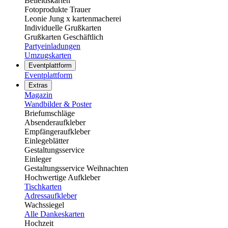
Beileidskarten
Fotoprodukte Trauer
Leonie Jung x kartenmacherei
Individuelle Grußkarten
Grußkarten Geschäftlich
Partyeinladungen
Umzugskarten
Eventplattform
Eventplattform
Extras
Magazin
Wandbilder & Poster
Briefumschläge
Absenderaufkleber
Empfängeraufkleber
Einlegeblätter
Gestaltungsservice
Einleger
Gestaltungsservice Weihnachten
Hochwertige Aufkleber
Tischkarten
Adressaufkleber
Wachssiegel
Alle Dankeskarten
Hochzeit