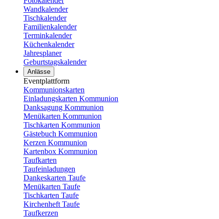
Fotokalender
Wandkalender
Tischkalender
Familienkalender
Terminkalender
Küchenkalender
Jahresplaner
Geburtstagskalender
Anlässe
Eventplattform
Kommunionskarten
Einladungskarten Kommunion
Danksagung Kommunion
Menükarten Kommunion
Tischkarten Kommunion
Gästebuch Kommunion
Kerzen Kommunion
Kartenbox Kommunion
Taufkarten
Taufeinladungen
Dankeskarten Taufe
Menükarten Taufe
Tischkarten Taufe
Kirchenheft Taufe
Taufkerzen