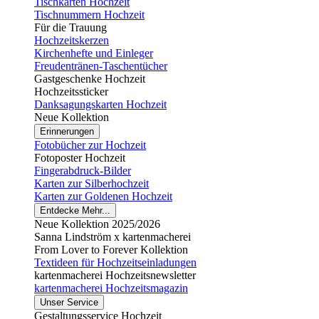
Tischkarten Hochzeit
Tischnummern Hochzeit
Für die Trauung
Hochzeitskerzen
Kirchenhefte und Einleger
Freudentränen-Taschentücher
Gastgeschenke Hochzeit
Hochzeitssticker
Danksagungskarten Hochzeit
Neue Kollektion
Erinnerungen
Fotobücher zur Hochzeit
Fotoposter Hochzeit
Fingerabdruck-Bilder
Karten zur Silberhochzeit
Karten zur Goldenen Hochzeit
Entdecke Mehr...
Neue Kollektion 2025/2026
Sanna Lindström x kartenmacherei
From Lover to Forever Kollektion
Textideen für Hochzeitseinladungen
kartenmacherei Hochzeitsnewsletter
kartenmacherei Hochzeitsmagazin
Unser Service
Gestaltungsservice Hochzeit