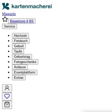
Magazin
Bewertung 4,9/5
Service
Hochzeit
Fotobuch
Geburt
Taufe
Geburtstag
Fotogeschenke
Anlässe
Eventplattform
Extras