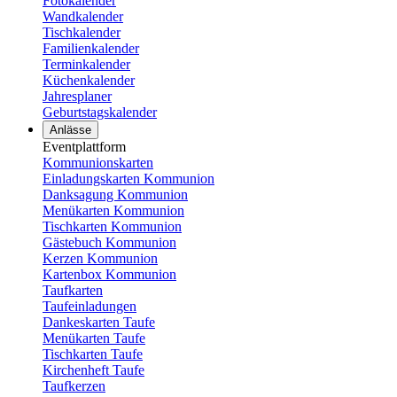
Fotokalender
Wandkalender
Tischkalender
Familienkalender
Terminkalender
Küchenkalender
Jahresplaner
Geburtstagskalender
Anlässe
Eventplattform
Kommunionskarten
Einladungskarten Kommunion
Danksagung Kommunion
Menükarten Kommunion
Tischkarten Kommunion
Gästebuch Kommunion
Kerzen Kommunion
Kartenbox Kommunion
Taufkarten
Taufeinladungen
Dankeskarten Taufe
Menükarten Taufe
Tischkarten Taufe
Kirchenheft Taufe
Taufkerzen