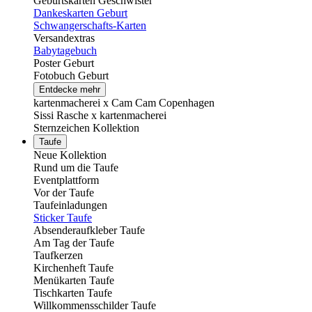
Geburtskarten Geschwister
Dankeskarten Geburt
Schwangerschafts-Karten
Versandextras
Babytagebuch
Poster Geburt
Fotobuch Geburt
Entdecke mehr
kartenmacherei x Cam Cam Copenhagen
Sissi Rasche x kartenmacherei
Sternzeichen Kollektion
Taufe
Neue Kollektion
Rund um die Taufe
Eventplattform
Vor der Taufe
Taufeinladungen
Sticker Taufe
Absenderaufkleber Taufe
Am Tag der Taufe
Taufkerzen
Kirchenheft Taufe
Menükarten Taufe
Tischkarten Taufe
Willkommensschilder Taufe