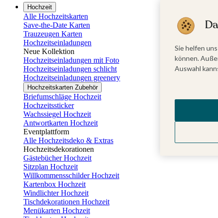
Hochzeit
Alle Hochzeitskarten
Da
Save-the-Date Karten
Trauzeugen Karten
Hochzeitseinladungen
Sie helfen uns
Neue Kollektion
können. Außer
Hochzeitseinladungen mit Foto
Auswahl kanns
Hochzeitseinladungen schlicht
Hochzeitseinladungen greenery
Hochzeitskarten Zubehör
Briefumschläge Hochzeit
Hochzeitssticker
Wachssiegel Hochzeit
Antwortkarten Hochzeit
Eventplattform
Alle Hochzeitsdeko & Extras
Hochzeitsdekorationen
Gästebücher Hochzeit
Sitzplan Hochzeit
Willkommensschilder Hochzeit
Kartenbox Hochzeit
Windlichter Hochzeit
Tischdekorationen Hochzeit
Menükarten Hochzeit