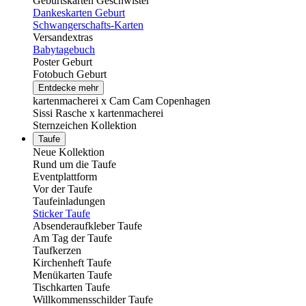
Geburtskarten Geschwister
Dankeskarten Geburt
Schwangerschafts-Karten
Versandextras
Babytagebuch
Poster Geburt
Fotobuch Geburt
Entdecke mehr
kartenmacherei x Cam Cam Copenhagen
Sissi Rasche x kartenmacherei
Sternzeichen Kollektion
Taufe
Neue Kollektion
Rund um die Taufe
Eventplattform
Vor der Taufe
Taufeinladungen
Sticker Taufe
Absenderaufkleber Taufe
Am Tag der Taufe
Taufkerzen
Kirchenheft Taufe
Menükarten Taufe
Tischkarten Taufe
Willkommensschilder Taufe