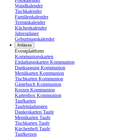
Fotokalender
Wandkalender
Tischkalender
Familienkalender
Terminkalender
Küchenkalender
Jahresplaner
Geburtstagskalender
Anlässe
Eventplattform
Kommunionskarten
Einladungskarten Kommunion
Danksagung Kommunion
Menükarten Kommunion
Tischkarten Kommunion
Gästebuch Kommunion
Kerzen Kommunion
Kartenbox Kommunion
Taufkarten
Taufeinladungen
Dankeskarten Taufe
Menükarten Taufe
Tischkarten Taufe
Kirchenheft Taufe
Taufkerzen