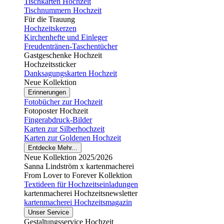
Tischkarten Hochzeit
Tischnummern Hochzeit
Für die Trauung
Hochzeitskerzen
Kirchenhefte und Einleger
Freudentränen-Taschentücher
Gastgeschenke Hochzeit
Hochzeitssticker
Danksagungskarten Hochzeit
Neue Kollektion
Erinnerungen
Fotobücher zur Hochzeit
Fotoposter Hochzeit
Fingerabdruck-Bilder
Karten zur Silberhochzeit
Karten zur Goldenen Hochzeit
Entdecke Mehr...
Neue Kollektion 2025/2026
Sanna Lindström x kartenmacherei
From Lover to Forever Kollektion
Textideen für Hochzeitseinladungen
kartenmacherei Hochzeitsnewsletter
kartenmacherei Hochzeitsmagazin
Unser Service
Gestaltungsservice Hochzeit