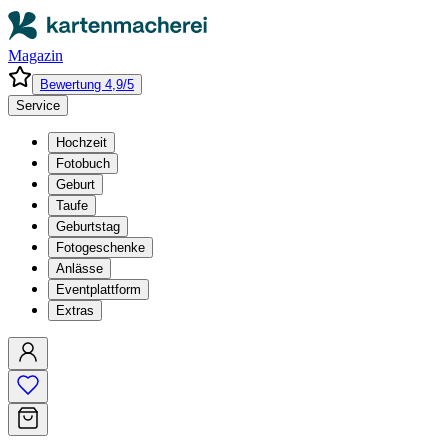
Magazin
Bewertung 4,9/5
Service
Hochzeit
Fotobuch
Geburt
Taufe
Geburtstag
Fotogeschenke
Anlässe
Eventplattform
Extras