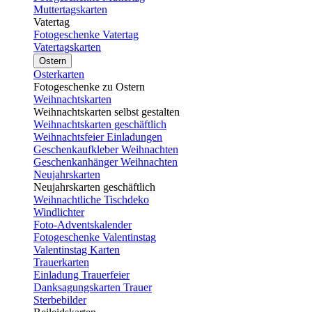
Muttertagskarten
Vatertag
Fotogeschenke Vatertag
Vatertagskarten
Ostern
Osterkarten
Fotogeschenke zu Ostern
Weihnachtskarten
Weihnachtskarten selbst gestalten
Weihnachtskarten geschäftlich
Weihnachtsfeier Einladungen
Geschenkaufkleber Weihnachten
Geschenkanhänger Weihnachten
Neujahrskarten
Neujahrskarten geschäftlich
Weihnachtliche Tischdeko
Windlichter
Foto-Adventskalender
Fotogeschenke Valentinstag
Valentinstag Karten
Trauerkarten
Einladung Trauerfeier
Danksagungskarten Trauer
Sterbebilder