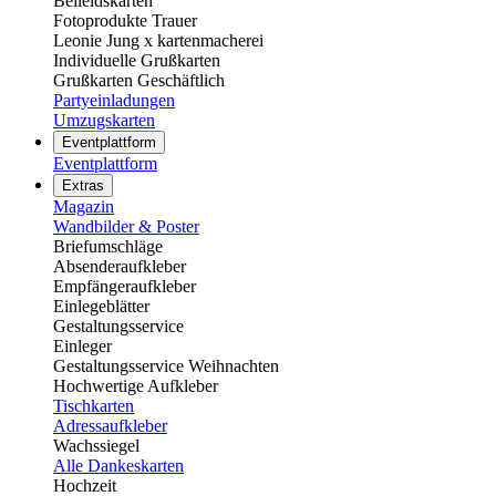
Beileidskarten
Fotoprodukte Trauer
Leonie Jung x kartenmacherei
Individuelle Grußkarten
Grußkarten Geschäftlich
Partyeinladungen
Umzugskarten
Eventplattform
Eventplattform
Extras
Magazin
Wandbilder & Poster
Briefumschläge
Absenderaufkleber
Empfängeraufkleber
Einlegeblätter
Gestaltungsservice
Einleger
Gestaltungsservice Weihnachten
Hochwertige Aufkleber
Tischkarten
Adressaufkleber
Wachssiegel
Alle Dankeskarten
Hochzeit