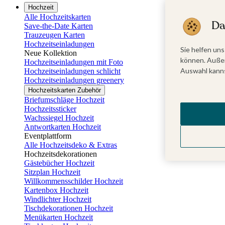
Hochzeit
Alle Hochzeitskarten
Da
Save-the-Date Karten
Trauzeugen Karten
Hochzeitseinladungen
Sie helfen uns
Neue Kollektion
können. Außer
Hochzeitseinladungen mit Foto
Auswahl kanns
Hochzeitseinladungen schlicht
Hochzeitseinladungen greenery
Hochzeitskarten Zubehör
Briefumschläge Hochzeit
Hochzeitssticker
Wachssiegel Hochzeit
Antwortkarten Hochzeit
Eventplattform
Alle Hochzeitsdeko & Extras
Hochzeitsdekorationen
Gästebücher Hochzeit
Sitzplan Hochzeit
Willkommensschilder Hochzeit
Kartenbox Hochzeit
Windlichter Hochzeit
Tischdekorationen Hochzeit
Menükarten Hochzeit