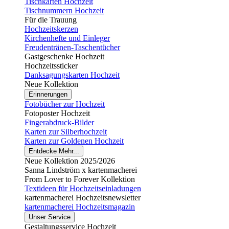
Tischkarten Hochzeit
Tischnummern Hochzeit
Für die Trauung
Hochzeitskerzen
Kirchenhefte und Einleger
Freudentränen-Taschentücher
Gastgeschenke Hochzeit
Hochzeitssticker
Danksagungskarten Hochzeit
Neue Kollektion
Erinnerungen
Fotobücher zur Hochzeit
Fotoposter Hochzeit
Fingerabdruck-Bilder
Karten zur Silberhochzeit
Karten zur Goldenen Hochzeit
Entdecke Mehr...
Neue Kollektion 2025/2026
Sanna Lindström x kartenmacherei
From Lover to Forever Kollektion
Textideen für Hochzeitseinladungen
kartenmacherei Hochzeitsnewsletter
kartenmacherei Hochzeitsmagazin
Unser Service
Gestaltungsservice Hochzeit