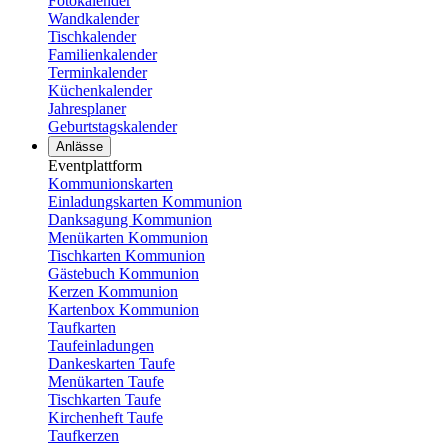
Fotokalender
Wandkalender
Tischkalender
Familienkalender
Terminkalender
Küchenkalender
Jahresplaner
Geburtstagskalender
Anlässe
Eventplattform
Kommunionskarten
Einladungskarten Kommunion
Danksagung Kommunion
Menükarten Kommunion
Tischkarten Kommunion
Gästebuch Kommunion
Kerzen Kommunion
Kartenbox Kommunion
Taufkarten
Taufeinladungen
Dankeskarten Taufe
Menükarten Taufe
Tischkarten Taufe
Kirchenheft Taufe
Taufkerzen