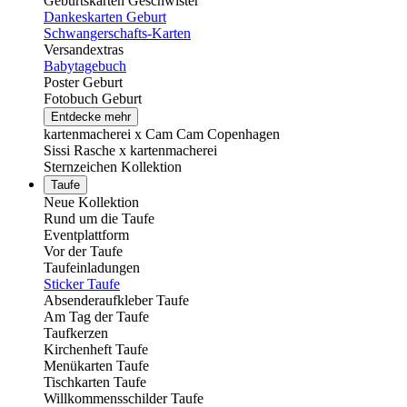
Geburtskarten Geschwister
Dankeskarten Geburt
Schwangerschafts-Karten
Versandextras
Babytagebuch
Poster Geburt
Fotobuch Geburt
Entdecke mehr
kartenmacherei x Cam Cam Copenhagen
Sissi Rasche x kartenmacherei
Sternzeichen Kollektion
Taufe
Neue Kollektion
Rund um die Taufe
Eventplattform
Vor der Taufe
Taufeinladungen
Sticker Taufe
Absenderaufkleber Taufe
Am Tag der Taufe
Taufkerzen
Kirchenheft Taufe
Menükarten Taufe
Tischkarten Taufe
Willkommensschilder Taufe