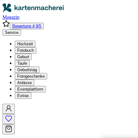
Magazin
Bewertung 4,9/5
Service
Hochzeit
Fotobuch
Geburt
Taufe
Geburtstag
Fotogeschenke
Anlässe
Eventplattform
Extras