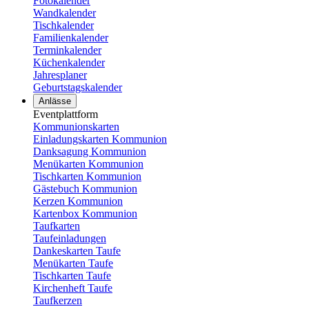
Fotokalender
Wandkalender
Tischkalender
Familienkalender
Terminkalender
Küchenkalender
Jahresplaner
Geburtstagskalender
Anlässe
Eventplattform
Kommunionskarten
Einladungskarten Kommunion
Danksagung Kommunion
Menükarten Kommunion
Tischkarten Kommunion
Gästebuch Kommunion
Kerzen Kommunion
Kartenbox Kommunion
Taufkarten
Taufeinladungen
Dankeskarten Taufe
Menükarten Taufe
Tischkarten Taufe
Kirchenheft Taufe
Taufkerzen