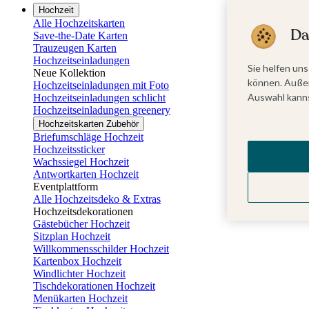
Hochzeit
Alle Hochzeitskarten
Da
Save-the-Date Karten
Trauzeugen Karten
Hochzeitseinladungen
Sie helfen uns
Neue Kollektion
können. Außer
Hochzeitseinladungen mit Foto
Auswahl kanns
Hochzeitseinladungen schlicht
Hochzeitseinladungen greenery
Hochzeitskarten Zubehör
Briefumschläge Hochzeit
Hochzeitssticker
Wachssiegel Hochzeit
Antwortkarten Hochzeit
Eventplattform
Alle Hochzeitsdeko & Extras
Hochzeitsdekorationen
Gästebücher Hochzeit
Sitzplan Hochzeit
Willkommensschilder Hochzeit
Kartenbox Hochzeit
Windlichter Hochzeit
Tischdekorationen Hochzeit
Menükarten Hochzeit