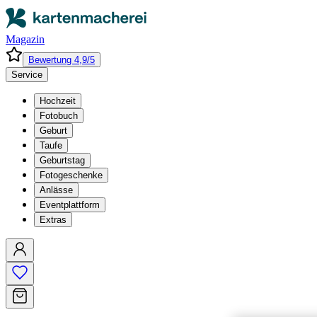
Magazin
Bewertung 4,9/5
Service
Hochzeit
Fotobuch
Geburt
Taufe
Geburtstag
Fotogeschenke
Anlässe
Eventplattform
Extras