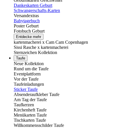
Geburtskarten Geschwister
Dankeskarten Geburt
Schwangerschafts-Karten
Versandextras
Babytagebuch
Poster Geburt
Fotobuch Geburt
Entdecke mehr
kartenmacherei x Cam Cam Copenhagen
Sissi Rasche x kartenmacherei
Sternzeichen Kollektion
Taufe
Neue Kollektion
Rund um die Taufe
Eventplattform
Vor der Taufe
Taufeinladungen
Sticker Taufe
Absenderaufkleber Taufe
Am Tag der Taufe
Taufkerzen
Kirchenheft Taufe
Menükarten Taufe
Tischkarten Taufe
Willkommensschilder Taufe