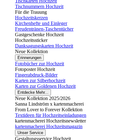
Tischkarten Hochzeit
Tischnummern Hochzeit
Für die Trauung
Hochzeitskerzen
Kirchenhefte und Einleger
Freudentränen-Taschentücher
Gastgeschenke Hochzeit
Hochzeitssticker
Danksagungskarten Hochzeit
Neue Kollektion
Erinnerungen
Fotobücher zur Hochzeit
Fotoposter Hochzeit
Fingerabdruck-Bilder
Karten zur Silberhochzeit
Karten zur Goldenen Hochzeit
Entdecke Mehr...
Neue Kollektion 2025/2026
Sanna Lindström x kartenmacherei
From Lover to Forever Kollektion
Textideen für Hochzeitseinladungen
kartenmacherei Hochzeitsnewsletter
kartenmacherei Hochzeitsmagazin
Unser Service
Gestaltungsservice Hochzeit