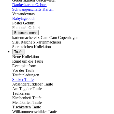
Geburtskarten Geschwister
Dankeskarten Geburt
Schwangerschafts-Karten
Versandextras
Babytagebuch
Poster Geburt
Fotobuch Geburt
Entdecke mehr
kartenmacherei x Cam Cam Copenhagen
Sissi Rasche x kartenmacherei
Sternzeichen Kollektion
Taufe
Neue Kollektion
Rund um die Taufe
Eventplattform
Vor der Taufe
Taufeinladungen
Sticker Taufe
Absenderaufkleber Taufe
Am Tag der Taufe
Taufkerzen
Kirchenheft Taufe
Menükarten Taufe
Tischkarten Taufe
Willkommensschilder Taufe