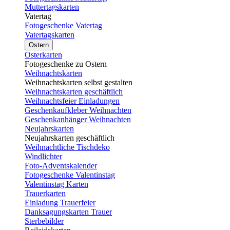
Muttertagskarten
Vatertag
Fotogeschenke Vatertag
Vatertagskarten
Ostern
Osterkarten
Fotogeschenke zu Ostern
Weihnachtskarten
Weihnachtskarten selbst gestalten
Weihnachtskarten geschäftlich
Weihnachtsfeier Einladungen
Geschenkaufkleber Weihnachten
Geschenkanhänger Weihnachten
Neujahrskarten
Neujahrskarten geschäftlich
Weihnachtliche Tischdeko
Windlichter
Foto-Adventskalender
Fotogeschenke Valentinstag
Valentinstag Karten
Trauerkarten
Einladung Trauerfeier
Danksagungskarten Trauer
Sterbebilder