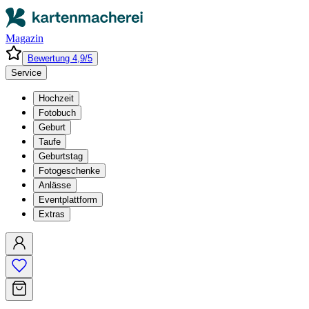
Magazin
Bewertung 4,9/5
Service
Hochzeit
Fotobuch
Geburt
Taufe
Geburtstag
Fotogeschenke
Anlässe
Eventplattform
Extras