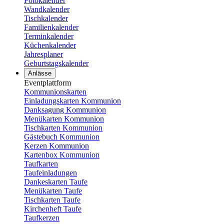
Fotokalender
Wandkalender
Tischkalender
Familienkalender
Terminkalender
Küchenkalender
Jahresplaner
Geburtstagskalender
Anlässe
Eventplattform
Kommunionskarten
Einladungskarten Kommunion
Danksagung Kommunion
Menükarten Kommunion
Tischkarten Kommunion
Gästebuch Kommunion
Kerzen Kommunion
Kartenbox Kommunion
Taufkarten
Taufeinladungen
Dankeskarten Taufe
Menükarten Taufe
Tischkarten Taufe
Kirchenheft Taufe
Taufkerzen