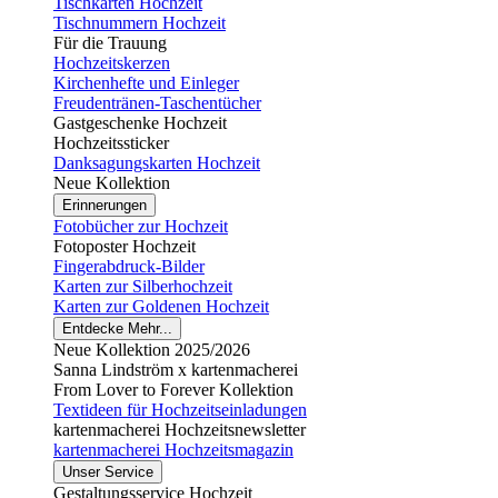
Tischkarten Hochzeit
Tischnummern Hochzeit
Für die Trauung
Hochzeitskerzen
Kirchenhefte und Einleger
Freudentränen-Taschentücher
Gastgeschenke Hochzeit
Hochzeitssticker
Danksagungskarten Hochzeit
Neue Kollektion
Erinnerungen
Fotobücher zur Hochzeit
Fotoposter Hochzeit
Fingerabdruck-Bilder
Karten zur Silberhochzeit
Karten zur Goldenen Hochzeit
Entdecke Mehr...
Neue Kollektion 2025/2026
Sanna Lindström x kartenmacherei
From Lover to Forever Kollektion
Textideen für Hochzeitseinladungen
kartenmacherei Hochzeitsnewsletter
kartenmacherei Hochzeitsmagazin
Unser Service
Gestaltungsservice Hochzeit