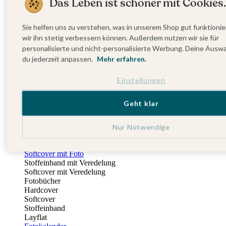
Das Leben ist schöner mit Cookies.
Fotobuch Geburtstag
Eventplattform
Einladungskarten Kindergeburtstag
Sie helfen uns zu verstehen, was in unserem Shop gut funktionie
Kindergeburtstag Jungen
wir ihn stetig verbessern können. Außerdem nutzen wir sie für
Kindergeburtstag Mädchen
personalisierte und nicht-personalisierte Werbung. Deine Ausw
Kindergeburtstag Unisex
du jederzeit anpassen.
Mehr erfahren.
Einladungskarten 1. Geburtstag
Fotogeschenke
Einstellungen
Alle Fotogeschenke
Fotobücher
Wandbilder & Poster
Geht klar
Bilderboxen
Fotohalter
Bilderrahmen
Nur Notwendige
Notizbücher
Stoffeinband mit Foto
Softcover mit Foto
Stoffeinband mit Veredelung
Softcover mit Veredelung
Fotobücher
Hardcover
Softcover
Stoffeinband
Layflat