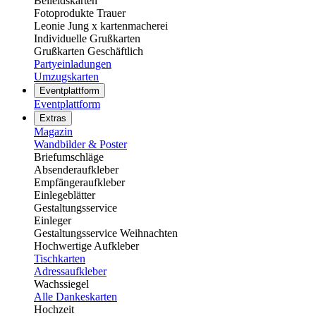
Beileidskarten
Fotoprodukte Trauer
Leonie Jung x kartenmacherei
Individuelle Grußkarten
Grußkarten Geschäftlich
Partyeinladungen
Umzugskarten
Eventplattform
Eventplattform
Extras
Magazin
Wandbilder & Poster
Briefumschläge
Absenderaufkleber
Empfängeraufkleber
Einlegeblätter
Gestaltungsservice
Einleger
Gestaltungsservice Weihnachten
Hochwertige Aufkleber
Tischkarten
Adressaufkleber
Wachssiegel
Alle Dankeskarten
Hochzeit