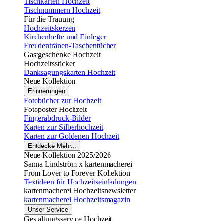
Tischkarten Hochzeit
Tischnummern Hochzeit
Für die Trauung
Hochzeitskerzen
Kirchenhefte und Einleger
Freudentränen-Taschentücher
Gastgeschenke Hochzeit
Hochzeitssticker
Danksagungskarten Hochzeit
Neue Kollektion
Erinnerungen
Fotobücher zur Hochzeit
Fotoposter Hochzeit
Fingerabdruck-Bilder
Karten zur Silberhochzeit
Karten zur Goldenen Hochzeit
Entdecke Mehr...
Neue Kollektion 2025/2026
Sanna Lindström x kartenmacherei
From Lover to Forever Kollektion
Textideen für Hochzeitseinladungen
kartenmacherei Hochzeitsnewsletter
kartenmacherei Hochzeitsmagazin
Unser Service
Gestaltungsservice Hochzeit