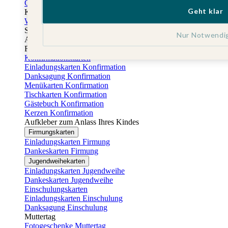
Gästebuch Taufe
Geht klar
Kartenbox Taufe
Willkommensschilder Taufe
Sticker Taufe
Nur Notwendi
Absenderaufkleber Taufe
Fotobuch Taufe
Konfirmationskarten
Einladungskarten Konfirmation
Danksagung Konfirmation
Menükarten Konfirmation
Tischkarten Konfirmation
Gästebuch Konfirmation
Kerzen Konfirmation
Aufkleber zum Anlass Ihres Kindes
Firmungskarten
Einladungskarten Firmung
Dankeskarten Firmung
Jugendweihekarten
Einladungskarten Jugendweihe
Dankeskarten Jugendweihe
Einschulungskarten
Einladungskarten Einschulung
Danksagung Einschulung
Muttertag
Fotogeschenke Muttertag