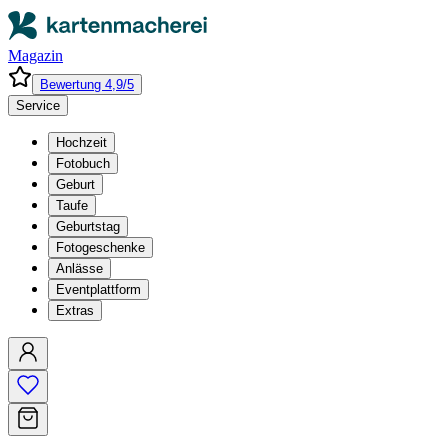
Magazin
Bewertung 4,9/5
Service
Hochzeit
Fotobuch
Geburt
Taufe
Geburtstag
Fotogeschenke
Anlässe
Eventplattform
Extras