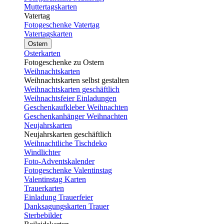
Muttertagskarten
Vatertag
Fotogeschenke Vatertag
Vatertagskarten
Ostern
Osterkarten
Fotogeschenke zu Ostern
Weihnachtskarten
Weihnachtskarten selbst gestalten
Weihnachtskarten geschäftlich
Weihnachtsfeier Einladungen
Geschenkaufkleber Weihnachten
Geschenkanhänger Weihnachten
Neujahrskarten
Neujahrskarten geschäftlich
Weihnachtliche Tischdeko
Windlichter
Foto-Adventskalender
Fotogeschenke Valentinstag
Valentinstag Karten
Trauerkarten
Einladung Trauerfeier
Danksagungskarten Trauer
Sterbebilder