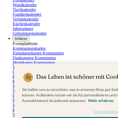
Fotokalender
Wandkalender
Tischkalender
Familienkalender
Terminkalender
Küchenkalender
Jahresplaner
Geburtstagskalender
Anlässe
Eventplattform
Kommunionskarten
Einladungskarten Kommunion
Danksagung Kommunion
Menükarten Kommunion
Tischkarten Kommunion
Gästebuch Kommunion
Das Leben ist schöner mit Cook
Kerzen Kommunion
Kartenbox Kommunion
Taufkarten
Sie helfen uns zu verstehen, was in unserem Shop gut funk
Taufeinladungen
können. Außerdem nutzen wir sie für personalisierte und 
Dankeskarten Taufe
Auswahl kannst du jederzeit anpassen.
Mehr erfahren.
Menükarten Taufe
Tischkarten Taufe
Kirchenheft Taufe
Einstellunge
Taufkerzen