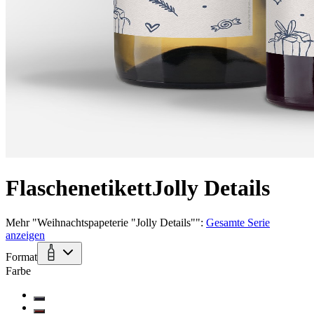
Flaschenetikett
Jolly Details
Mehr
"
Weihnachtspapeterie "Jolly Details"
":
Gesamte Serie
anzeigen
Format
Farbe