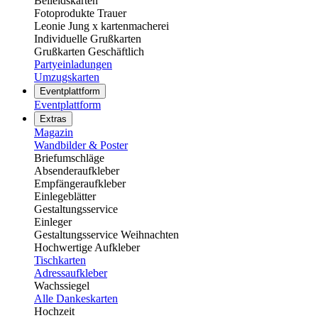
Beileidskarten
Fotoprodukte Trauer
Leonie Jung x kartenmacherei
Individuelle Grußkarten
Grußkarten Geschäftlich
Partyeinladungen
Umzugskarten
Eventplattform
Eventplattform
Extras
Magazin
Wandbilder & Poster
Briefumschläge
Absenderaufkleber
Empfängeraufkleber
Einlegeblätter
Gestaltungsservice
Einleger
Gestaltungsservice Weihnachten
Hochwertige Aufkleber
Tischkarten
Adressaufkleber
Wachssiegel
Alle Dankeskarten
Hochzeit