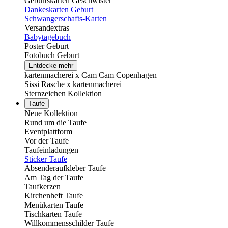
Geburtskarten Geschwister
Dankeskarten Geburt
Schwangerschafts-Karten
Versandextras
Babytagebuch
Poster Geburt
Fotobuch Geburt
Entdecke mehr
kartenmacherei x Cam Cam Copenhagen
Sissi Rasche x kartenmacherei
Sternzeichen Kollektion
Taufe
Neue Kollektion
Rund um die Taufe
Eventplattform
Vor der Taufe
Taufeinladungen
Sticker Taufe
Absenderaufkleber Taufe
Am Tag der Taufe
Taufkerzen
Kirchenheft Taufe
Menükarten Taufe
Tischkarten Taufe
Willkommensschilder Taufe