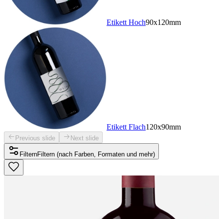
Etikett Hoch
90x120mm
Etikett Flach
120x90mm
Previous slide
Next slide
Filtern
Filtern (nach Farben, Formaten und mehr)