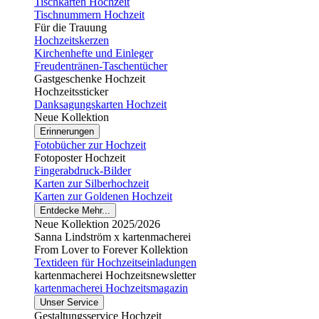
Tischkarten Hochzeit
Tischnummern Hochzeit
Für die Trauung
Hochzeitskerzen
Kirchenhefte und Einleger
Freudentränen-Taschentücher
Gastgeschenke Hochzeit
Hochzeitssticker
Danksagungskarten Hochzeit
Neue Kollektion
Erinnerungen
Fotobücher zur Hochzeit
Fotoposter Hochzeit
Fingerabdruck-Bilder
Karten zur Silberhochzeit
Karten zur Goldenen Hochzeit
Entdecke Mehr...
Neue Kollektion 2025/2026
Sanna Lindström x kartenmacherei
From Lover to Forever Kollektion
Textideen für Hochzeitseinladungen
kartenmacherei Hochzeitsnewsletter
kartenmacherei Hochzeitsmagazin
Unser Service
Gestaltungsservice Hochzeit