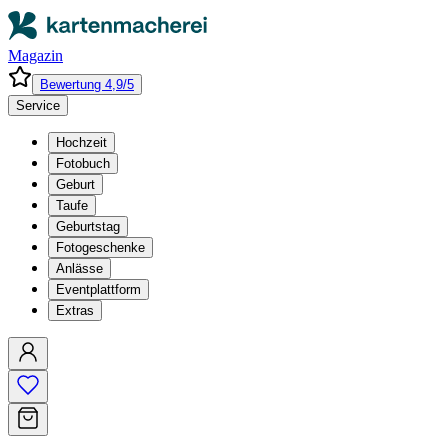
Magazin
Bewertung 4,9/5
Service
Hochzeit
Fotobuch
Geburt
Taufe
Geburtstag
Fotogeschenke
Anlässe
Eventplattform
Extras