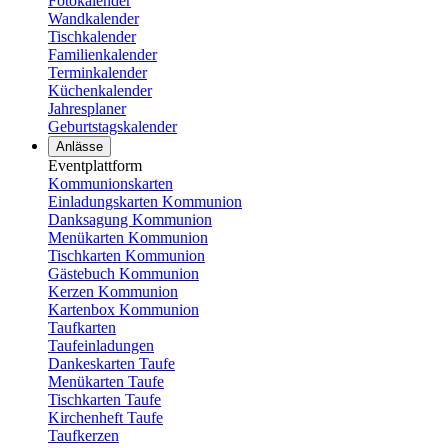
Fotokalender
Wandkalender
Tischkalender
Familienkalender
Terminkalender
Küchenkalender
Jahresplaner
Geburtstagskalender
Anlässe
Eventplattform
Kommunionskarten
Einladungskarten Kommunion
Danksagung Kommunion
Menükarten Kommunion
Tischkarten Kommunion
Gästebuch Kommunion
Kerzen Kommunion
Kartenbox Kommunion
Taufkarten
Taufeinladungen
Dankeskarten Taufe
Menükarten Taufe
Tischkarten Taufe
Kirchenheft Taufe
Taufkerzen