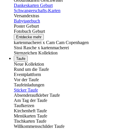
Geburtskarten Geschwister
Dankeskarten Geburt
Schwangerschafts-Karten
Versandextras
Babytagebuch
Poster Geburt
Fotobuch Geburt
Entdecke mehr
kartenmacherei x Cam Cam Copenhagen
Sissi Rasche x kartenmacherei
Sternzeichen Kollektion
Taufe
Neue Kollektion
Rund um die Taufe
Eventplattform
Vor der Taufe
Taufeinladungen
Sticker Taufe
Absenderaufkleber Taufe
Am Tag der Taufe
Taufkerzen
Kirchenheft Taufe
Menükarten Taufe
Tischkarten Taufe
Willkommensschilder Taufe