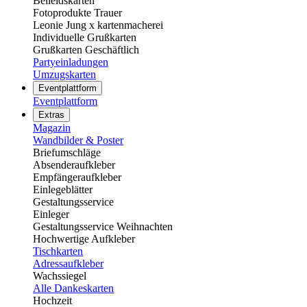
Beileidskarten
Fotoprodukte Trauer
Leonie Jung x kartenmacherei
Individuelle Grußkarten
Grußkarten Geschäftlich
Partyeinladungen
Umzugskarten
Eventplattform
Eventplattform
Extras
Magazin
Wandbilder & Poster
Briefumschläge
Absenderaufkleber
Empfängeraufkleber
Einlegeblätter
Gestaltungsservice
Einleger
Gestaltungsservice Weihnachten
Hochwertige Aufkleber
Tischkarten
Adressaufkleber
Wachssiegel
Alle Dankeskarten
Hochzeit