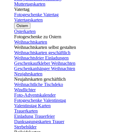
Muttertagskarten
Vatertag
Fotogeschenke Vatertag
Vatertagskarten
Ostern
Osterkarten
Fotogeschenke zu Ostern
Weihnachtskarten
Weihnachtskarten selbst gestalten
Weihnachtskarten geschäftlich
Weihnachtsfeier Einladungen
Geschenkaufkleber Weihnachten
Geschenkanhänger Weihnachten
Neujahrskarten
Neujahrskarten geschäftlich
Weihnachtliche Tischdeko
Windlichter
Foto-Adventskalender
Fotogeschenke Valentinstag
Valentinstag Karten
Trauerkarten
Einladung Trauerfeier
Danksagungskarten Trauer
Sterbebilder