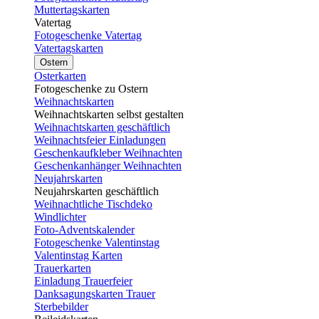
Muttertagskarten
Vatertag
Fotogeschenke Vatertag
Vatertagskarten
Ostern
Osterkarten
Fotogeschenke zu Ostern
Weihnachtskarten
Weihnachtskarten selbst gestalten
Weihnachtskarten geschäftlich
Weihnachtsfeier Einladungen
Geschenkaufkleber Weihnachten
Geschenkanhänger Weihnachten
Neujahrskarten
Neujahrskarten geschäftlich
Weihnachtliche Tischdeko
Windlichter
Foto-Adventskalender
Fotogeschenke Valentinstag
Valentinstag Karten
Trauerkarten
Einladung Trauerfeier
Danksagungskarten Trauer
Sterbebilder