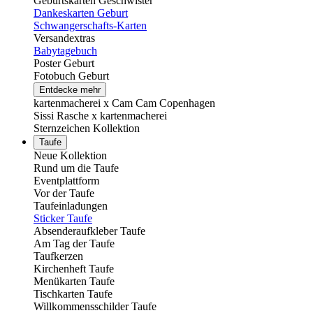
Geburtskarten Geschwister
Dankeskarten Geburt
Schwangerschafts-Karten
Versandextras
Babytagebuch
Poster Geburt
Fotobuch Geburt
Entdecke mehr
kartenmacherei x Cam Cam Copenhagen
Sissi Rasche x kartenmacherei
Sternzeichen Kollektion
Taufe
Neue Kollektion
Rund um die Taufe
Eventplattform
Vor der Taufe
Taufeinladungen
Sticker Taufe
Absenderaufkleber Taufe
Am Tag der Taufe
Taufkerzen
Kirchenheft Taufe
Menükarten Taufe
Tischkarten Taufe
Willkommensschilder Taufe