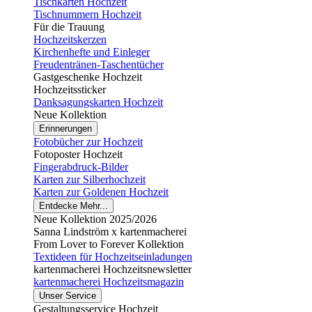
Tischkarten Hochzeit
Tischnummern Hochzeit
Für die Trauung
Hochzeitskerzen
Kirchenhefte und Einleger
Freudentränen-Taschentücher
Gastgeschenke Hochzeit
Hochzeitssticker
Danksagungskarten Hochzeit
Neue Kollektion
Erinnerungen
Fotobücher zur Hochzeit
Fotoposter Hochzeit
Fingerabdruck-Bilder
Karten zur Silberhochzeit
Karten zur Goldenen Hochzeit
Entdecke Mehr...
Neue Kollektion 2025/2026
Sanna Lindström x kartenmacherei
From Lover to Forever Kollektion
Textideen für Hochzeitseinladungen
kartenmacherei Hochzeitsnewsletter
kartenmacherei Hochzeitsmagazin
Unser Service
Gestaltungsservice Hochzeit