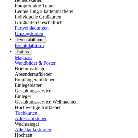
Beileidskarten
Fotoprodukte Trauer
Leonie Jung x kartenmacherei
Individuelle Grußkarten
Grußkarten Geschäftlich
Partyeinladungen
Umzugskarten
Eventplattform
Eventplattform
Extras
Magazin
Wandbilder & Poster
Briefumschläge
Absenderaufkleber
Empfängeraufkleber
Einlegeblätter
Gestaltungsservice
Einleger
Gestaltungsservice Weihnachten
Hochwertige Aufkleber
Tischkarten
Adressaufkleber
Wachssiegel
Alle Dankeskarten
Hochzeit