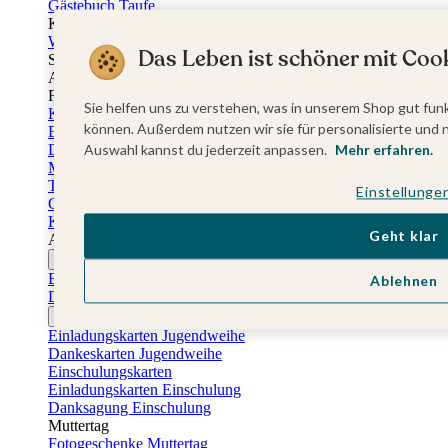
Gästebuch Taufe
Kartenbox Taufe
Willkommensschilder Taufe
Das Leben ist schöner mit Cook
Sticker Taufe
Absenderaufkleber Taufe
Fotobuch Taufe
Sie helfen uns zu verstehen, was in unserem Shop gut funk
Konfirmationskarten
können. Außerdem nutzen wir sie für personalisierte und 
Einladungskarten Konfirmation
Danksagung Konfirmation
Auswahl kannst du jederzeit anpassen.
Mehr erfahren.
Menükarten Konfirmation
Tischkarten Konfirmation
Einstellunge
Gästebuch Konfirmation
Kerzen Konfirmation
Geht klar
Aufkleber zum Anlass Ihres Kindes
Firmungskarten
Einladungskarten Firmung
Ablehnen
Dankeskarten Firmung
Jugendweihekarten
Einladungskarten Jugendweihe
Dankeskarten Jugendweihe
Einschulungskarten
Einladungskarten Einschulung
Danksagung Einschulung
Muttertag
Fotogeschenke Muttertag