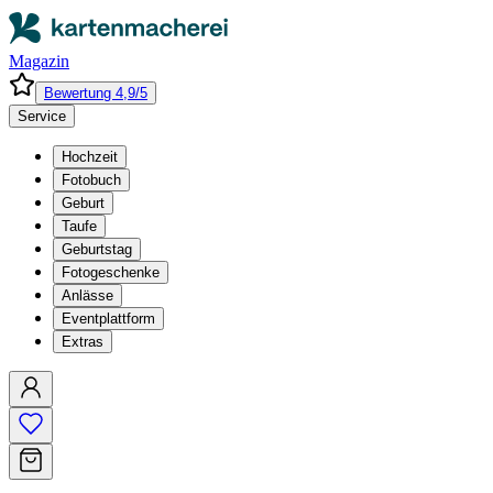
Magazin
Bewertung 4,9/5
Service
Hochzeit
Fotobuch
Geburt
Taufe
Geburtstag
Fotogeschenke
Anlässe
Eventplattform
Extras