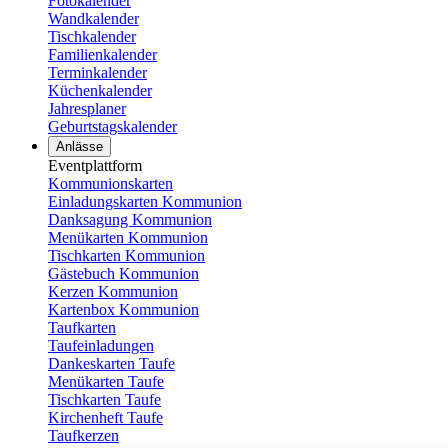
Fotokalender
Wandkalender
Tischkalender
Familienkalender
Terminkalender
Küchenkalender
Jahresplaner
Geburtstagskalender
Anlässe
Eventplattform
Kommunionskarten
Einladungskarten Kommunion
Danksagung Kommunion
Menükarten Kommunion
Tischkarten Kommunion
Gästebuch Kommunion
Kerzen Kommunion
Kartenbox Kommunion
Taufkarten
Taufeinladungen
Dankeskarten Taufe
Menükarten Taufe
Tischkarten Taufe
Kirchenheft Taufe
Taufkerzen