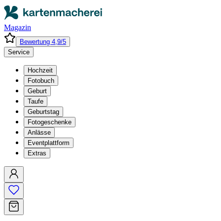
Magazin
Bewertung 4,9/5
Service
Hochzeit
Fotobuch
Geburt
Taufe
Geburtstag
Fotogeschenke
Anlässe
Eventplattform
Extras