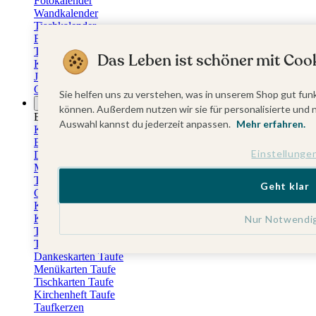
Fotokalender
Wandkalender
Tischkalender
Familienkalender
Terminkalender
Das Leben ist schöner mit Cook
Küchenkalender
Jahresplaner
Geburtstagskalender
Sie helfen uns zu verstehen, was in unserem Shop gut funk
Anlässe
können. Außerdem nutzen wir sie für personalisierte und 
Eventplattform
Auswahl kannst du jederzeit anpassen.
Mehr erfahren.
Kommunionskarten
Einladungskarten Kommunion
Einstellunge
Danksagung Kommunion
Menükarten Kommunion
Tischkarten Kommunion
Geht klar
Gästebuch Kommunion
Kerzen Kommunion
Kartenbox Kommunion
Nur Notwendi
Taufkarten
Taufeinladungen
Dankeskarten Taufe
Menükarten Taufe
Tischkarten Taufe
Kirchenheft Taufe
Taufkerzen