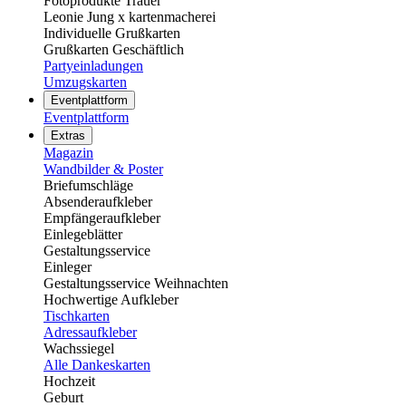
Fotoprodukte Trauer
Leonie Jung x kartenmacherei
Individuelle Grußkarten
Grußkarten Geschäftlich
Partyeinladungen
Umzugskarten
Eventplattform
Eventplattform
Extras
Magazin
Wandbilder & Poster
Briefumschläge
Absenderaufkleber
Empfängeraufkleber
Einlegeblätter
Gestaltungsservice
Einleger
Gestaltungsservice Weihnachten
Hochwertige Aufkleber
Tischkarten
Adressaufkleber
Wachssiegel
Alle Dankeskarten
Hochzeit
Geburt