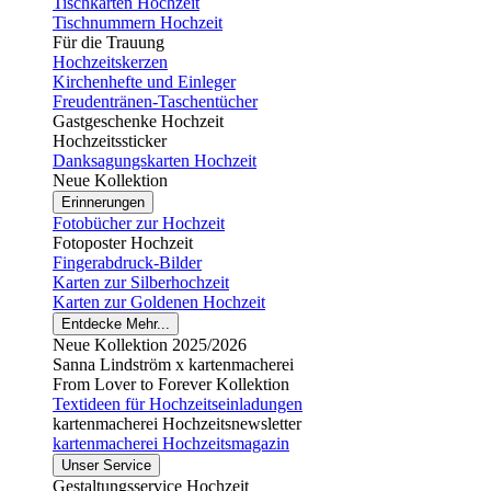
Tischkarten Hochzeit
Tischnummern Hochzeit
Für die Trauung
Hochzeitskerzen
Kirchenhefte und Einleger
Freudentränen-Taschentücher
Gastgeschenke Hochzeit
Hochzeitssticker
Danksagungskarten Hochzeit
Neue Kollektion
Erinnerungen
Fotobücher zur Hochzeit
Fotoposter Hochzeit
Fingerabdruck-Bilder
Karten zur Silberhochzeit
Karten zur Goldenen Hochzeit
Entdecke Mehr...
Neue Kollektion 2025/2026
Sanna Lindström x kartenmacherei
From Lover to Forever Kollektion
Textideen für Hochzeitseinladungen
kartenmacherei Hochzeitsnewsletter
kartenmacherei Hochzeitsmagazin
Unser Service
Gestaltungsservice Hochzeit