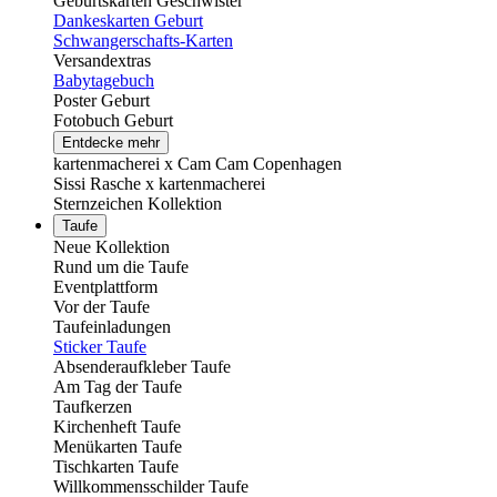
Geburtskarten Geschwister
Dankeskarten Geburt
Schwangerschafts-Karten
Versandextras
Babytagebuch
Poster Geburt
Fotobuch Geburt
Entdecke mehr
kartenmacherei x Cam Cam Copenhagen
Sissi Rasche x kartenmacherei
Sternzeichen Kollektion
Taufe
Neue Kollektion
Rund um die Taufe
Eventplattform
Vor der Taufe
Taufeinladungen
Sticker Taufe
Absenderaufkleber Taufe
Am Tag der Taufe
Taufkerzen
Kirchenheft Taufe
Menükarten Taufe
Tischkarten Taufe
Willkommensschilder Taufe