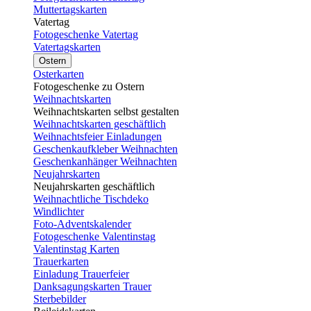
Muttertagskarten
Vatertag
Fotogeschenke Vatertag
Vatertagskarten
Ostern
Osterkarten
Fotogeschenke zu Ostern
Weihnachtskarten
Weihnachtskarten selbst gestalten
Weihnachtskarten geschäftlich
Weihnachtsfeier Einladungen
Geschenkaufkleber Weihnachten
Geschenkanhänger Weihnachten
Neujahrskarten
Neujahrskarten geschäftlich
Weihnachtliche Tischdeko
Windlichter
Foto-Adventskalender
Fotogeschenke Valentinstag
Valentinstag Karten
Trauerkarten
Einladung Trauerfeier
Danksagungskarten Trauer
Sterbebilder