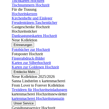
Tischkarten Hochzeit
Tischnummern Hochzeit
Für die Trauung
Hochzeitskerzen
Kirchenhefte und Einleger
Freudentränen-Taschentücher
Gastgeschenke Hochzeit
Hochzeitssticker
Danksagungskarten Hochzeit
Neue Kollektion
Erinnerungen
Fotobücher zur Hochzeit
Fotoposter Hochzeit
Fingerabdruck-Bilder
Karten zur Silberhochzeit
Karten zur Goldenen Hochzeit
Entdecke Mehr...
Neue Kollektion 2025/2026
Sanna Lindström x kartenmacherei
From Lover to Forever Kollektion
Textideen für Hochzeitseinladungen
kartenmacherei Hochzeitsnewsletter
kartenmacherei Hochzeitsmagazin
Unser Service
Gestaltungsservice Hochzeit