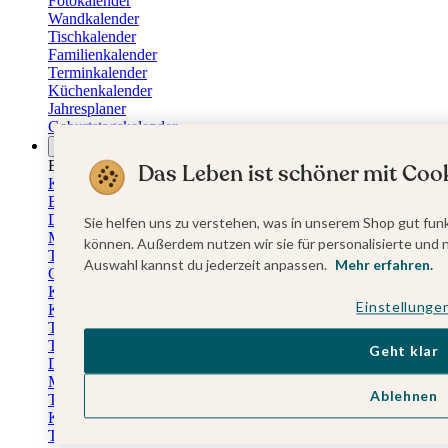
Fotokalender
Wandkalender
Tischkalender
Familienkalender
Terminkalender
Küchenkalender
Jahresplaner
Geburtstagskalender
Anlässe
Eventplattform
Das Leben ist schöner mit Cook
Kommunionskarten
Einladungskarten Kommunion
Danksagung Kommunion
Sie helfen uns zu verstehen, was in unserem Shop gut funk
Menükarten Kommunion
können. Außerdem nutzen wir sie für personalisierte und 
Tischkarten Kommunion
Auswahl kannst du jederzeit anpassen.
Mehr erfahren.
Gästebuch Kommunion
Kerzen Kommunion
Einstellunge
Kartenbox Kommunion
Taufkarten
Taufeinladungen
Geht klar
Dankeskarten Taufe
Menükarten Taufe
Ablehnen
Tischkarten Taufe
Kirchenheft Taufe
Taufkerzen