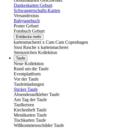
Geburtskarten Geschwister
Dankeskarten Geburt
Schwangerschafts-Karten
Versandextras
Babytagebuch
Poster Geburt
Fotobuch Geburt
Entdecke mehr
kartenmacherei x Cam Cam Copenhagen
Sissi Rasche x kartenmacherei
Sternzeichen Kollektion
Taufe
Neue Kollektion
Rund um die Taufe
Eventplattform
Vor der Taufe
Taufeinladungen
Sticker Taufe
Absenderaufkleber Taufe
Am Tag der Taufe
Taufkerzen
Kirchenheft Taufe
Menükarten Taufe
Tischkarten Taufe
Willkommensschilder Taufe