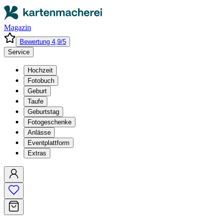
Magazin
Bewertung 4,9/5
Service
Hochzeit
Fotobuch
Geburt
Taufe
Geburtstag
Fotogeschenke
Anlässe
Eventplattform
Extras