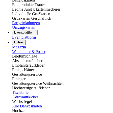
Beileidskarten
Fotoprodukte Trauer
Leonie Jung x kartenmacherei
Individuelle Grußkarten
Grußkarten Geschäftlich
Partyeinladungen
Umzugskarten
Eventplattform
Eventplattform
Extras
Magazin
Wandbilder & Poster
Briefumschläge
Absenderaufkleber
Empfängeraufkleber
Einlegeblätter
Gestaltungsservice
Einleger
Gestaltungsservice Weihnachten
Hochwertige Aufkleber
Tischkarten
Adressaufkleber
Wachssiegel
Alle Dankeskarten
Hochzeit