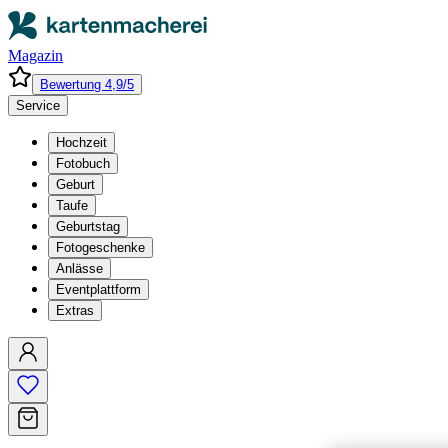
Magazin
Bewertung 4,9/5
Service
Hochzeit
Fotobuch
Geburt
Taufe
Geburtstag
Fotogeschenke
Anlässe
Eventplattform
Extras