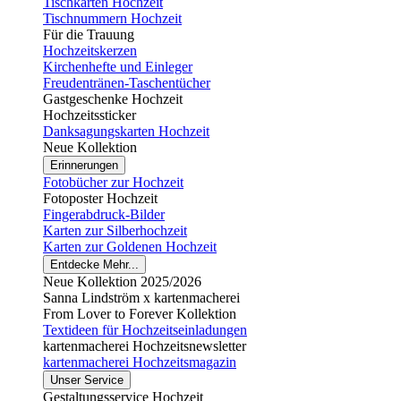
Tischkarten Hochzeit
Tischnummern Hochzeit
Für die Trauung
Hochzeitskerzen
Kirchenhefte und Einleger
Freudentränen-Taschentücher
Gastgeschenke Hochzeit
Hochzeitssticker
Danksagungskarten Hochzeit
Neue Kollektion
Erinnerungen
Fotobücher zur Hochzeit
Fotoposter Hochzeit
Fingerabdruck-Bilder
Karten zur Silberhochzeit
Karten zur Goldenen Hochzeit
Entdecke Mehr...
Neue Kollektion 2025/2026
Sanna Lindström x kartenmacherei
From Lover to Forever Kollektion
Textideen für Hochzeitseinladungen
kartenmacherei Hochzeitsnewsletter
kartenmacherei Hochzeitsmagazin
Unser Service
Gestaltungsservice Hochzeit