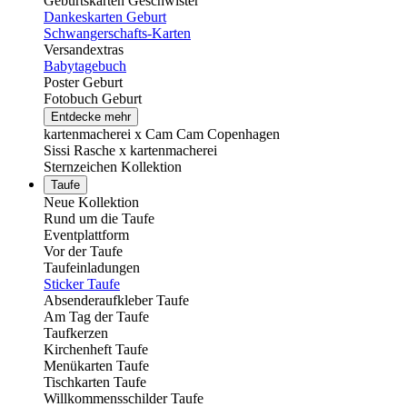
Geburtskarten Geschwister
Dankeskarten Geburt
Schwangerschafts-Karten
Versandextras
Babytagebuch
Poster Geburt
Fotobuch Geburt
Entdecke mehr
kartenmacherei x Cam Cam Copenhagen
Sissi Rasche x kartenmacherei
Sternzeichen Kollektion
Taufe
Neue Kollektion
Rund um die Taufe
Eventplattform
Vor der Taufe
Taufeinladungen
Sticker Taufe
Absenderaufkleber Taufe
Am Tag der Taufe
Taufkerzen
Kirchenheft Taufe
Menükarten Taufe
Tischkarten Taufe
Willkommensschilder Taufe