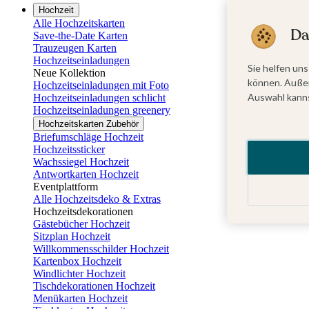
Hochzeit
Alle Hochzeitskarten
Da
Save-the-Date Karten
Trauzeugen Karten
Hochzeitseinladungen
Sie helfen uns
Neue Kollektion
können. Außer
Hochzeitseinladungen mit Foto
Auswahl kanns
Hochzeitseinladungen schlicht
Hochzeitseinladungen greenery
Hochzeitskarten Zubehör
Briefumschläge Hochzeit
Hochzeitssticker
Wachssiegel Hochzeit
Antwortkarten Hochzeit
Eventplattform
Alle Hochzeitsdeko & Extras
Hochzeitsdekorationen
Gästebücher Hochzeit
Sitzplan Hochzeit
Willkommensschilder Hochzeit
Kartenbox Hochzeit
Windlichter Hochzeit
Tischdekorationen Hochzeit
Menükarten Hochzeit