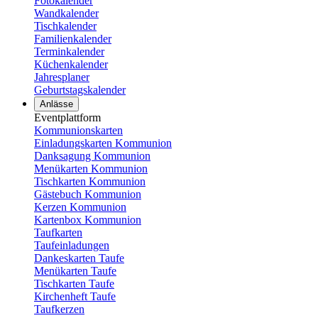
Fotokalender
Wandkalender
Tischkalender
Familienkalender
Terminkalender
Küchenkalender
Jahresplaner
Geburtstagskalender
Anlässe
Eventplattform
Kommunionskarten
Einladungskarten Kommunion
Danksagung Kommunion
Menükarten Kommunion
Tischkarten Kommunion
Gästebuch Kommunion
Kerzen Kommunion
Kartenbox Kommunion
Taufkarten
Taufeinladungen
Dankeskarten Taufe
Menükarten Taufe
Tischkarten Taufe
Kirchenheft Taufe
Taufkerzen