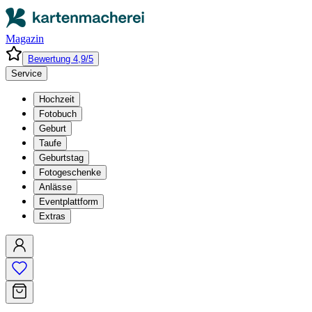
Magazin
Bewertung 4,9/5
Service
Hochzeit
Fotobuch
Geburt
Taufe
Geburtstag
Fotogeschenke
Anlässe
Eventplattform
Extras