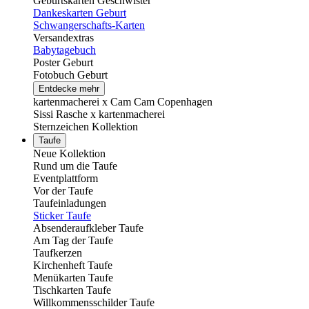
Geburtskarten Geschwister
Dankeskarten Geburt
Schwangerschafts-Karten
Versandextras
Babytagebuch
Poster Geburt
Fotobuch Geburt
Entdecke mehr
kartenmacherei x Cam Cam Copenhagen
Sissi Rasche x kartenmacherei
Sternzeichen Kollektion
Taufe
Neue Kollektion
Rund um die Taufe
Eventplattform
Vor der Taufe
Taufeinladungen
Sticker Taufe
Absenderaufkleber Taufe
Am Tag der Taufe
Taufkerzen
Kirchenheft Taufe
Menükarten Taufe
Tischkarten Taufe
Willkommensschilder Taufe