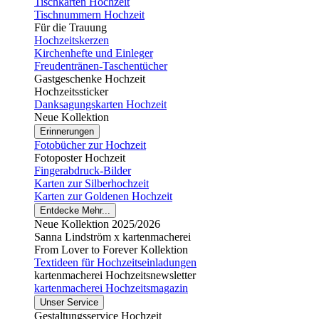
Tischkarten Hochzeit
Tischnummern Hochzeit
Für die Trauung
Hochzeitskerzen
Kirchenhefte und Einleger
Freudentränen-Taschentücher
Gastgeschenke Hochzeit
Hochzeitssticker
Danksagungskarten Hochzeit
Neue Kollektion
Erinnerungen
Fotobücher zur Hochzeit
Fotoposter Hochzeit
Fingerabdruck-Bilder
Karten zur Silberhochzeit
Karten zur Goldenen Hochzeit
Entdecke Mehr...
Neue Kollektion 2025/2026
Sanna Lindström x kartenmacherei
From Lover to Forever Kollektion
Textideen für Hochzeitseinladungen
kartenmacherei Hochzeitsnewsletter
kartenmacherei Hochzeitsmagazin
Unser Service
Gestaltungsservice Hochzeit