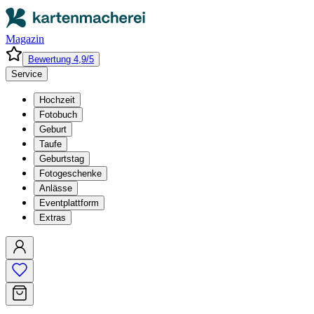
Magazin
Bewertung 4,9/5
Service
Hochzeit
Fotobuch
Geburt
Taufe
Geburtstag
Fotogeschenke
Anlässe
Eventplattform
Extras