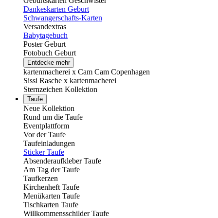
Geburtskarten Geschwister
Dankeskarten Geburt
Schwangerschafts-Karten
Versandextras
Babytagebuch
Poster Geburt
Fotobuch Geburt
Entdecke mehr
kartenmacherei x Cam Cam Copenhagen
Sissi Rasche x kartenmacherei
Sternzeichen Kollektion
Taufe
Neue Kollektion
Rund um die Taufe
Eventplattform
Vor der Taufe
Taufeinladungen
Sticker Taufe
Absenderaufkleber Taufe
Am Tag der Taufe
Taufkerzen
Kirchenheft Taufe
Menükarten Taufe
Tischkarten Taufe
Willkommensschilder Taufe