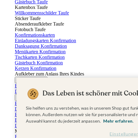
Gästebuch Taufe
Kartenbox Taufe
Willkommensschilder Taufe
Sticker Taufe
Absenderaufkleber Taufe
Fotobuch Taufe
Konfirmationskarten
Einladungskarten Konfirmation
Danksagung Konfirmation
Menükarten Konfirmation
Tischkarten Konfirmation
Gästebuch Konfirmation
Kerzen Konfirmation
Aufkleber zum Anlass Ihres Kindes
Firmungskarten
Einladungskarten Firmung
Das Leben ist schöner mit Cook
Dankeskarten Firmung
Jugendweihekarten
Einladungskarten Jugendweihe
Sie helfen uns zu verstehen, was in unserem Shop gut funk
Dankeskarten Jugendweihe
Einschulungskarten
können. Außerdem nutzen wir sie für personalisierte und 
Einladungskarten Einschulung
Auswahl kannst du jederzeit anpassen.
Mehr erfahren.
Danksagung Einschulung
Muttertag
Einstellunge
Fotogeschenke Muttertag