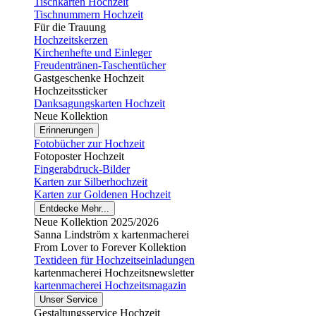
Tischkarten Hochzeit
Tischnummern Hochzeit
Für die Trauung
Hochzeitskerzen
Kirchenhefte und Einleger
Freudentränen-Taschentücher
Gastgeschenke Hochzeit
Hochzeitssticker
Danksagungskarten Hochzeit
Neue Kollektion
Erinnerungen
Fotobücher zur Hochzeit
Fotoposter Hochzeit
Fingerabdruck-Bilder
Karten zur Silberhochzeit
Karten zur Goldenen Hochzeit
Entdecke Mehr...
Neue Kollektion 2025/2026
Sanna Lindström x kartenmacherei
From Lover to Forever Kollektion
Textideen für Hochzeitseinladungen
kartenmacherei Hochzeitsnewsletter
kartenmacherei Hochzeitsmagazin
Unser Service
Gestaltungsservice Hochzeit