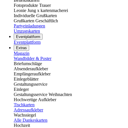
Beileidskarten
Fotoprodukte Trauer
Leonie Jung x kartenmacherei
Individuelle Grußkarten
Grußkarten Geschäftlich
Partyeinladungen
Umzugskarten
Eventplattform
Eventplattform
Extras
Magazin
Wandbilder & Poster
Briefumschläge
Absenderaufkleber
Empfängeraufkleber
Einlegeblätter
Gestaltungsservice
Einleger
Gestaltungsservice Weihnachten
Hochwertige Aufkleber
Tischkarten
Adressaufkleber
Wachssiegel
Alle Dankeskarten
Hochzeit