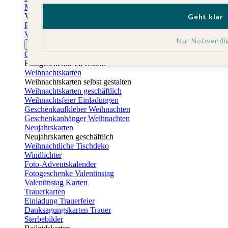
Muttertagskarten
Vatertag
Geht klar
Fotogeschenke Vatertag
Vatertagskarten
Nur Notwendi
Ostern
Osterkarten
Fotogeschenke zu Ostern
Weihnachtskarten
Weihnachtskarten selbst gestalten
Weihnachtskarten geschäftlich
Weihnachtsfeier Einladungen
Geschenkaufkleber Weihnachten
Geschenkanhänger Weihnachten
Neujahrskarten
Neujahrskarten geschäftlich
Weihnachtliche Tischdeko
Windlichter
Foto-Adventskalender
Fotogeschenke Valentinstag
Valentinstag Karten
Trauerkarten
Einladung Trauerfeier
Danksagungskarten Trauer
Sterbebilder