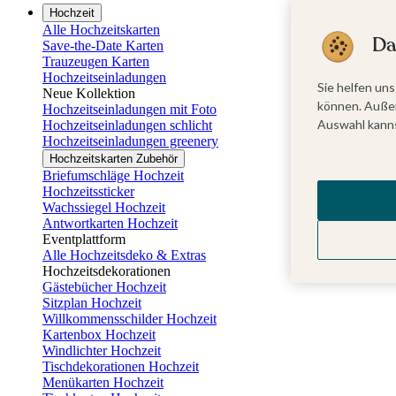
Hochzeit
Alle Hochzeitskarten
Da
Save-the-Date Karten
Trauzeugen Karten
Hochzeitseinladungen
Sie helfen uns
Neue Kollektion
können. Außer
Hochzeitseinladungen mit Foto
Auswahl kanns
Hochzeitseinladungen schlicht
Hochzeitseinladungen greenery
Hochzeitskarten Zubehör
Briefumschläge Hochzeit
Hochzeitssticker
Wachssiegel Hochzeit
Antwortkarten Hochzeit
Eventplattform
Alle Hochzeitsdeko & Extras
Hochzeitsdekorationen
Gästebücher Hochzeit
Sitzplan Hochzeit
Willkommensschilder Hochzeit
Kartenbox Hochzeit
Windlichter Hochzeit
Tischdekorationen Hochzeit
Menükarten Hochzeit