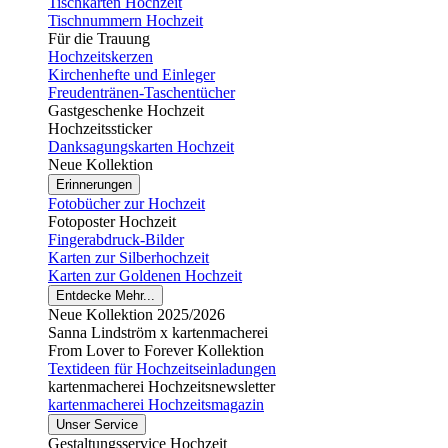
Tischkarten Hochzeit
Tischnummern Hochzeit
Für die Trauung
Hochzeitskerzen
Kirchenhefte und Einleger
Freudentränen-Taschentücher
Gastgeschenke Hochzeit
Hochzeitssticker
Danksagungskarten Hochzeit
Neue Kollektion
Erinnerungen
Fotobücher zur Hochzeit
Fotoposter Hochzeit
Fingerabdruck-Bilder
Karten zur Silberhochzeit
Karten zur Goldenen Hochzeit
Entdecke Mehr...
Neue Kollektion 2025/2026
Sanna Lindström x kartenmacherei
From Lover to Forever Kollektion
Textideen für Hochzeitseinladungen
kartenmacherei Hochzeitsnewsletter
kartenmacherei Hochzeitsmagazin
Unser Service
Gestaltungsservice Hochzeit