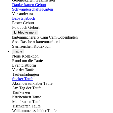
Geburtskarten Geschwister
Dankeskarten Geburt
Schwangerschafts-Karten
Versandextras
Babytagebuch
Poster Geburt
Fotobuch Geburt
Entdecke mehr
kartenmacherei x Cam Cam Copenhagen
Sissi Rasche x kartenmacherei
Sternzeichen Kollektion
Taufe
Neue Kollektion
Rund um die Taufe
Eventplattform
Vor der Taufe
Taufeinladungen
Sticker Taufe
Absenderaufkleber Taufe
Am Tag der Taufe
Taufkerzen
Kirchenheft Taufe
Menükarten Taufe
Tischkarten Taufe
Willkommensschilder Taufe