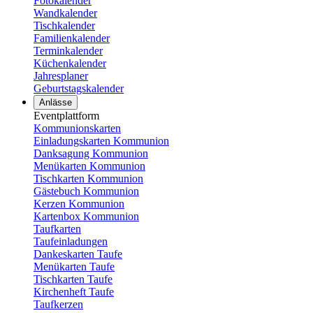
Fotokalender
Wandkalender
Tischkalender
Familienkalender
Terminkalender
Küchenkalender
Jahresplaner
Geburtstagskalender
Anlässe
Eventplattform
Kommunionskarten
Einladungskarten Kommunion
Danksagung Kommunion
Menükarten Kommunion
Tischkarten Kommunion
Gästebuch Kommunion
Kerzen Kommunion
Kartenbox Kommunion
Taufkarten
Taufeinladungen
Dankeskarten Taufe
Menükarten Taufe
Tischkarten Taufe
Kirchenheft Taufe
Taufkerzen