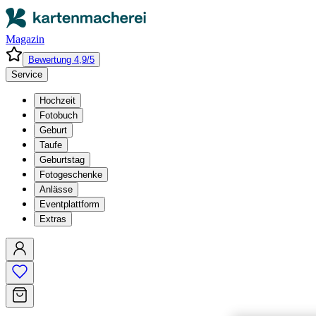
Magazin
Bewertung 4,9/5
Service
Hochzeit
Fotobuch
Geburt
Taufe
Geburtstag
Fotogeschenke
Anlässe
Eventplattform
Extras