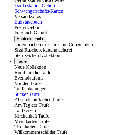
Geburtskarten Geschwister
Dankeskarten Geburt
Schwangerschafts-Karten
Versandextras
Babytagebuch
Poster Geburt
Fotobuch Geburt
Entdecke mehr
kartenmacherei x Cam Cam Copenhagen
Sissi Rasche x kartenmacherei
Sternzeichen Kollektion
Taufe
Neue Kollektion
Rund um die Taufe
Eventplattform
Vor der Taufe
Taufeinladungen
Sticker Taufe
Absenderaufkleber Taufe
Am Tag der Taufe
Taufkerzen
Kirchenheft Taufe
Menükarten Taufe
Tischkarten Taufe
Willkommensschilder Taufe