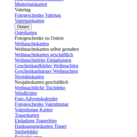
Muttertagskarten
Vatertag
Fotogeschenke Vatertag
Vatertagskarten
Ostern
Osterkarten
Fotogeschenke zu Ostern
Weihnachtskarten
Weihnachtskarten selbst gestalten
Weihnachtskarten geschäftlich
Weihnachtsfeier Einladungen
Geschenkaufkleber Weihnachten
Geschenkanhänger Weihnachten
Neujahrskarten
Neujahrskarten geschäftlich
Weihnachtliche Tischdeko
Windlichter
Foto-Adventskalender
Fotogeschenke Valentinstag
Valentinstag Karten
Trauerkarten
Einladung Trauerfeier
Danksagungskarten Trauer
Sterbebilder