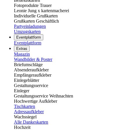
Beileidskarten
Fotoprodukte Trauer
Leonie Jung x kartenmacherei
Individuelle Grußkarten
Grußkarten Geschäftlich
Partyeinladungen
Umzugskarten
Eventplattform
Eventplattform
Extras
Magazin
Wandbilder & Poster
Briefumschläge
Absenderaufkleber
Empfängeraufkleber
Einlegeblätter
Gestaltungsservice
Einleger
Gestaltungsservice Weihnachten
Hochwertige Aufkleber
Tischkarten
Adressaufkleber
Wachssiegel
Alle Dankeskarten
Hochzeit