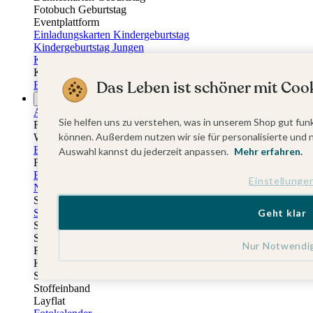
Fotobuch Geburtstag
Eventplattform
Einladungskarten Kindergeburtstag
Kindergeburtstag Jungen
Kindergeburtstag Mädchen
Kindergeburtstag Unisex
Das Leben ist schöner mit Cook
Einladungskarten 1. Geburtstag
Fotogeschenke
Alle Fotogeschenke
Sie helfen uns zu verstehen, was in unserem Shop gut funk
Fotobücher
können. Außerdem nutzen wir sie für personalisierte und 
Wandbilder & Poster
Bilderboxen
Auswahl kannst du jederzeit anpassen.
Mehr erfahren.
Fotohalter
Bilderrahmen
Einstellunge
Notizbücher
Stoffeinband mit Foto
Geht klar
Softcover mit Foto
Stoffeinband mit Veredelung
Softcover mit Veredelung
Nur Notwendi
Fotobücher
Hardcover
Softcover
Stoffeinband
Layflat