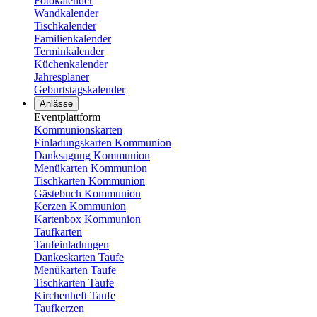
Fotokalender
Wandkalender
Tischkalender
Familienkalender
Terminkalender
Küchenkalender
Jahresplaner
Geburtstagskalender
Anlässe
Eventplattform
Kommunionskarten
Einladungskarten Kommunion
Danksagung Kommunion
Menükarten Kommunion
Tischkarten Kommunion
Gästebuch Kommunion
Kerzen Kommunion
Kartenbox Kommunion
Taufkarten
Taufeinladungen
Dankeskarten Taufe
Menükarten Taufe
Tischkarten Taufe
Kirchenheft Taufe
Taufkerzen