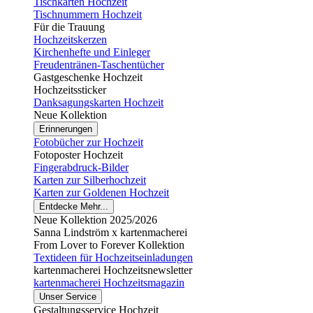
Tischkarten Hochzeit
Tischnummern Hochzeit
Für die Trauung
Hochzeitskerzen
Kirchenhefte und Einleger
Freudentränen-Taschentücher
Gastgeschenke Hochzeit
Hochzeitssticker
Danksagungskarten Hochzeit
Neue Kollektion
Erinnerungen
Fotobücher zur Hochzeit
Fotoposter Hochzeit
Fingerabdruck-Bilder
Karten zur Silberhochzeit
Karten zur Goldenen Hochzeit
Entdecke Mehr...
Neue Kollektion 2025/2026
Sanna Lindström x kartenmacherei
From Lover to Forever Kollektion
Textideen für Hochzeitseinladungen
kartenmacherei Hochzeitsnewsletter
kartenmacherei Hochzeitsmagazin
Unser Service
Gestaltungsservice Hochzeit