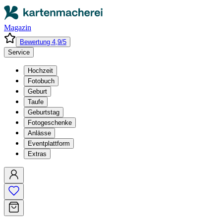
Magazin
Bewertung 4,9/5
Service
Hochzeit
Fotobuch
Geburt
Taufe
Geburtstag
Fotogeschenke
Anlässe
Eventplattform
Extras