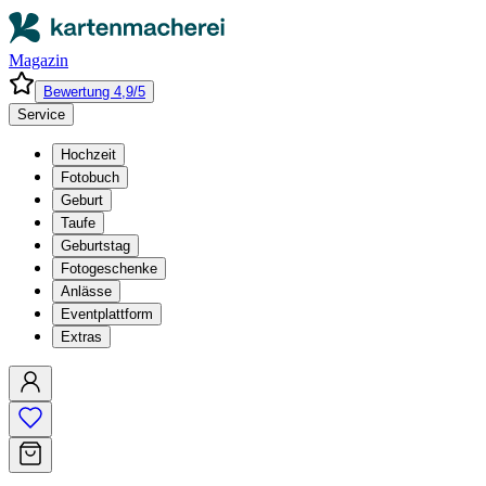
Magazin
Bewertung 4,9/5
Service
Hochzeit
Fotobuch
Geburt
Taufe
Geburtstag
Fotogeschenke
Anlässe
Eventplattform
Extras