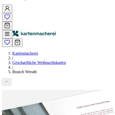
Kartenmacherei
|
Geschaeftliche Weihnachtskarten
|
Branch Wreath