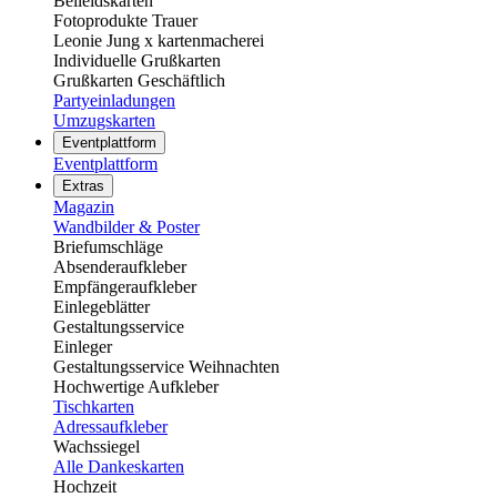
Beileidskarten
Fotoprodukte Trauer
Leonie Jung x kartenmacherei
Individuelle Grußkarten
Grußkarten Geschäftlich
Partyeinladungen
Umzugskarten
Eventplattform
Eventplattform
Extras
Magazin
Wandbilder & Poster
Briefumschläge
Absenderaufkleber
Empfängeraufkleber
Einlegeblätter
Gestaltungsservice
Einleger
Gestaltungsservice Weihnachten
Hochwertige Aufkleber
Tischkarten
Adressaufkleber
Wachssiegel
Alle Dankeskarten
Hochzeit