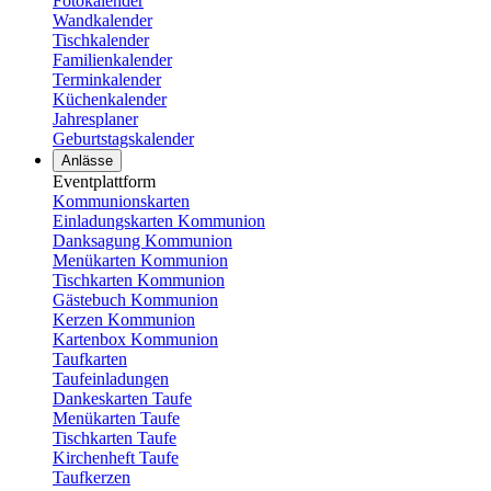
Fotokalender
Wandkalender
Tischkalender
Familienkalender
Terminkalender
Küchenkalender
Jahresplaner
Geburtstagskalender
Anlässe
Eventplattform
Kommunionskarten
Einladungskarten Kommunion
Danksagung Kommunion
Menükarten Kommunion
Tischkarten Kommunion
Gästebuch Kommunion
Kerzen Kommunion
Kartenbox Kommunion
Taufkarten
Taufeinladungen
Dankeskarten Taufe
Menükarten Taufe
Tischkarten Taufe
Kirchenheft Taufe
Taufkerzen