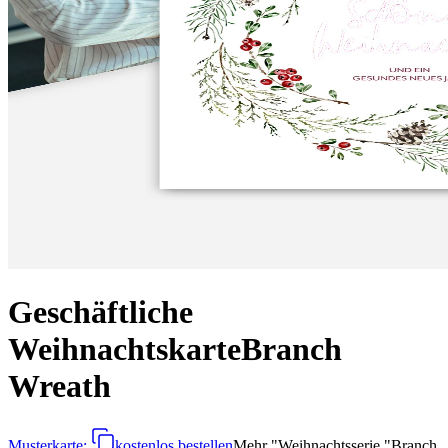
Geschäftliche
Weihnachtskarte
Branch
Wreath
Musterkarte:
kostenlos bestellen
Mehr
"
Weihnachtsserie "Branch