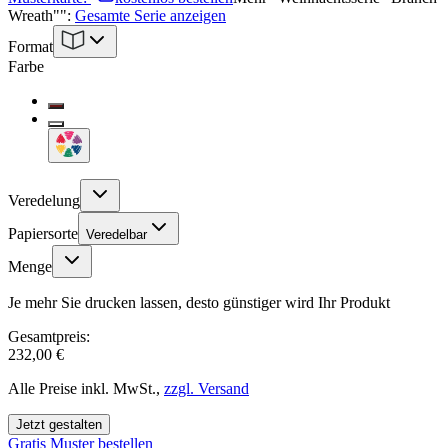
Wreath"
":
Gesamte Serie anzeigen
Format
Farbe
Veredelung
Papiersorte
Veredelbar
Menge
Je mehr Sie drucken lassen, desto günstiger wird Ihr Produkt
Gesamtpreis:
232,00 €
Alle Preise inkl. MwSt.,
zzgl. Versand
Jetzt gestalten
Gratis Muster bestellen