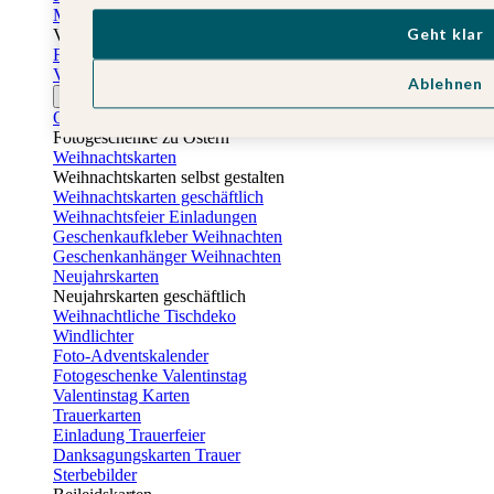
Muttertagskarten
Geht klar
Vatertag
Fotogeschenke Vatertag
Vatertagskarten
Ablehnen
Ostern
Osterkarten
Fotogeschenke zu Ostern
Weihnachtskarten
Weihnachtskarten selbst gestalten
Weihnachtskarten geschäftlich
Weihnachtsfeier Einladungen
Geschenkaufkleber Weihnachten
Geschenkanhänger Weihnachten
Neujahrskarten
Neujahrskarten geschäftlich
Weihnachtliche Tischdeko
Windlichter
Foto-Adventskalender
Fotogeschenke Valentinstag
Valentinstag Karten
Trauerkarten
Einladung Trauerfeier
Danksagungskarten Trauer
Sterbebilder