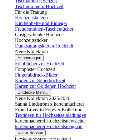
Tischkarten Hochzeit
Tischnummern Hochzeit
Für die Trauung
Hochzeitskerzen
Kirchenhefte und Einleger
Freudentränen-Taschentücher
Gastgeschenke Hochzeit
Hochzeitssticker
Danksagungskarten Hochzeit
Neue Kollektion
Erinnerungen
Fotobücher zur Hochzeit
Fotoposter Hochzeit
Fingerabdruck-Bilder
Karten zur Silberhochzeit
Karten zur Goldenen Hochzeit
Entdecke Mehr...
Neue Kollektion 2025/2026
Sanna Lindström x kartenmacherei
From Lover to Forever Kollektion
Textideen für Hochzeitseinladungen
kartenmacherei Hochzeitsnewsletter
kartenmacherei Hochzeitsmagazin
Unser Service
Gestaltungsservice Hochzeit