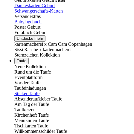
Geburtskarten Geschwister
Dankeskarten Geburt
Schwangerschafts-Karten
Versandextras
Babytagebuch
Poster Geburt
Fotobuch Geburt
Entdecke mehr
kartenmacherei x Cam Cam Copenhagen
Sissi Rasche x kartenmacherei
Sternzeichen Kollektion
Taufe
Neue Kollektion
Rund um die Taufe
Eventplattform
Vor der Taufe
Taufeinladungen
Sticker Taufe
Absenderaufkleber Taufe
Am Tag der Taufe
Taufkerzen
Kirchenheft Taufe
Menükarten Taufe
Tischkarten Taufe
Willkommensschilder Taufe