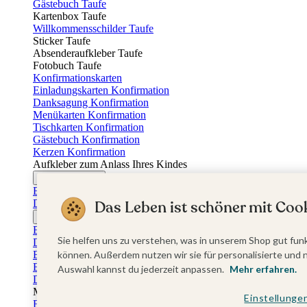
Gästebuch Taufe
Kartenbox Taufe
Willkommensschilder Taufe
Sticker Taufe
Absenderaufkleber Taufe
Fotobuch Taufe
Konfirmationskarten
Einladungskarten Konfirmation
Danksagung Konfirmation
Menükarten Konfirmation
Tischkarten Konfirmation
Gästebuch Konfirmation
Kerzen Konfirmation
Aufkleber zum Anlass Ihres Kindes
Firmungskarten
Einladungskarten Firmung
Dankeskarten Firmung
Das Leben ist schöner mit Cook
Jugendweihekarten
Einladungskarten Jugendweihe
Sie helfen uns zu verstehen, was in unserem Shop gut funk
Dankeskarten Jugendweihe
Einschulungskarten
können. Außerdem nutzen wir sie für personalisierte und 
Einladungskarten Einschulung
Auswahl kannst du jederzeit anpassen.
Mehr erfahren.
Danksagung Einschulung
Muttertag
Einstellunge
Fotogeschenke Muttertag