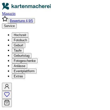
Magazin
Bewertung 4,9/5
Service
Hochzeit
Fotobuch
Geburt
Taufe
Geburtstag
Fotogeschenke
Anlässe
Eventplattform
Extras