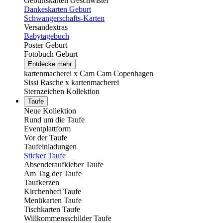
Geburtskarten Geschwister
Dankeskarten Geburt
Schwangerschafts-Karten
Versandextras
Babytagebuch
Poster Geburt
Fotobuch Geburt
Entdecke mehr
kartenmacherei x Cam Cam Copenhagen
Sissi Rasche x kartenmacherei
Sternzeichen Kollektion
Taufe
Neue Kollektion
Rund um die Taufe
Eventplattform
Vor der Taufe
Taufeinladungen
Sticker Taufe
Absenderaufkleber Taufe
Am Tag der Taufe
Taufkerzen
Kirchenheft Taufe
Menükarten Taufe
Tischkarten Taufe
Willkommensschilder Taufe