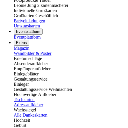
Fotoprodukte Trauer
Leonie Jung x kartenmacherei
Individuelle Grußkarten
Grußkarten Geschäftlich
Partyeinladungen
Umzugskarten
Eventplattform
Eventplattform
Extras
Magazin
Wandbilder & Poster
Briefumschläge
Absenderaufkleber
Empfängeraufkleber
Einlegeblätter
Gestaltungsservice
Einleger
Gestaltungsservice Weihnachten
Hochwertige Aufkleber
Tischkarten
Adressaufkleber
Wachssiegel
Alle Dankeskarten
Hochzeit
Geburt