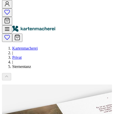
Kartenmacherei
|
Privat
|
Sternentanz