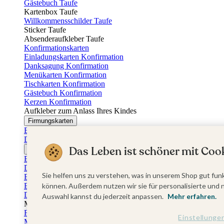
Gästebuch Taufe
Kartenbox Taufe
Willkommensschilder Taufe
Sticker Taufe
Absenderaufkleber Taufe
Konfirmationskarten
Einladungskarten Konfirmation
Danksagung Konfirmation
Menükarten Konfirmation
Tischkarten Konfirmation
Gästebuch Konfirmation
Kerzen Konfirmation
Aufkleber zum Anlass Ihres Kindes
Firmungskarten
Einladungskarten Firmung
Dankeskarten Firmung
Das Leben ist schöner mit Cook
Jugendweihekarten
Einladungskarten Jugendweihe
Dankeskarten Jugendweihe
Sie helfen uns zu verstehen, was in unserem Shop gut funk
Einschulungskarten
Einladungskarten Einschulung
können. Außerdem nutzen wir sie für personalisierte und 
Danksagung Einschulung
Auswahl kannst du jederzeit anpassen.
Mehr erfahren.
Muttertag
Fotogeschenke Muttertag
Einstellunge
Muttertagskarten