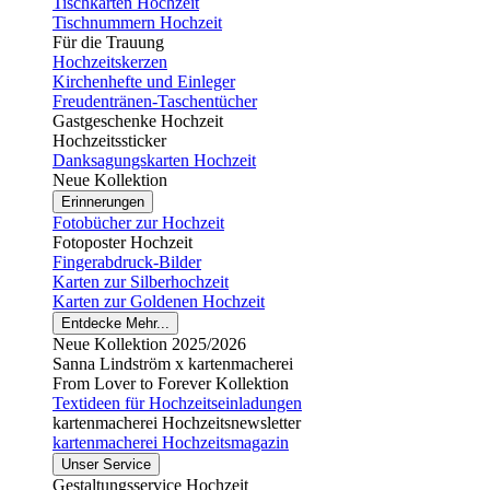
Tischkarten Hochzeit
Tischnummern Hochzeit
Für die Trauung
Hochzeitskerzen
Kirchenhefte und Einleger
Freudentränen-Taschentücher
Gastgeschenke Hochzeit
Hochzeitssticker
Danksagungskarten Hochzeit
Neue Kollektion
Erinnerungen
Fotobücher zur Hochzeit
Fotoposter Hochzeit
Fingerabdruck-Bilder
Karten zur Silberhochzeit
Karten zur Goldenen Hochzeit
Entdecke Mehr...
Neue Kollektion 2025/2026
Sanna Lindström x kartenmacherei
From Lover to Forever Kollektion
Textideen für Hochzeitseinladungen
kartenmacherei Hochzeitsnewsletter
kartenmacherei Hochzeitsmagazin
Unser Service
Gestaltungsservice Hochzeit