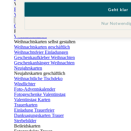
Vatertag
Fotogeschenke Vatertag
Geht klar
Vatertagskarten
Ostern
Nur Notwendi
Osterkarten
Fotogeschenke zu Ostern
Weihnachtskarten
Weihnachtskarten selbst gestalten
Weihnachtskarten geschäftlich
Weihnachtsfeier Einladungen
Geschenkaufkleber Weihnachten
Geschenkanhänger Weihnachten
Neujahrskarten
Neujahrskarten geschäftlich
Weihnachtliche Tischdeko
Windlichter
Foto-Adventskalender
Fotogeschenke Valentinstag
Valentinstag Karten
Trauerkarten
Einladung Trauerfeier
Danksagungskarten Trauer
Sterbebilder
Beileidskarten