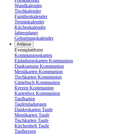
Fotokalender
Wandkalender
Tischkalender
Familienkalender
Terminkalender
Küchenkalender
Jahresplaner
Geburtstagskalender
Anlässe
Eventplattform
Kommunionskarten
Einladungskarten Kommunion
Danksagung Kommunion
Menükarten Kommunion
Tischkarten Kommunion
Gästebuch Kommunion
Kerzen Kommunion
Kartenbox Kommunion
Taufkarten
Taufeinladungen
Dankeskarten Taufe
Menükarten Taufe
Tischkarten Taufe
Kirchenheft Taufe
Taufkerzen