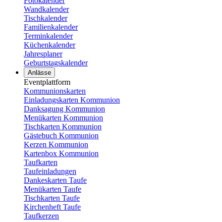
Fotokalender
Wandkalender
Tischkalender
Familienkalender
Terminkalender
Küchenkalender
Jahresplaner
Geburtstagskalender
Anlässe
Eventplattform
Kommunionskarten
Einladungskarten Kommunion
Danksagung Kommunion
Menükarten Kommunion
Tischkarten Kommunion
Gästebuch Kommunion
Kerzen Kommunion
Kartenbox Kommunion
Taufkarten
Taufeinladungen
Dankeskarten Taufe
Menükarten Taufe
Tischkarten Taufe
Kirchenheft Taufe
Taufkerzen