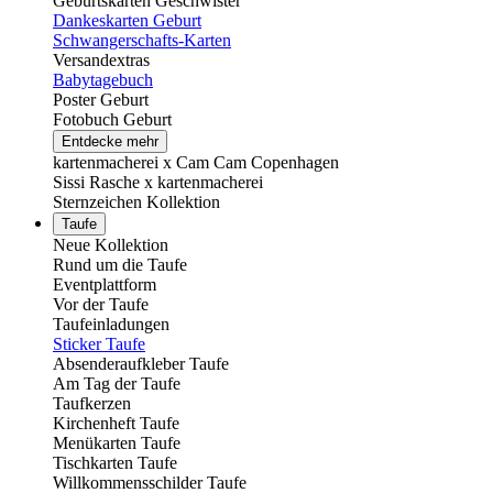
Geburtskarten Geschwister
Dankeskarten Geburt
Schwangerschafts-Karten
Versandextras
Babytagebuch
Poster Geburt
Fotobuch Geburt
Entdecke mehr
kartenmacherei x Cam Cam Copenhagen
Sissi Rasche x kartenmacherei
Sternzeichen Kollektion
Taufe
Neue Kollektion
Rund um die Taufe
Eventplattform
Vor der Taufe
Taufeinladungen
Sticker Taufe
Absenderaufkleber Taufe
Am Tag der Taufe
Taufkerzen
Kirchenheft Taufe
Menükarten Taufe
Tischkarten Taufe
Willkommensschilder Taufe