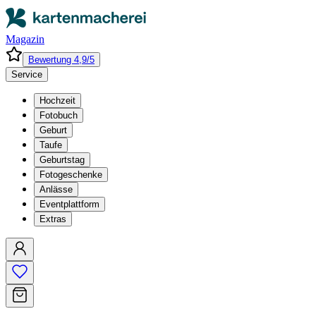
Magazin
Bewertung 4,9/5
Service
Hochzeit
Fotobuch
Geburt
Taufe
Geburtstag
Fotogeschenke
Anlässe
Eventplattform
Extras