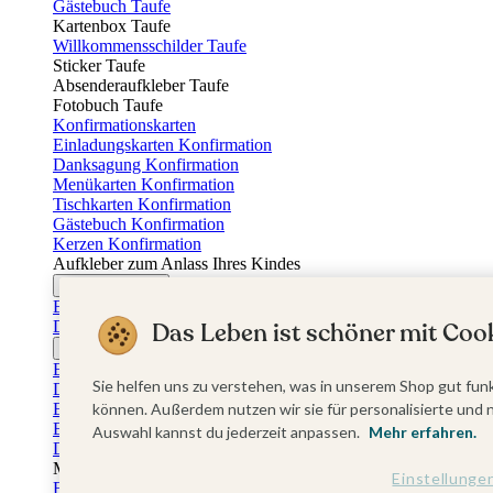
Gästebuch Taufe
Kartenbox Taufe
Willkommensschilder Taufe
Sticker Taufe
Absenderaufkleber Taufe
Fotobuch Taufe
Konfirmationskarten
Einladungskarten Konfirmation
Danksagung Konfirmation
Menükarten Konfirmation
Tischkarten Konfirmation
Gästebuch Konfirmation
Kerzen Konfirmation
Aufkleber zum Anlass Ihres Kindes
Firmungskarten
Einladungskarten Firmung
Das Leben ist schöner mit Cook
Dankeskarten Firmung
Jugendweihekarten
Einladungskarten Jugendweihe
Sie helfen uns zu verstehen, was in unserem Shop gut funk
Dankeskarten Jugendweihe
Einschulungskarten
können. Außerdem nutzen wir sie für personalisierte und 
Einladungskarten Einschulung
Auswahl kannst du jederzeit anpassen.
Mehr erfahren.
Danksagung Einschulung
Muttertag
Einstellunge
Fotogeschenke Muttertag