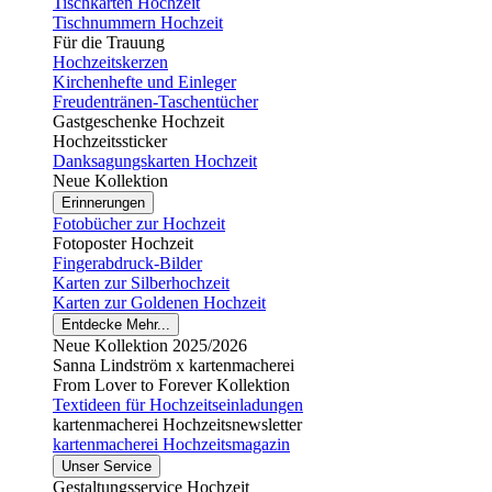
Tischkarten Hochzeit
Tischnummern Hochzeit
Für die Trauung
Hochzeitskerzen
Kirchenhefte und Einleger
Freudentränen-Taschentücher
Gastgeschenke Hochzeit
Hochzeitssticker
Danksagungskarten Hochzeit
Neue Kollektion
Erinnerungen
Fotobücher zur Hochzeit
Fotoposter Hochzeit
Fingerabdruck-Bilder
Karten zur Silberhochzeit
Karten zur Goldenen Hochzeit
Entdecke Mehr...
Neue Kollektion 2025/2026
Sanna Lindström x kartenmacherei
From Lover to Forever Kollektion
Textideen für Hochzeitseinladungen
kartenmacherei Hochzeitsnewsletter
kartenmacherei Hochzeitsmagazin
Unser Service
Gestaltungsservice Hochzeit