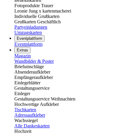
Beileidskarten
Fotoprodukte Trauer
Leonie Jung x kartenmacherei
Individuelle Grußkarten
Grußkarten Geschäftlich
Partyeinladungen
Umzugskarten
Eventplattform
Eventplattform
Extras
Magazin
Wandbilder & Poster
Briefumschläge
Absenderaufkleber
Empfängeraufkleber
Einlegeblätter
Gestaltungsservice
Einleger
Gestaltungsservice Weihnachten
Hochwertige Aufkleber
Tischkarten
Adressaufkleber
Wachssiegel
Alle Dankeskarten
Hochzeit