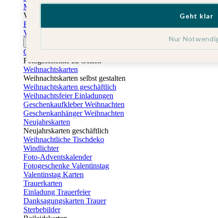
Muttertagskarten
Vatertag
Geht klar
Fotogeschenke Vatertag
Vatertagskarten
Nur Notwendi
Ostern
Osterkarten
Fotogeschenke zu Ostern
Weihnachtskarten
Weihnachtskarten selbst gestalten
Weihnachtskarten geschäftlich
Weihnachtsfeier Einladungen
Geschenkaufkleber Weihnachten
Geschenkanhänger Weihnachten
Neujahrskarten
Neujahrskarten geschäftlich
Weihnachtliche Tischdeko
Windlichter
Foto-Adventskalender
Fotogeschenke Valentinstag
Valentinstag Karten
Trauerkarten
Einladung Trauerfeier
Danksagungskarten Trauer
Sterbebilder