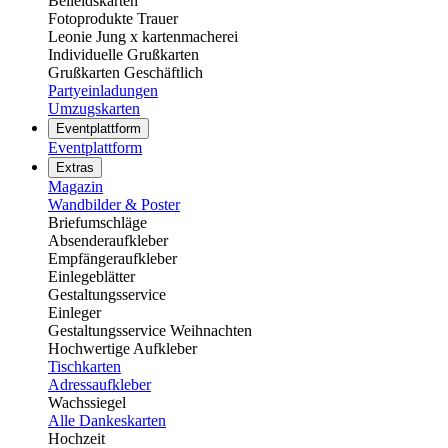
Beileidskarten
Fotoprodukte Trauer
Leonie Jung x kartenmacherei
Individuelle Grußkarten
Grußkarten Geschäftlich
Partyeinladungen
Umzugskarten
Eventplattform
Eventplattform
Extras
Magazin
Wandbilder & Poster
Briefumschläge
Absenderaufkleber
Empfängeraufkleber
Einlegeblätter
Gestaltungsservice
Einleger
Gestaltungsservice Weihnachten
Hochwertige Aufkleber
Tischkarten
Adressaufkleber
Wachssiegel
Alle Dankeskarten
Hochzeit