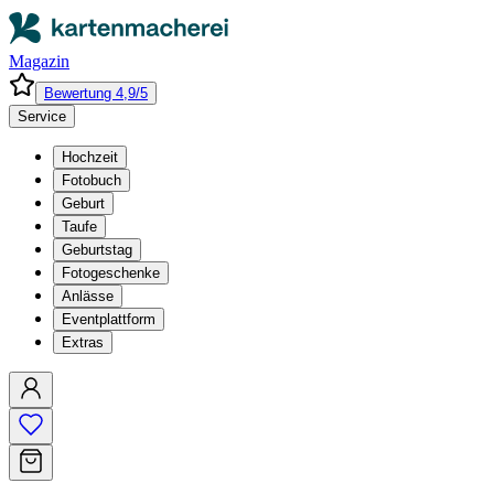
Magazin
Bewertung 4,9/5
Service
Hochzeit
Fotobuch
Geburt
Taufe
Geburtstag
Fotogeschenke
Anlässe
Eventplattform
Extras