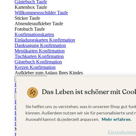
Gästebuch Taufe
Kartenbox Taufe
Willkommensschilder Taufe
Sticker Taufe
Absenderaufkleber Taufe
Fotobuch Taufe
Konfirmationskarten
Einladungskarten Konfirmation
Danksagung Konfirmation
Menükarten Konfirmation
Tischkarten Konfirmation
Gästebuch Konfirmation
Kerzen Konfirmation
Aufkleber zum Anlass Ihres Kindes
Firmungskarten
Einladungskarten Firmung
Das Leben ist schöner mit Cook
Dankeskarten Firmung
Jugendweihekarten
Einladungskarten Jugendweihe
Sie helfen uns zu verstehen, was in unserem Shop gut funk
Dankeskarten Jugendweihe
Einschulungskarten
können. Außerdem nutzen wir sie für personalisierte und 
Einladungskarten Einschulung
Auswahl kannst du jederzeit anpassen.
Mehr erfahren.
Danksagung Einschulung
Muttertag
Einstellunge
Fotogeschenke Muttertag