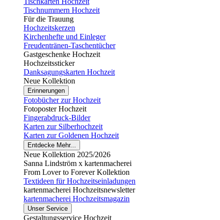
Tischkarten Hochzeit
Tischnummern Hochzeit
Für die Trauung
Hochzeitskerzen
Kirchenhefte und Einleger
Freudentränen-Taschentücher
Gastgeschenke Hochzeit
Hochzeitssticker
Danksagungskarten Hochzeit
Neue Kollektion
Erinnerungen
Fotobücher zur Hochzeit
Fotoposter Hochzeit
Fingerabdruck-Bilder
Karten zur Silberhochzeit
Karten zur Goldenen Hochzeit
Entdecke Mehr...
Neue Kollektion 2025/2026
Sanna Lindström x kartenmacherei
From Lover to Forever Kollektion
Textideen für Hochzeitseinladungen
kartenmacherei Hochzeitsnewsletter
kartenmacherei Hochzeitsmagazin
Unser Service
Gestaltungsservice Hochzeit