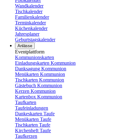
Fotokalender
Wandkalender
Tischkalender
Familienkalender
Terminkalender
Küchenkalender
Jahresplaner
Geburtstagskalender
Anlässe
Eventplattform
Kommunionskarten
Einladungskarten Kommunion
Danksagung Kommunion
Menükarten Kommunion
Tischkarten Kommunion
Gästebuch Kommunion
Kerzen Kommunion
Kartenbox Kommunion
Taufkarten
Taufeinladungen
Dankeskarten Taufe
Menükarten Taufe
Tischkarten Taufe
Kirchenheft Taufe
Taufkerzen