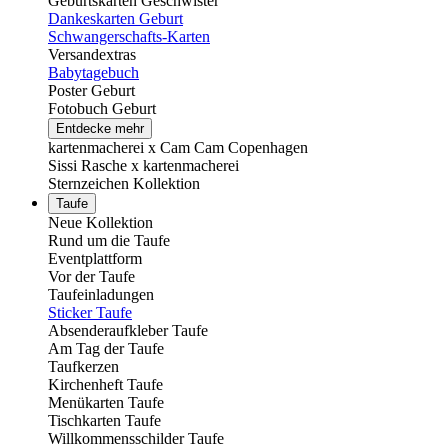
Geburtskarten Geschwister
Dankeskarten Geburt
Schwangerschafts-Karten
Versandextras
Babytagebuch
Poster Geburt
Fotobuch Geburt
Entdecke mehr
kartenmacherei x Cam Cam Copenhagen
Sissi Rasche x kartenmacherei
Sternzeichen Kollektion
Taufe
Neue Kollektion
Rund um die Taufe
Eventplattform
Vor der Taufe
Taufeinladungen
Sticker Taufe
Absenderaufkleber Taufe
Am Tag der Taufe
Taufkerzen
Kirchenheft Taufe
Menükarten Taufe
Tischkarten Taufe
Willkommensschilder Taufe