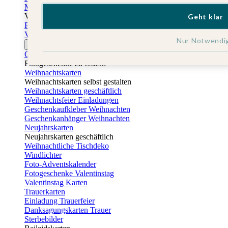
Muttertagskarten
Vatertag
Geht klar
Fotogeschenke Vatertag
Vatertagskarten
Nur Notwendi
Ostern
Osterkarten
Fotogeschenke zu Ostern
Weihnachtskarten
Weihnachtskarten selbst gestalten
Weihnachtskarten geschäftlich
Weihnachtsfeier Einladungen
Geschenkaufkleber Weihnachten
Geschenkanhänger Weihnachten
Neujahrskarten
Neujahrskarten geschäftlich
Weihnachtliche Tischdeko
Windlichter
Foto-Adventskalender
Fotogeschenke Valentinstag
Valentinstag Karten
Trauerkarten
Einladung Trauerfeier
Danksagungskarten Trauer
Sterbebilder