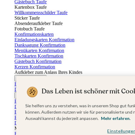
Gästebuch Taufe
Kartenbox Taufe
Willkommensschilder Taufe
Sticker Taufe
Absenderaufkleber Taufe
Fotobuch Taufe
Konfirmationskarten
Einladungskarten Konfirmation
Danksagung Konfirmation
Menükarten Konfirmation
Tischkarten Konfirmation
Gästebuch Konfirmation
Kerzen Konfirmation
Aufkleber zum Anlass Ihres Kindes
Firmungskarten
Einladungskarten Firmung
Dankeskarten Firmung
Das Leben ist schöner mit Cook
Jugendweihekarten
Einladungskarten Jugendweihe
Sie helfen uns zu verstehen, was in unserem Shop gut funk
Dankeskarten Jugendweihe
Einschulungskarten
können. Außerdem nutzen wir sie für personalisierte und 
Einladungskarten Einschulung
Auswahl kannst du jederzeit anpassen.
Mehr erfahren.
Danksagung Einschulung
Muttertag
Einstellunge
Fotogeschenke Muttertag