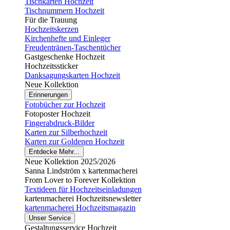
Tischkarten Hochzeit
Tischnummern Hochzeit
Für die Trauung
Hochzeitskerzen
Kirchenhefte und Einleger
Freudentränen-Taschentücher
Gastgeschenke Hochzeit
Hochzeitssticker
Danksagungskarten Hochzeit
Neue Kollektion
Erinnerungen
Fotobücher zur Hochzeit
Fotoposter Hochzeit
Fingerabdruck-Bilder
Karten zur Silberhochzeit
Karten zur Goldenen Hochzeit
Entdecke Mehr...
Neue Kollektion 2025/2026
Sanna Lindström x kartenmacherei
From Lover to Forever Kollektion
Textideen für Hochzeitseinladungen
kartenmacherei Hochzeitsnewsletter
kartenmacherei Hochzeitsmagazin
Unser Service
Gestaltungsservice Hochzeit