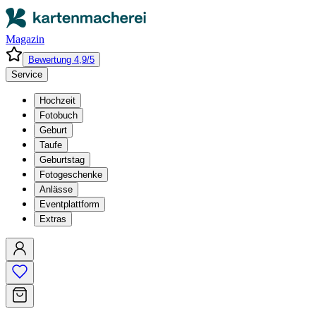
Magazin
Bewertung 4,9/5
Service
Hochzeit
Fotobuch
Geburt
Taufe
Geburtstag
Fotogeschenke
Anlässe
Eventplattform
Extras