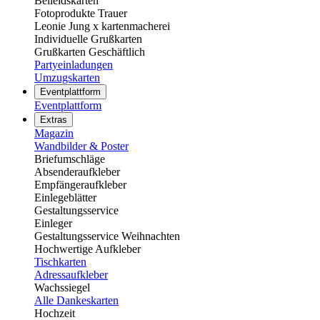
Beileidskarten
Fotoprodukte Trauer
Leonie Jung x kartenmacherei
Individuelle Grußkarten
Grußkarten Geschäftlich
Partyeinladungen
Umzugskarten
Eventplattform
Eventplattform
Extras
Magazin
Wandbilder & Poster
Briefumschläge
Absenderaufkleber
Empfängeraufkleber
Einlegeblätter
Gestaltungsservice
Einleger
Gestaltungsservice Weihnachten
Hochwertige Aufkleber
Tischkarten
Adressaufkleber
Wachssiegel
Alle Dankeskarten
Hochzeit