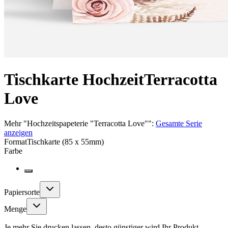
Tischkarte Hochzeit
Terracotta
Love
Mehr
"
Hochzeitspapeterie "Terracotta Love"
":
Gesamte Serie
anzeigen
Format
Tischkarte (85 x 55mm)
Farbe
Papiersorte
Menge
Je mehr Sie drucken lassen, desto günstiger wird Ihr Produkt