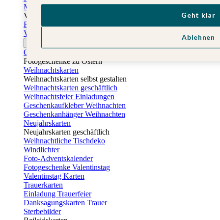
Muttertagskarten
Geht klar
Vatertag
Fotogeschenke Vatertag
Vatertagskarten
Ablehnen
Ostern
Osterkarten
Fotogeschenke zu Ostern
Weihnachtskarten
Weihnachtskarten selbst gestalten
Weihnachtskarten geschäftlich
Weihnachtsfeier Einladungen
Geschenkaufkleber Weihnachten
Geschenkanhänger Weihnachten
Neujahrskarten
Neujahrskarten geschäftlich
Weihnachtliche Tischdeko
Windlichter
Foto-Adventskalender
Fotogeschenke Valentinstag
Valentinstag Karten
Trauerkarten
Einladung Trauerfeier
Danksagungskarten Trauer
Sterbebilder