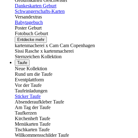
Geburtskarten Geschwister
Dankeskarten Geburt
Schwangerschafts-Karten
Versandextras
Babytagebuch
Poster Geburt
Fotobuch Geburt
Entdecke mehr
kartenmacherei x Cam Cam Copenhagen
Sissi Rasche x kartenmacherei
Sternzeichen Kollektion
Taufe
Neue Kollektion
Rund um die Taufe
Eventplattform
Vor der Taufe
Taufeinladungen
Sticker Taufe
Absenderaufkleber Taufe
Am Tag der Taufe
Taufkerzen
Kirchenheft Taufe
Menükarten Taufe
Tischkarten Taufe
Willkommensschilder Taufe