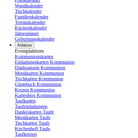
Fotokalender
Wandkalender
Tischkalender
Familienkalender
Terminkalender
Küchenkalender
Jahresplaner
Geburtstagskalender
Anlässe
Eventplattform
Kommunionskarten
Einladungskarten Kommunion
Danksagung Kommunion
Menükarten Kommunion
Tischkarten Kommunion
Gästebuch Kommunion
Kerzen Kommunion
Kartenbox Kommunion
Taufkarten
Taufeinladungen
Dankeskarten Taufe
Menükarten Taufe
Tischkarten Taufe
Kirchenheft Taufe
Taufkerzen