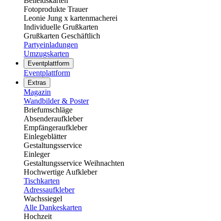
Beileidskarten
Fotoprodukte Trauer
Leonie Jung x kartenmacherei
Individuelle Grußkarten
Grußkarten Geschäftlich
Partyeinladungen
Umzugskarten
Eventplattform
Eventplattform
Extras
Magazin
Wandbilder & Poster
Briefumschläge
Absenderaufkleber
Empfängeraufkleber
Einlegeblätter
Gestaltungsservice
Einleger
Gestaltungsservice Weihnachten
Hochwertige Aufkleber
Tischkarten
Adressaufkleber
Wachssiegel
Alle Dankeskarten
Hochzeit