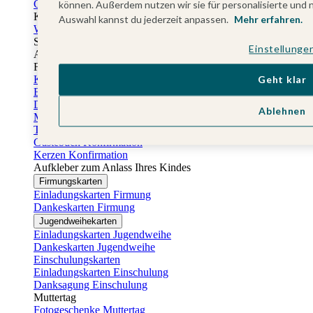
Gästebuch Taufe
können. Außerdem nutzen wir sie für personalisierte und 
Kartenbox Taufe
Auswahl kannst du jederzeit anpassen.
Mehr erfahren.
Willkommensschilder Taufe
Sticker Taufe
Einstellunge
Absenderaufkleber Taufe
Fotobuch Taufe
Konfirmationskarten
Geht klar
Einladungskarten Konfirmation
Danksagung Konfirmation
Ablehnen
Menükarten Konfirmation
Tischkarten Konfirmation
Gästebuch Konfirmation
Kerzen Konfirmation
Aufkleber zum Anlass Ihres Kindes
Firmungskarten
Einladungskarten Firmung
Dankeskarten Firmung
Jugendweihekarten
Einladungskarten Jugendweihe
Dankeskarten Jugendweihe
Einschulungskarten
Einladungskarten Einschulung
Danksagung Einschulung
Muttertag
Fotogeschenke Muttertag