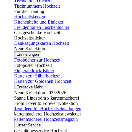
Tischkarten Hochzeit
Tischnummern Hochzeit
Für die Trauung
Hochzeitskerzen
Kirchenhefte und Einleger
Freudentränen-Taschentücher
Gastgeschenke Hochzeit
Hochzeitssticker
Danksagungskarten Hochzeit
Neue Kollektion
Erinnerungen
Fotobücher zur Hochzeit
Fotoposter Hochzeit
Fingerabdruck-Bilder
Karten zur Silberhochzeit
Karten zur Goldenen Hochzeit
Entdecke Mehr...
Neue Kollektion 2025/2026
Sanna Lindström x kartenmacherei
From Lover to Forever Kollektion
Textideen für Hochzeitseinladungen
kartenmacherei Hochzeitsnewsletter
kartenmacherei Hochzeitsmagazin
Unser Service
Gestaltungsservice Hochzeit