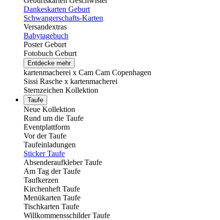
Geburtskarten Geschwister
Dankeskarten Geburt
Schwangerschafts-Karten
Versandextras
Babytagebuch
Poster Geburt
Fotobuch Geburt
Entdecke mehr
kartenmacherei x Cam Cam Copenhagen
Sissi Rasche x kartenmacherei
Sternzeichen Kollektion
Taufe
Neue Kollektion
Rund um die Taufe
Eventplattform
Vor der Taufe
Taufeinladungen
Sticker Taufe
Absenderaufkleber Taufe
Am Tag der Taufe
Taufkerzen
Kirchenheft Taufe
Menükarten Taufe
Tischkarten Taufe
Willkommensschilder Taufe