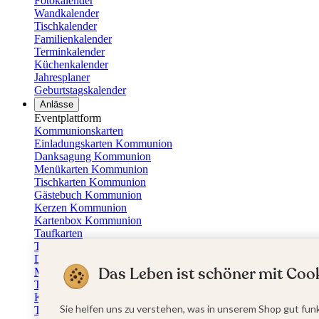
Fotokalender
Wandkalender
Tischkalender
Familienkalender
Terminkalender
Küchenkalender
Jahresplaner
Geburtstagskalender
Anlässe
Eventplattform
Kommunionskarten
Einladungskarten Kommunion
Danksagung Kommunion
Menükarten Kommunion
Tischkarten Kommunion
Gästebuch Kommunion
Kerzen Kommunion
Kartenbox Kommunion
Taufkarten
Taufeinladungen
Dankeskarten Taufe
Das Leben ist schöner mit Cook
Menükarten Taufe
Tischkarten Taufe
Kirchenheft Taufe
Sie helfen uns zu verstehen, was in unserem Shop gut funk
Taufkerzen