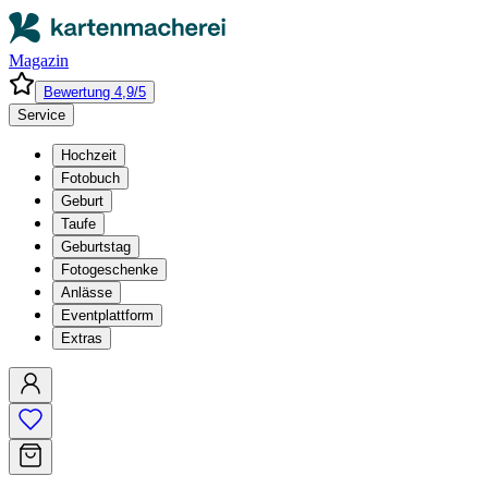
Magazin
Bewertung 4,9/5
Service
Hochzeit
Fotobuch
Geburt
Taufe
Geburtstag
Fotogeschenke
Anlässe
Eventplattform
Extras