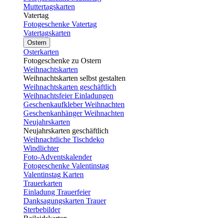
Muttertagskarten
Vatertag
Fotogeschenke Vatertag
Vatertagskarten
Ostern
Osterkarten
Fotogeschenke zu Ostern
Weihnachtskarten
Weihnachtskarten selbst gestalten
Weihnachtskarten geschäftlich
Weihnachtsfeier Einladungen
Geschenkaufkleber Weihnachten
Geschenkanhänger Weihnachten
Neujahrskarten
Neujahrskarten geschäftlich
Weihnachtliche Tischdeko
Windlichter
Foto-Adventskalender
Fotogeschenke Valentinstag
Valentinstag Karten
Trauerkarten
Einladung Trauerfeier
Danksagungskarten Trauer
Sterbebilder