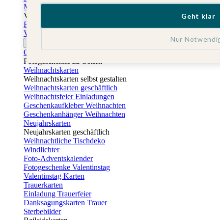
Muttertagskarten
Vatertag
Geht klar
Fotogeschenke Vatertag
Vatertagskarten
Nur Notwendi
Ostern
Osterkarten
Fotogeschenke zu Ostern
Weihnachtskarten
Weihnachtskarten selbst gestalten
Weihnachtskarten geschäftlich
Weihnachtsfeier Einladungen
Geschenkaufkleber Weihnachten
Geschenkanhänger Weihnachten
Neujahrskarten
Neujahrskarten geschäftlich
Weihnachtliche Tischdeko
Windlichter
Foto-Adventskalender
Fotogeschenke Valentinstag
Valentinstag Karten
Trauerkarten
Einladung Trauerfeier
Danksagungskarten Trauer
Sterbebilder