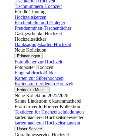
Tischkarten Hochzeit
Tischnummern Hochzeit
Für die Trauung
Hochzeitskerzen
Kirchenhefte und Einleger
Freudentränen-Taschentücher
Gastgeschenke Hochzeit
Hochzeitssticker
Danksagungskarten Hochzeit
Neue Kollektion
Erinnerungen
Fotobücher zur Hochzeit
Fotoposter Hochzeit
Fingerabdruck-Bilder
Karten zur Silberhochzeit
Karten zur Goldenen Hochzeit
Entdecke Mehr...
Neue Kollektion 2025/2026
Sanna Lindström x kartenmacherei
From Lover to Forever Kollektion
Textideen für Hochzeitseinladungen
kartenmacherei Hochzeitsnewsletter
kartenmacherei Hochzeitsmagazin
Unser Service
Gestaltungsservice Hochzeit