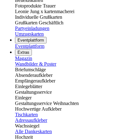
Beileidskarten
Fotoprodukte Trauer
Leonie Jung x kartenmacherei
Individuelle Grußkarten
Grußkarten Geschäftlich
Partyeinladungen
Umzugskarten
Eventplattform
Eventplattform
Extras
Magazin
Wandbilder & Poster
Briefumschläge
Absenderaufkleber
Empfängeraufkleber
Einlegeblätter
Gestaltungsservice
Einleger
Gestaltungsservice Weihnachten
Hochwertige Aufkleber
Tischkarten
Adressaufkleber
Wachssiegel
Alle Dankeskarten
Hochzeit