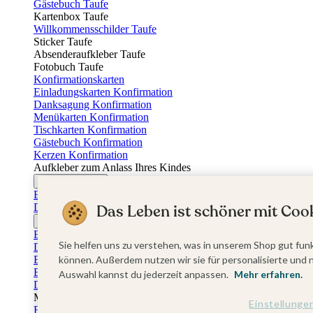
Gästebuch Taufe
Kartenbox Taufe
Willkommensschilder Taufe
Sticker Taufe
Absenderaufkleber Taufe
Fotobuch Taufe
Konfirmationskarten
Einladungskarten Konfirmation
Danksagung Konfirmation
Menükarten Konfirmation
Tischkarten Konfirmation
Gästebuch Konfirmation
Kerzen Konfirmation
Aufkleber zum Anlass Ihres Kindes
Firmungskarten
Einladungskarten Firmung
Das Leben ist schöner mit Cook
Dankeskarten Firmung
Jugendweihekarten
Einladungskarten Jugendweihe
Sie helfen uns zu verstehen, was in unserem Shop gut funk
Dankeskarten Jugendweihe
Einschulungskarten
können. Außerdem nutzen wir sie für personalisierte und 
Einladungskarten Einschulung
Auswahl kannst du jederzeit anpassen.
Mehr erfahren.
Danksagung Einschulung
Muttertag
Einstellunge
Fotogeschenke Muttertag