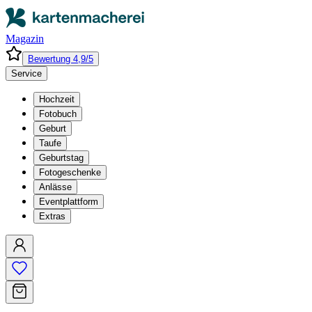
Magazin
Bewertung 4,9/5
Service
Hochzeit
Fotobuch
Geburt
Taufe
Geburtstag
Fotogeschenke
Anlässe
Eventplattform
Extras