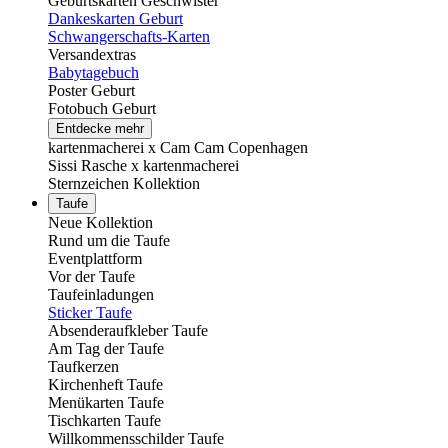
Geburtskarten Geschwister
Dankeskarten Geburt
Schwangerschafts-Karten
Versandextras
Babytagebuch
Poster Geburt
Fotobuch Geburt
Entdecke mehr
kartenmacherei x Cam Cam Copenhagen
Sissi Rasche x kartenmacherei
Sternzeichen Kollektion
Taufe
Neue Kollektion
Rund um die Taufe
Eventplattform
Vor der Taufe
Taufeinladungen
Sticker Taufe
Absenderaufkleber Taufe
Am Tag der Taufe
Taufkerzen
Kirchenheft Taufe
Menükarten Taufe
Tischkarten Taufe
Willkommensschilder Taufe