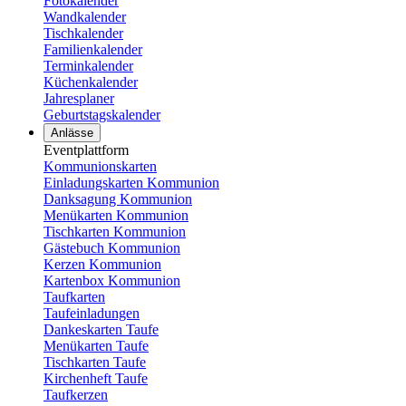
Fotokalender
Wandkalender
Tischkalender
Familienkalender
Terminkalender
Küchenkalender
Jahresplaner
Geburtstagskalender
Anlässe
Eventplattform
Kommunionskarten
Einladungskarten Kommunion
Danksagung Kommunion
Menükarten Kommunion
Tischkarten Kommunion
Gästebuch Kommunion
Kerzen Kommunion
Kartenbox Kommunion
Taufkarten
Taufeinladungen
Dankeskarten Taufe
Menükarten Taufe
Tischkarten Taufe
Kirchenheft Taufe
Taufkerzen