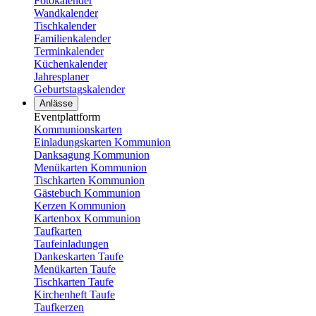
Fotokalender
Wandkalender
Tischkalender
Familienkalender
Terminkalender
Küchenkalender
Jahresplaner
Geburtstagskalender
Anlässe
Eventplattform
Kommunionskarten
Einladungskarten Kommunion
Danksagung Kommunion
Menükarten Kommunion
Tischkarten Kommunion
Gästebuch Kommunion
Kerzen Kommunion
Kartenbox Kommunion
Taufkarten
Taufeinladungen
Dankeskarten Taufe
Menükarten Taufe
Tischkarten Taufe
Kirchenheft Taufe
Taufkerzen