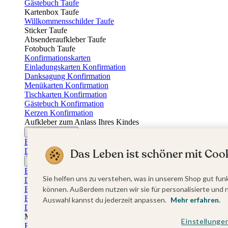
Gästebuch Taufe
Kartenbox Taufe
Willkommensschilder Taufe
Sticker Taufe
Absenderaufkleber Taufe
Fotobuch Taufe
Konfirmationskarten
Einladungskarten Konfirmation
Danksagung Konfirmation
Menükarten Konfirmation
Tischkarten Konfirmation
Gästebuch Konfirmation
Kerzen Konfirmation
Aufkleber zum Anlass Ihres Kindes
Firmungskarten
Einladungskarten Firmung
Dankeskarten Firmung
Das Leben ist schöner mit Cook
Jugendweihekarten
Einladungskarten Jugendweihe
Sie helfen uns zu verstehen, was in unserem Shop gut funk
Dankeskarten Jugendweihe
Einschulungskarten
können. Außerdem nutzen wir sie für personalisierte und 
Einladungskarten Einschulung
Auswahl kannst du jederzeit anpassen.
Mehr erfahren.
Danksagung Einschulung
Muttertag
Einstellunge
Fotogeschenke Muttertag