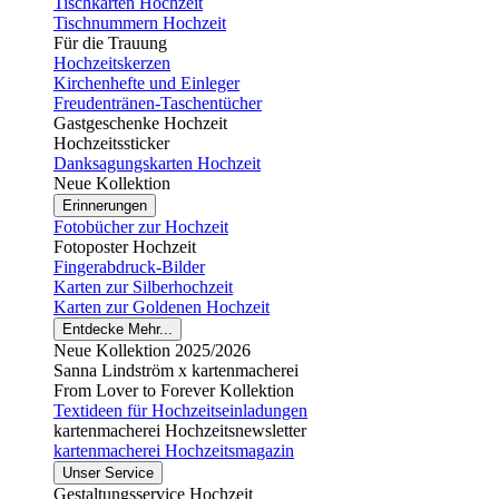
Tischkarten Hochzeit
Tischnummern Hochzeit
Für die Trauung
Hochzeitskerzen
Kirchenhefte und Einleger
Freudentränen-Taschentücher
Gastgeschenke Hochzeit
Hochzeitssticker
Danksagungskarten Hochzeit
Neue Kollektion
Erinnerungen
Fotobücher zur Hochzeit
Fotoposter Hochzeit
Fingerabdruck-Bilder
Karten zur Silberhochzeit
Karten zur Goldenen Hochzeit
Entdecke Mehr...
Neue Kollektion 2025/2026
Sanna Lindström x kartenmacherei
From Lover to Forever Kollektion
Textideen für Hochzeitseinladungen
kartenmacherei Hochzeitsnewsletter
kartenmacherei Hochzeitsmagazin
Unser Service
Gestaltungsservice Hochzeit