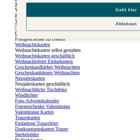
Muttertagskarten
Geht klar
Vatertag
Fotogeschenke Vatertag
Vatertagskarten
Ablehnen
Ostern
Osterkarten
Fotogeschenke zu Ostern
Weihnachtskarten
Weihnachtskarten selbst gestalten
Weihnachtskarten geschäftlich
Weihnachtsfeier Einladungen
Geschenkaufkleber Weihnachten
Geschenkanhänger Weihnachten
Neujahrskarten
Neujahrskarten geschäftlich
Weihnachtliche Tischdeko
Windlichter
Foto-Adventskalender
Fotogeschenke Valentinstag
Valentinstag Karten
Trauerkarten
Einladung Trauerfeier
Danksagungskarten Trauer
Sterbebilder