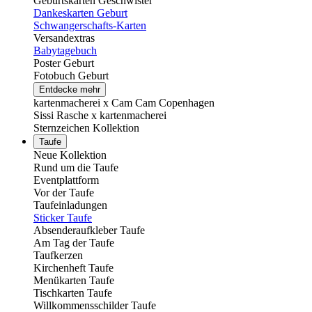
Geburtskarten Geschwister
Dankeskarten Geburt
Schwangerschafts-Karten
Versandextras
Babytagebuch
Poster Geburt
Fotobuch Geburt
Entdecke mehr
kartenmacherei x Cam Cam Copenhagen
Sissi Rasche x kartenmacherei
Sternzeichen Kollektion
Taufe
Neue Kollektion
Rund um die Taufe
Eventplattform
Vor der Taufe
Taufeinladungen
Sticker Taufe
Absenderaufkleber Taufe
Am Tag der Taufe
Taufkerzen
Kirchenheft Taufe
Menükarten Taufe
Tischkarten Taufe
Willkommensschilder Taufe