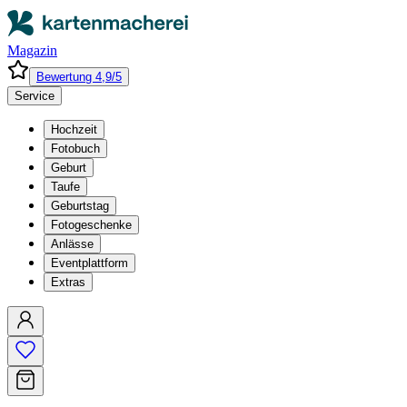
Magazin
Bewertung 4,9/5
Service
Hochzeit
Fotobuch
Geburt
Taufe
Geburtstag
Fotogeschenke
Anlässe
Eventplattform
Extras