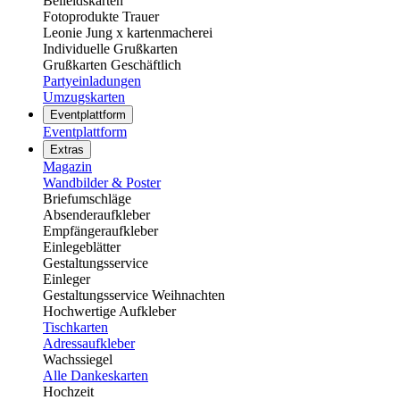
Beileidskarten
Fotoprodukte Trauer
Leonie Jung x kartenmacherei
Individuelle Grußkarten
Grußkarten Geschäftlich
Partyeinladungen
Umzugskarten
Eventplattform
Eventplattform
Extras
Magazin
Wandbilder & Poster
Briefumschläge
Absenderaufkleber
Empfängeraufkleber
Einlegeblätter
Gestaltungsservice
Einleger
Gestaltungsservice Weihnachten
Hochwertige Aufkleber
Tischkarten
Adressaufkleber
Wachssiegel
Alle Dankeskarten
Hochzeit