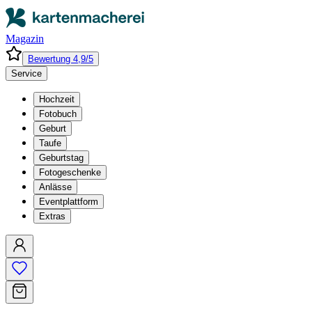
Magazin
Bewertung 4,9/5
Service
Hochzeit
Fotobuch
Geburt
Taufe
Geburtstag
Fotogeschenke
Anlässe
Eventplattform
Extras