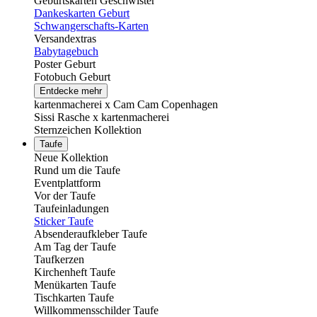
Geburtskarten Geschwister
Dankeskarten Geburt
Schwangerschafts-Karten
Versandextras
Babytagebuch
Poster Geburt
Fotobuch Geburt
Entdecke mehr
kartenmacherei x Cam Cam Copenhagen
Sissi Rasche x kartenmacherei
Sternzeichen Kollektion
Taufe
Neue Kollektion
Rund um die Taufe
Eventplattform
Vor der Taufe
Taufeinladungen
Sticker Taufe
Absenderaufkleber Taufe
Am Tag der Taufe
Taufkerzen
Kirchenheft Taufe
Menükarten Taufe
Tischkarten Taufe
Willkommensschilder Taufe