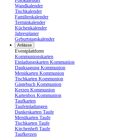
Fotokalender
Wandkalender
Tischkalender
Familienkalender
Terminkalender
Küchenkalender
Jahresplaner
Geburtstagskalender
Anlässe
Eventplattform
Kommunionskarten
Einladungskarten Kommunion
Danksagung Kommunion
Menükarten Kommunion
Tischkarten Kommunion
Gästebuch Kommunion
Kerzen Kommunion
Kartenbox Kommunion
Taufkarten
Taufeinladungen
Dankeskarten Taufe
Menükarten Taufe
Tischkarten Taufe
Kirchenheft Taufe
Taufkerzen