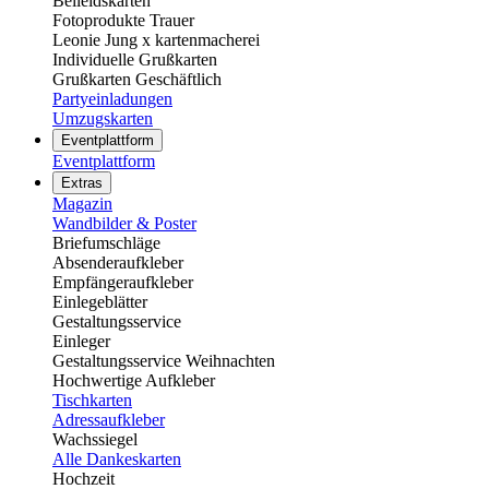
Beileidskarten
Fotoprodukte Trauer
Leonie Jung x kartenmacherei
Individuelle Grußkarten
Grußkarten Geschäftlich
Partyeinladungen
Umzugskarten
Eventplattform
Eventplattform
Extras
Magazin
Wandbilder & Poster
Briefumschläge
Absenderaufkleber
Empfängeraufkleber
Einlegeblätter
Gestaltungsservice
Einleger
Gestaltungsservice Weihnachten
Hochwertige Aufkleber
Tischkarten
Adressaufkleber
Wachssiegel
Alle Dankeskarten
Hochzeit