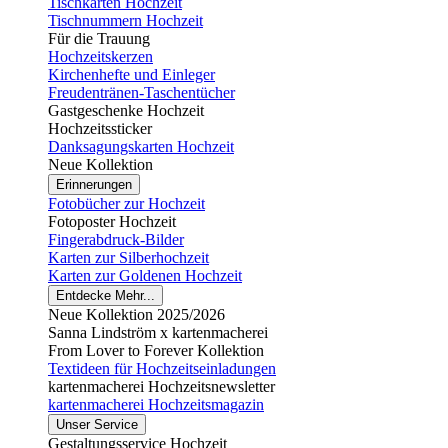
Tischkarten Hochzeit
Tischnummern Hochzeit
Für die Trauung
Hochzeitskerzen
Kirchenhefte und Einleger
Freudentränen-Taschentücher
Gastgeschenke Hochzeit
Hochzeitssticker
Danksagungskarten Hochzeit
Neue Kollektion
Erinnerungen
Fotobücher zur Hochzeit
Fotoposter Hochzeit
Fingerabdruck-Bilder
Karten zur Silberhochzeit
Karten zur Goldenen Hochzeit
Entdecke Mehr...
Neue Kollektion 2025/2026
Sanna Lindström x kartenmacherei
From Lover to Forever Kollektion
Textideen für Hochzeitseinladungen
kartenmacherei Hochzeitsnewsletter
kartenmacherei Hochzeitsmagazin
Unser Service
Gestaltungsservice Hochzeit