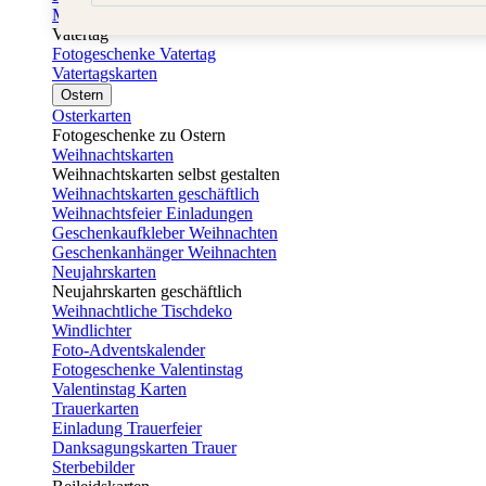
Muttertagskarten
Vatertag
Fotogeschenke Vatertag
Vatertagskarten
Ostern
Osterkarten
Fotogeschenke zu Ostern
Weihnachtskarten
Weihnachtskarten selbst gestalten
Weihnachtskarten geschäftlich
Weihnachtsfeier Einladungen
Geschenkaufkleber Weihnachten
Geschenkanhänger Weihnachten
Neujahrskarten
Neujahrskarten geschäftlich
Weihnachtliche Tischdeko
Windlichter
Foto-Adventskalender
Fotogeschenke Valentinstag
Valentinstag Karten
Trauerkarten
Einladung Trauerfeier
Danksagungskarten Trauer
Sterbebilder