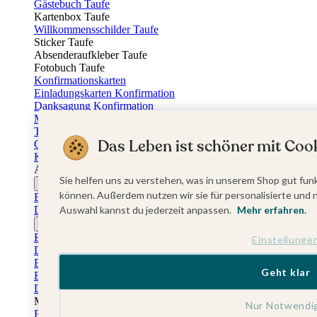
Gästebuch Taufe
Kartenbox Taufe
Willkommensschilder Taufe
Sticker Taufe
Absenderaufkleber Taufe
Fotobuch Taufe
Konfirmationskarten
Einladungskarten Konfirmation
Danksagung Konfirmation
Menükarten Konfirmation
Tischkarten Konfirmation
Das Leben ist schöner mit Cook
Gästebuch Konfirmation
Kerzen Konfirmation
Aufkleber zum Anlass Ihres Kindes
Sie helfen uns zu verstehen, was in unserem Shop gut funk
Firmungskarten
können. Außerdem nutzen wir sie für personalisierte und 
Einladungskarten Firmung
Dankeskarten Firmung
Auswahl kannst du jederzeit anpassen.
Mehr erfahren.
Jugendweihekarten
Einladungskarten Jugendweihe
Einstellunge
Dankeskarten Jugendweihe
Einschulungskarten
Geht klar
Einladungskarten Einschulung
Danksagung Einschulung
Muttertag
Nur Notwendi
Fotogeschenke Muttertag