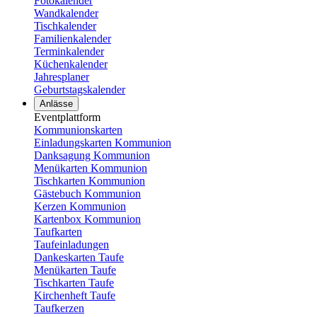
Fotokalender
Wandkalender
Tischkalender
Familienkalender
Terminkalender
Küchenkalender
Jahresplaner
Geburtstagskalender
Anlässe
Eventplattform
Kommunionskarten
Einladungskarten Kommunion
Danksagung Kommunion
Menükarten Kommunion
Tischkarten Kommunion
Gästebuch Kommunion
Kerzen Kommunion
Kartenbox Kommunion
Taufkarten
Taufeinladungen
Dankeskarten Taufe
Menükarten Taufe
Tischkarten Taufe
Kirchenheft Taufe
Taufkerzen