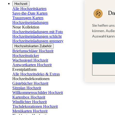
Hochzeit
Alle Hochzeitskarten
Da
Save-the-Date Karten
Trauzeugen Karten
Hochzeitseinladungen
Sie helfen uns
Neue Kollektion
können. Außer
Hochzeitseinladungen mit Foto
Auswahl kanns
Hochzeitseinladungen schlicht
Hochzeitseinladungen greenery
Hochzeitskarten Zubehör
Briefumschläge Hochzeit
Hochzeitssticker
Wachssiegel Hochzeit
Antwortkarten Hochzeit
Eventplattform
Alle Hochzeitsdeko & Extras
Hochzeitsdekorationen
Gästebücher Hochzeit
Sitzplan Hochzeit
Willkommensschilder Hochzeit
Kartenbox Hochzeit
Windlichter Hochzeit
Tischdekorationen Hochzeit
Menükarten Hochzeit