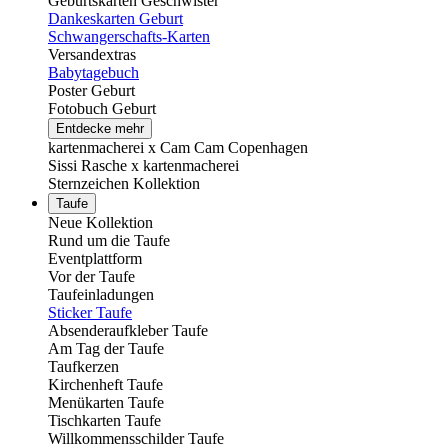
Geburtskarten Geschwister
Dankeskarten Geburt
Schwangerschafts-Karten
Versandextras
Babytagebuch
Poster Geburt
Fotobuch Geburt
Entdecke mehr
kartenmacherei x Cam Cam Copenhagen
Sissi Rasche x kartenmacherei
Sternzeichen Kollektion
Taufe
Neue Kollektion
Rund um die Taufe
Eventplattform
Vor der Taufe
Taufeinladungen
Sticker Taufe
Absenderaufkleber Taufe
Am Tag der Taufe
Taufkerzen
Kirchenheft Taufe
Menükarten Taufe
Tischkarten Taufe
Willkommensschilder Taufe