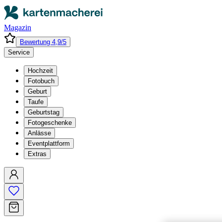
Magazin
Bewertung 4,9/5
Service
Hochzeit
Fotobuch
Geburt
Taufe
Geburtstag
Fotogeschenke
Anlässe
Eventplattform
Extras