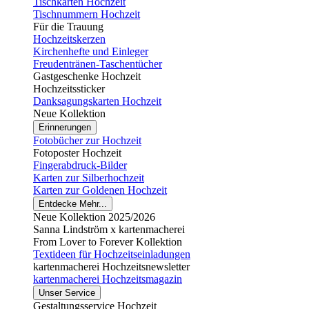
Tischkarten Hochzeit
Tischnummern Hochzeit
Für die Trauung
Hochzeitskerzen
Kirchenhefte und Einleger
Freudentränen-Taschentücher
Gastgeschenke Hochzeit
Hochzeitssticker
Danksagungskarten Hochzeit
Neue Kollektion
Erinnerungen
Fotobücher zur Hochzeit
Fotoposter Hochzeit
Fingerabdruck-Bilder
Karten zur Silberhochzeit
Karten zur Goldenen Hochzeit
Entdecke Mehr...
Neue Kollektion 2025/2026
Sanna Lindström x kartenmacherei
From Lover to Forever Kollektion
Textideen für Hochzeitseinladungen
kartenmacherei Hochzeitsnewsletter
kartenmacherei Hochzeitsmagazin
Unser Service
Gestaltungsservice Hochzeit