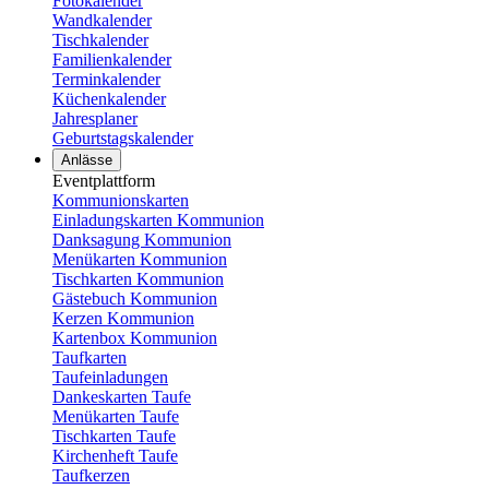
Fotokalender
Wandkalender
Tischkalender
Familienkalender
Terminkalender
Küchenkalender
Jahresplaner
Geburtstagskalender
Anlässe
Eventplattform
Kommunionskarten
Einladungskarten Kommunion
Danksagung Kommunion
Menükarten Kommunion
Tischkarten Kommunion
Gästebuch Kommunion
Kerzen Kommunion
Kartenbox Kommunion
Taufkarten
Taufeinladungen
Dankeskarten Taufe
Menükarten Taufe
Tischkarten Taufe
Kirchenheft Taufe
Taufkerzen