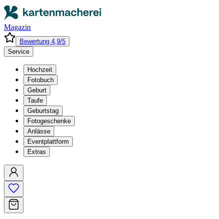
Magazin
Bewertung 4,9/5
Service
Hochzeit
Fotobuch
Geburt
Taufe
Geburtstag
Fotogeschenke
Anlässe
Eventplattform
Extras