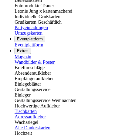
Beileidskarten
Fotoprodukte Trauer
Leonie Jung x kartenmacherei
Individuelle Grußkarten
Grußkarten Geschäftlich
Partyeinladungen
Umzugskarten
Eventplattform
Eventplattform
Extras
Magazin
Wandbilder & Poster
Briefumschläge
Absenderaufkleber
Empfängeraufkleber
Einlegeblätter
Gestaltungsservice
Einleger
Gestaltungsservice Weihnachten
Hochwertige Aufkleber
Tischkarten
Adressaufkleber
Wachssiegel
Alle Dankeskarten
Hochzeit