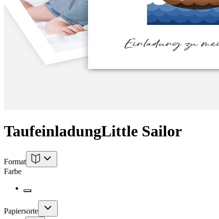
Taufeinladung
Little Sailor
Format
Farbe
Papiersorte