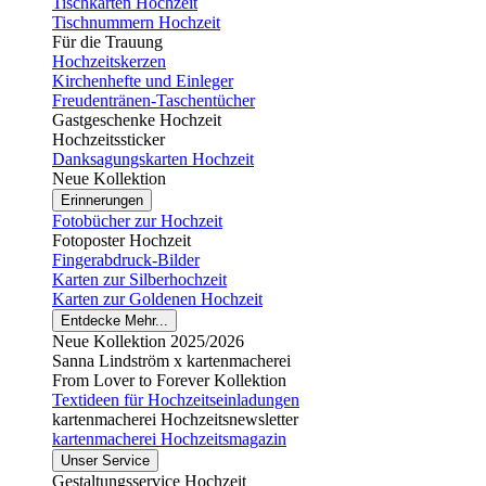
Tischkarten Hochzeit
Tischnummern Hochzeit
Für die Trauung
Hochzeitskerzen
Kirchenhefte und Einleger
Freudentränen-Taschentücher
Gastgeschenke Hochzeit
Hochzeitssticker
Danksagungskarten Hochzeit
Neue Kollektion
Erinnerungen
Fotobücher zur Hochzeit
Fotoposter Hochzeit
Fingerabdruck-Bilder
Karten zur Silberhochzeit
Karten zur Goldenen Hochzeit
Entdecke Mehr...
Neue Kollektion 2025/2026
Sanna Lindström x kartenmacherei
From Lover to Forever Kollektion
Textideen für Hochzeitseinladungen
kartenmacherei Hochzeitsnewsletter
kartenmacherei Hochzeitsmagazin
Unser Service
Gestaltungsservice Hochzeit