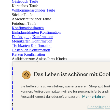
Gästebuch Taufe
Kartenbox Taufe
Willkommensschilder Taufe
Sticker Taufe
Absenderaufkleber Taufe
Fotobuch Taufe
Konfirmationskarten
Einladungskarten Konfirmation
Danksagung Konfirmation
Menükarten Konfirmation
Tischkarten Konfirmation
Gästebuch Konfirmation
Kerzen Konfirmation
Aufkleber zum Anlass Ihres Kindes
Firmungskarten
Einladungskarten Firmung
Das Leben ist schöner mit Cook
Dankeskarten Firmung
Jugendweihekarten
Einladungskarten Jugendweihe
Sie helfen uns zu verstehen, was in unserem Shop gut funk
Dankeskarten Jugendweihe
Einschulungskarten
können. Außerdem nutzen wir sie für personalisierte und 
Einladungskarten Einschulung
Auswahl kannst du jederzeit anpassen.
Mehr erfahren.
Danksagung Einschulung
Muttertag
Einstellunge
Fotogeschenke Muttertag