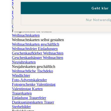
Muttertagskarten
Vatertag
Geht klar
Fotogeschenke Vatertag
Vatertagskarten
Nur Notwendi
Ostern
Osterkarten
Fotogeschenke zu Ostern
Weihnachtskarten
Weihnachtskarten selbst gestalten
Weihnachtskarten geschäftlich
Weihnachtsfeier Einladungen
Geschenkaufkleber Weihnachten
Geschenkanhänger Weihnachten
Neujahrskarten
Neujahrskarten geschäftlich
Weihnachtliche Tischdeko
Windlichter
Foto-Adventskalender
Fotogeschenke Valentinstag
Valentinstag Karten
Trauerkarten
Einladung Trauerfeier
Danksagungskarten Trauer
Sterbebilder