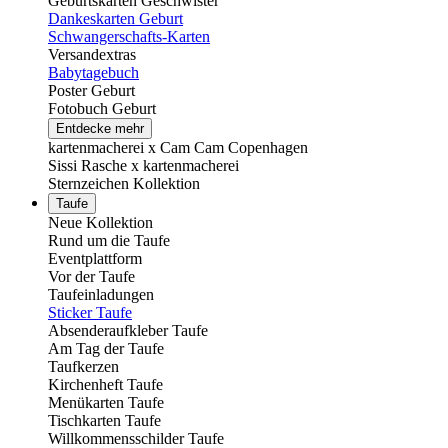
Geburtskarten Geschwister
Dankeskarten Geburt
Schwangerschafts-Karten
Versandextras
Babytagebuch
Poster Geburt
Fotobuch Geburt
Entdecke mehr
kartenmacherei x Cam Cam Copenhagen
Sissi Rasche x kartenmacherei
Sternzeichen Kollektion
Taufe
Neue Kollektion
Rund um die Taufe
Eventplattform
Vor der Taufe
Taufeinladungen
Sticker Taufe
Absenderaufkleber Taufe
Am Tag der Taufe
Taufkerzen
Kirchenheft Taufe
Menükarten Taufe
Tischkarten Taufe
Willkommensschilder Taufe