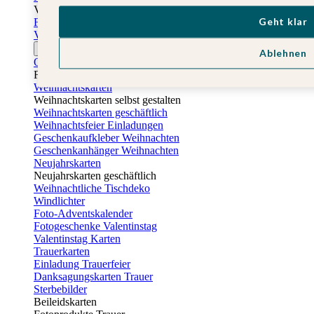
Vatertag
Geht klar
Fotogeschenke Vatertag
Vatertagskarten
Ostern
Ablehnen
Osterkarten
Fotogeschenke zu Ostern
Weihnachtskarten
Weihnachtskarten selbst gestalten
Weihnachtskarten geschäftlich
Weihnachtsfeier Einladungen
Geschenkaufkleber Weihnachten
Geschenkanhänger Weihnachten
Neujahrskarten
Neujahrskarten geschäftlich
Weihnachtliche Tischdeko
Windlichter
Foto-Adventskalender
Fotogeschenke Valentinstag
Valentinstag Karten
Trauerkarten
Einladung Trauerfeier
Danksagungskarten Trauer
Sterbebilder
Beileidskarten