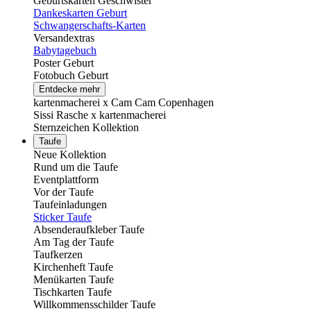
Geburtskarten Geschwister
Dankeskarten Geburt
Schwangerschafts-Karten
Versandextras
Babytagebuch
Poster Geburt
Fotobuch Geburt
Entdecke mehr
kartenmacherei x Cam Cam Copenhagen
Sissi Rasche x kartenmacherei
Sternzeichen Kollektion
Taufe
Neue Kollektion
Rund um die Taufe
Eventplattform
Vor der Taufe
Taufeinladungen
Sticker Taufe
Absenderaufkleber Taufe
Am Tag der Taufe
Taufkerzen
Kirchenheft Taufe
Menükarten Taufe
Tischkarten Taufe
Willkommensschilder Taufe