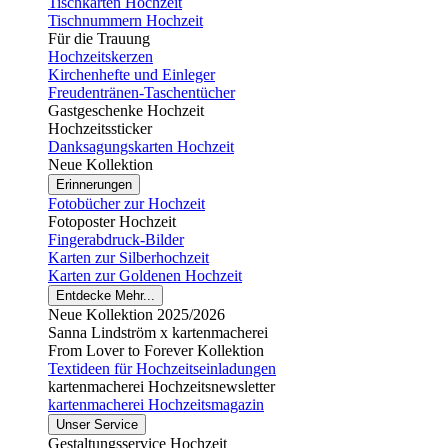
Tischkarten Hochzeit
Tischnummern Hochzeit
Für die Trauung
Hochzeitskerzen
Kirchenhefte und Einleger
Freudentränen-Taschentücher
Gastgeschenke Hochzeit
Hochzeitssticker
Danksagungskarten Hochzeit
Neue Kollektion
Erinnerungen
Fotobücher zur Hochzeit
Fotoposter Hochzeit
Fingerabdruck-Bilder
Karten zur Silberhochzeit
Karten zur Goldenen Hochzeit
Entdecke Mehr...
Neue Kollektion 2025/2026
Sanna Lindström x kartenmacherei
From Lover to Forever Kollektion
Textideen für Hochzeitseinladungen
kartenmacherei Hochzeitsnewsletter
kartenmacherei Hochzeitsmagazin
Unser Service
Gestaltungsservice Hochzeit