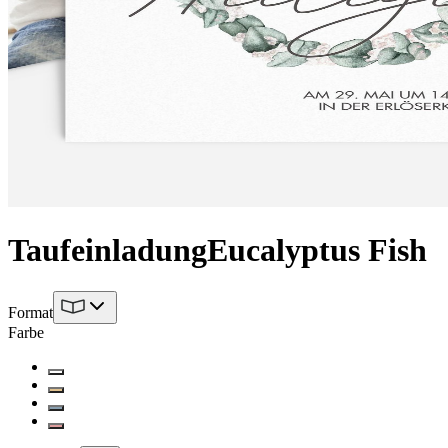
Taufeinladung
Eucalyptus Fish
Format
Farbe