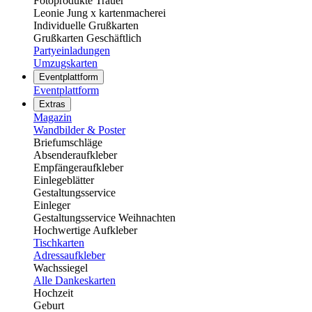
Fotoprodukte Trauer
Leonie Jung x kartenmacherei
Individuelle Grußkarten
Grußkarten Geschäftlich
Partyeinladungen
Umzugskarten
Eventplattform
Eventplattform
Extras
Magazin
Wandbilder & Poster
Briefumschläge
Absenderaufkleber
Empfängeraufkleber
Einlegeblätter
Gestaltungsservice
Einleger
Gestaltungsservice Weihnachten
Hochwertige Aufkleber
Tischkarten
Adressaufkleber
Wachssiegel
Alle Dankeskarten
Hochzeit
Geburt