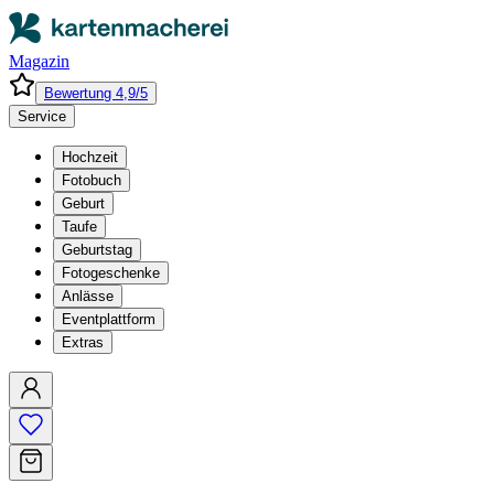
Magazin
Bewertung 4,9/5
Service
Hochzeit
Fotobuch
Geburt
Taufe
Geburtstag
Fotogeschenke
Anlässe
Eventplattform
Extras