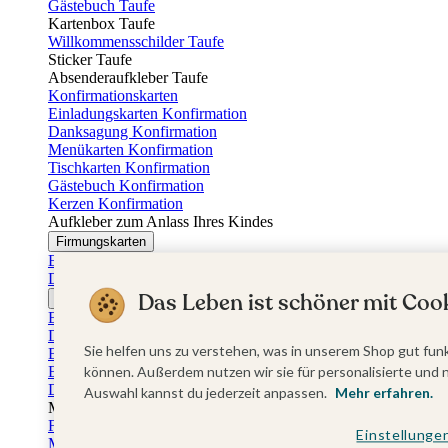
Gästebuch Taufe
Kartenbox Taufe
Willkommensschilder Taufe
Sticker Taufe
Absenderaufkleber Taufe
Konfirmationskarten
Einladungskarten Konfirmation
Danksagung Konfirmation
Menükarten Konfirmation
Tischkarten Konfirmation
Gästebuch Konfirmation
Kerzen Konfirmation
Aufkleber zum Anlass Ihres Kindes
Firmungskarten
Einladungskarten Firmung
Dankeskarten Firmung
Das Leben ist schöner mit Cook
Jugendweihekarten
Einladungskarten Jugendweihe
Dankeskarten Jugendweihe
Sie helfen uns zu verstehen, was in unserem Shop gut funk
Einschulungskarten
Einladungskarten Einschulung
können. Außerdem nutzen wir sie für personalisierte und 
Danksagung Einschulung
Auswahl kannst du jederzeit anpassen.
Mehr erfahren.
Muttertag
Fotogeschenke Muttertag
Einstellunge
Muttertagskarten