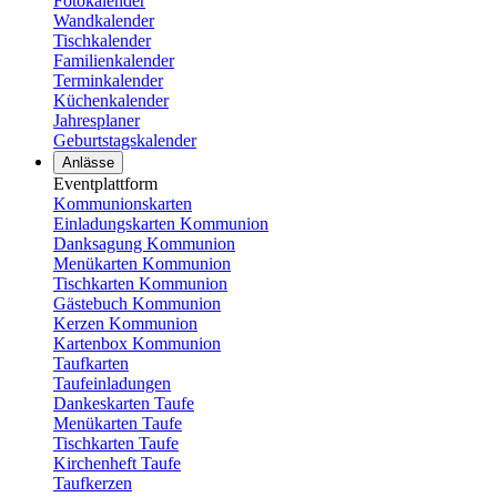
Fotokalender
Wandkalender
Tischkalender
Familienkalender
Terminkalender
Küchenkalender
Jahresplaner
Geburtstagskalender
Anlässe
Eventplattform
Kommunionskarten
Einladungskarten Kommunion
Danksagung Kommunion
Menükarten Kommunion
Tischkarten Kommunion
Gästebuch Kommunion
Kerzen Kommunion
Kartenbox Kommunion
Taufkarten
Taufeinladungen
Dankeskarten Taufe
Menükarten Taufe
Tischkarten Taufe
Kirchenheft Taufe
Taufkerzen