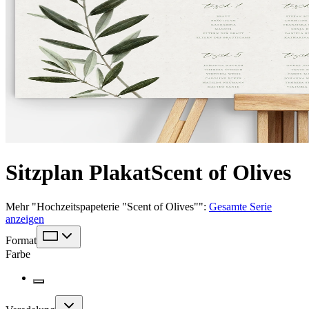
Sitzplan Plakat
Scent of Olives
Mehr
"
Hochzeitspapeterie "Scent of Olives"
":
Gesamte Serie
anzeigen
Format
Farbe