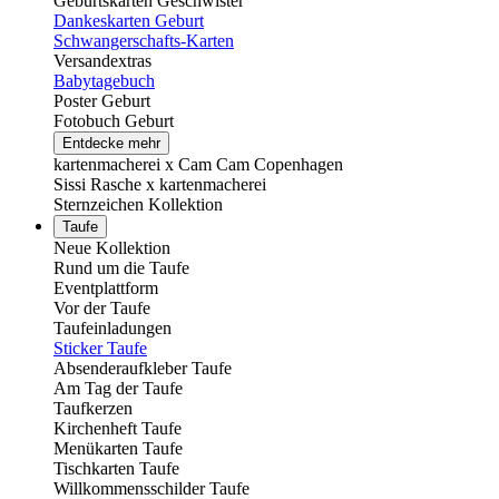
Geburtskarten Geschwister
Dankeskarten Geburt
Schwangerschafts-Karten
Versandextras
Babytagebuch
Poster Geburt
Fotobuch Geburt
Entdecke mehr
kartenmacherei x Cam Cam Copenhagen
Sissi Rasche x kartenmacherei
Sternzeichen Kollektion
Taufe
Neue Kollektion
Rund um die Taufe
Eventplattform
Vor der Taufe
Taufeinladungen
Sticker Taufe
Absenderaufkleber Taufe
Am Tag der Taufe
Taufkerzen
Kirchenheft Taufe
Menükarten Taufe
Tischkarten Taufe
Willkommensschilder Taufe