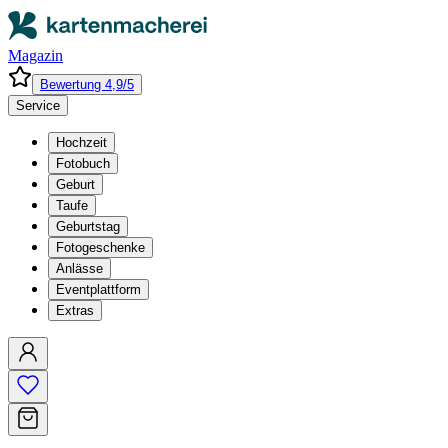
Magazin
Bewertung 4,9/5
Service
Hochzeit
Fotobuch
Geburt
Taufe
Geburtstag
Fotogeschenke
Anlässe
Eventplattform
Extras