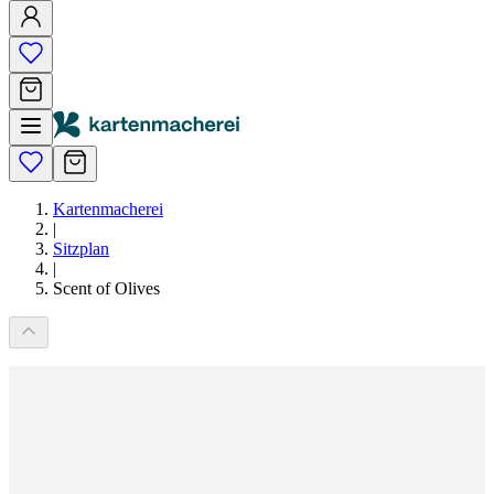
Kartenmacherei
|
Sitzplan
|
Scent of Olives