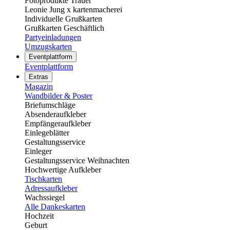
Fotoprodukte Trauer
Leonie Jung x kartenmacherei
Individuelle Grußkarten
Grußkarten Geschäftlich
Partyeinladungen
Umzugskarten
Eventplattform
Eventplattform
Extras
Magazin
Wandbilder & Poster
Briefumschläge
Absenderaufkleber
Empfängeraufkleber
Einlegeblätter
Gestaltungsservice
Einleger
Gestaltungsservice Weihnachten
Hochwertige Aufkleber
Tischkarten
Adressaufkleber
Wachssiegel
Alle Dankeskarten
Hochzeit
Geburt