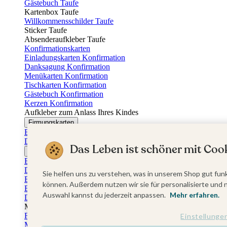
Gästebuch Taufe
Kartenbox Taufe
Willkommensschilder Taufe
Sticker Taufe
Absenderaufkleber Taufe
Konfirmationskarten
Einladungskarten Konfirmation
Danksagung Konfirmation
Menükarten Konfirmation
Tischkarten Konfirmation
Gästebuch Konfirmation
Kerzen Konfirmation
Aufkleber zum Anlass Ihres Kindes
Firmungskarten
Einladungskarten Firmung
Dankeskarten Firmung
Das Leben ist schöner mit Cook
Jugendweihekarten
Einladungskarten Jugendweihe
Dankeskarten Jugendweihe
Sie helfen uns zu verstehen, was in unserem Shop gut funk
Einschulungskarten
können. Außerdem nutzen wir sie für personalisierte und 
Einladungskarten Einschulung
Auswahl kannst du jederzeit anpassen.
Mehr erfahren.
Danksagung Einschulung
Muttertag
Fotogeschenke Muttertag
Einstellunge
Muttertagskarten