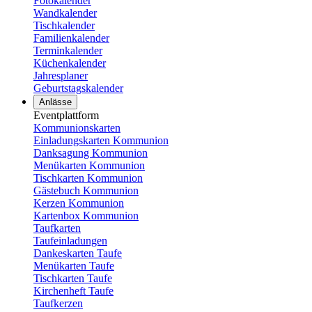
Fotokalender
Wandkalender
Tischkalender
Familienkalender
Terminkalender
Küchenkalender
Jahresplaner
Geburtstagskalender
Anlässe
Eventplattform
Kommunionskarten
Einladungskarten Kommunion
Danksagung Kommunion
Menükarten Kommunion
Tischkarten Kommunion
Gästebuch Kommunion
Kerzen Kommunion
Kartenbox Kommunion
Taufkarten
Taufeinladungen
Dankeskarten Taufe
Menükarten Taufe
Tischkarten Taufe
Kirchenheft Taufe
Taufkerzen