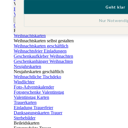
Vatertag
Geht klar
Fotogeschenke Vatertag
Vatertagskarten
Ostern
Nur Notwendi
Osterkarten
Fotogeschenke zu Ostern
Weihnachtskarten
Weihnachtskarten selbst gestalten
Weihnachtskarten geschäftlich
Weihnachtsfeier Einladungen
Geschenkaufkleber Weihnachten
Geschenkanhänger Weihnachten
Neujahrskarten
Neujahrskarten geschäftlich
Weihnachtliche Tischdeko
Windlichter
Foto-Adventskalender
Fotogeschenke Valentinstag
Valentinstag Karten
Trauerkarten
Einladung Trauerfeier
Danksagungskarten Trauer
Sterbebilder
Beileidskarten