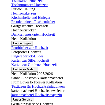
Tischkarten Hochzeit
Tischnummern Hochzeit
Für die Trauung
Hochzeitskerzen
Kirchenhefte und Einleger
Freudentränen-Taschentücher
Gastgeschenke Hochzeit
Hochzeitssticker
Danksagungskarten Hochzeit
Neue Kollektion
Erinnerungen
Fotobücher zur Hochzeit
Fotoposter Hochzeit
Fingerabdruck-Bilder
Karten zur Silberhochzeit
Karten zur Goldenen Hochzeit
Entdecke Mehr...
Neue Kollektion 2025/2026
Sanna Lindström x kartenmacherei
From Lover to Forever Kollektion
Textideen für Hochzeitseinladungen
kartenmacherei Hochzeitsnewsletter
kartenmacherei Hochzeitsmagazin
Unser Service
Gestaltungsservice Hochzeit