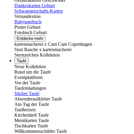
Geburtskarten Geschwister
Dankeskarten Geburt
Schwangerschafts-Karten
Versandextras
Babytagebuch
Poster Geburt
Fotobuch Geburt
Entdecke mehr
kartenmacherei x Cam Cam Copenhagen
Sissi Rasche x kartenmacherei
Sternzeichen Kollektion
Taufe
Neue Kollektion
Rund um die Taufe
Eventplattform
Vor der Taufe
Taufeinladungen
Sticker Taufe
Absenderaufkleber Taufe
Am Tag der Taufe
Taufkerzen
Kirchenheft Taufe
Menükarten Taufe
Tischkarten Taufe
Willkommensschilder Taufe