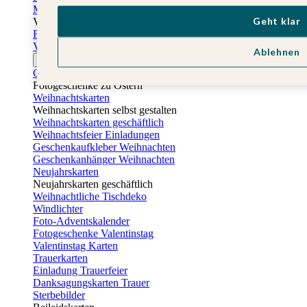
Muttertagskarten
Geht klar
Vatertag
Fotogeschenke Vatertag
Vatertagskarten
Ablehnen
Ostern
Osterkarten
Fotogeschenke zu Ostern
Weihnachtskarten
Weihnachtskarten selbst gestalten
Weihnachtskarten geschäftlich
Weihnachtsfeier Einladungen
Geschenkaufkleber Weihnachten
Geschenkanhänger Weihnachten
Neujahrskarten
Neujahrskarten geschäftlich
Weihnachtliche Tischdeko
Windlichter
Foto-Adventskalender
Fotogeschenke Valentinstag
Valentinstag Karten
Trauerkarten
Einladung Trauerfeier
Danksagungskarten Trauer
Sterbebilder