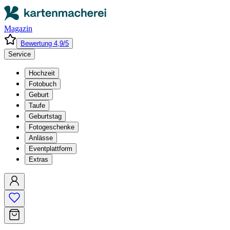
Magazin
Bewertung 4,9/5
Service
Hochzeit
Fotobuch
Geburt
Taufe
Geburtstag
Fotogeschenke
Anlässe
Eventplattform
Extras