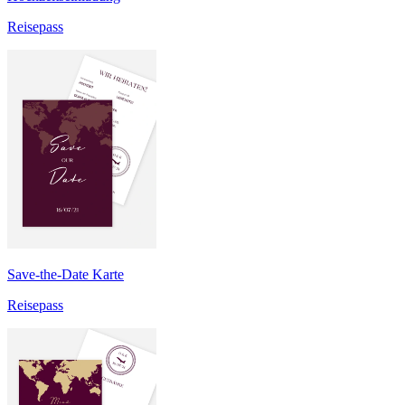
Reisepass
Save-the-Date Karte
Reisepass