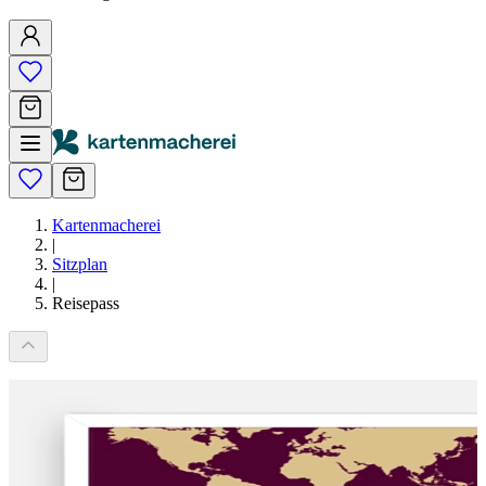
Kartenmacherei
|
Sitzplan
|
Reisepass