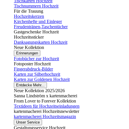
Tischkarten Hochzeit
Tischnummern Hochzeit
Für die Trauung
Hochzeitskerzen
Kirchenhefte und Einleger
Freudentränen-Taschentücher
Gastgeschenke Hochzeit
Hochzeitssticker
Danksagungskarten Hochzeit
Neue Kollektion
Erinnerungen
Fotobücher zur Hochzeit
Fotoposter Hochzeit
Fingerabdruck-Bilder
Karten zur Silberhochzeit
Karten zur Goldenen Hochzeit
Entdecke Mehr...
Neue Kollektion 2025/2026
Sanna Lindström x kartenmacherei
From Lover to Forever Kollektion
Textideen für Hochzeitseinladungen
kartenmacherei Hochzeitsnewsletter
kartenmacherei Hochzeitsmagazin
Unser Service
Gestaltungsservice Hochzeit