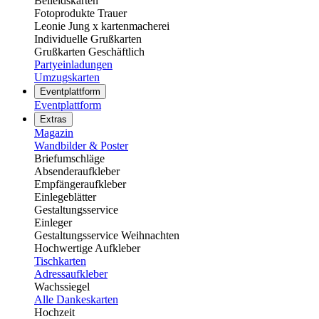
Beileidskarten
Fotoprodukte Trauer
Leonie Jung x kartenmacherei
Individuelle Grußkarten
Grußkarten Geschäftlich
Partyeinladungen
Umzugskarten
Eventplattform
Eventplattform
Extras
Magazin
Wandbilder & Poster
Briefumschläge
Absenderaufkleber
Empfängeraufkleber
Einlegeblätter
Gestaltungsservice
Einleger
Gestaltungsservice Weihnachten
Hochwertige Aufkleber
Tischkarten
Adressaufkleber
Wachssiegel
Alle Dankeskarten
Hochzeit