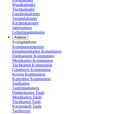
Fotokalender
Wandkalender
Tischkalender
Familienkalender
Terminkalender
Küchenkalender
Jahresplaner
Geburtstagskalender
Anlässe
Eventplattform
Kommunionskarten
Einladungskarten Kommunion
Danksagung Kommunion
Menükarten Kommunion
Tischkarten Kommunion
Gästebuch Kommunion
Kerzen Kommunion
Kartenbox Kommunion
Taufkarten
Taufeinladungen
Dankeskarten Taufe
Menükarten Taufe
Tischkarten Taufe
Kirchenheft Taufe
Taufkerzen