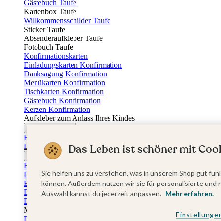
Gästebuch Taufe
Kartenbox Taufe
Willkommensschilder Taufe
Sticker Taufe
Absenderaufkleber Taufe
Fotobuch Taufe
Konfirmationskarten
Einladungskarten Konfirmation
Danksagung Konfirmation
Menükarten Konfirmation
Tischkarten Konfirmation
Gästebuch Konfirmation
Kerzen Konfirmation
Aufkleber zum Anlass Ihres Kindes
Firmungskarten
Einladungskarten Firmung
Dankeskarten Firmung
Das Leben ist schöner mit Cook
Jugendweihekarten
Einladungskarten Jugendweihe
Sie helfen uns zu verstehen, was in unserem Shop gut funk
Dankeskarten Jugendweihe
Einschulungskarten
können. Außerdem nutzen wir sie für personalisierte und 
Einladungskarten Einschulung
Auswahl kannst du jederzeit anpassen.
Mehr erfahren.
Danksagung Einschulung
Muttertag
Einstellunge
Fotogeschenke Muttertag