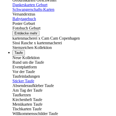
Geburtskarten Geschwister
Dankeskarten Geburt
Schwangerschafts-Karten
Versandextras
Babytagebuch
Poster Geburt
Fotobuch Geburt
Entdecke mehr
kartenmacherei x Cam Cam Copenhagen
Sissi Rasche x kartenmacherei
Sternzeichen Kollektion
Taufe
Neue Kollektion
Rund um die Taufe
Eventplattform
Vor der Taufe
Taufeinladungen
Sticker Taufe
Absenderaufkleber Taufe
Am Tag der Taufe
Taufkerzen
Kirchenheft Taufe
Menükarten Taufe
Tischkarten Taufe
Willkommensschilder Taufe