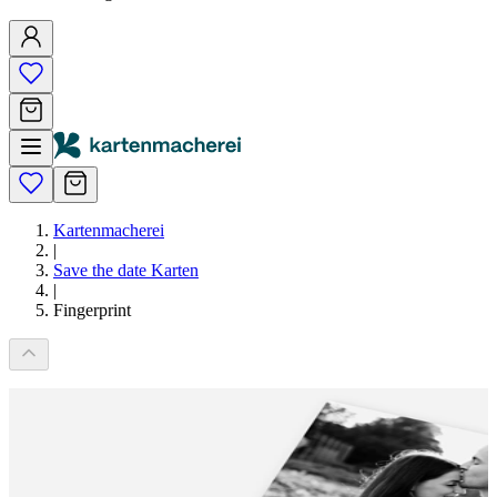
Kartenmacherei
|
Save the date Karten
|
Fingerprint