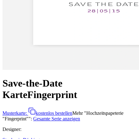
Save-the-Date
Karte
Fingerprint
Musterkarte:
kostenlos bestellen
Mehr
"
Hochzeitspapeterie
"Fingerprint"
":
Gesamte Serie anzeigen
Designer
: