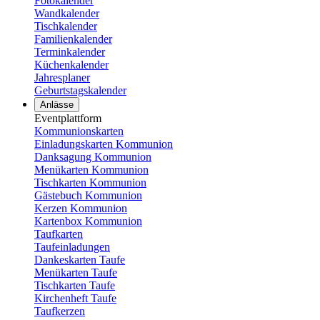
Fotokalender
Wandkalender
Tischkalender
Familienkalender
Terminkalender
Küchenkalender
Jahresplaner
Geburtstagskalender
Anlässe
Eventplattform
Kommunionskarten
Einladungskarten Kommunion
Danksagung Kommunion
Menükarten Kommunion
Tischkarten Kommunion
Gästebuch Kommunion
Kerzen Kommunion
Kartenbox Kommunion
Taufkarten
Taufeinladungen
Dankeskarten Taufe
Menükarten Taufe
Tischkarten Taufe
Kirchenheft Taufe
Taufkerzen