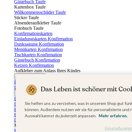
Gästebuch Taufe
Kartenbox Taufe
Willkommensschilder Taufe
Sticker Taufe
Absenderaufkleber Taufe
Fotobuch Taufe
Konfirmationskarten
Einladungskarten Konfirmation
Danksagung Konfirmation
Menükarten Konfirmation
Tischkarten Konfirmation
Gästebuch Konfirmation
Kerzen Konfirmation
Aufkleber zum Anlass Ihres Kindes
Firmungskarten
Einladungskarten Firmung
Das Leben ist schöner mit Cook
Dankeskarten Firmung
Jugendweihekarten
Einladungskarten Jugendweihe
Sie helfen uns zu verstehen, was in unserem Shop gut funk
Dankeskarten Jugendweihe
Einschulungskarten
können. Außerdem nutzen wir sie für personalisierte und 
Einladungskarten Einschulung
Auswahl kannst du jederzeit anpassen.
Mehr erfahren.
Danksagung Einschulung
Muttertag
Einstellunge
Fotogeschenke Muttertag