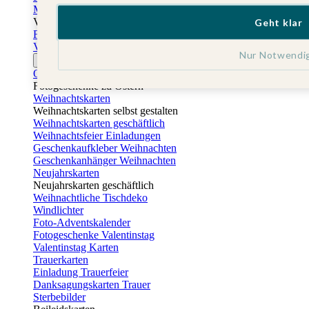
Muttertagskarten
Vatertag
Geht klar
Fotogeschenke Vatertag
Vatertagskarten
Nur Notwendi
Ostern
Osterkarten
Fotogeschenke zu Ostern
Weihnachtskarten
Weihnachtskarten selbst gestalten
Weihnachtskarten geschäftlich
Weihnachtsfeier Einladungen
Geschenkaufkleber Weihnachten
Geschenkanhänger Weihnachten
Neujahrskarten
Neujahrskarten geschäftlich
Weihnachtliche Tischdeko
Windlichter
Foto-Adventskalender
Fotogeschenke Valentinstag
Valentinstag Karten
Trauerkarten
Einladung Trauerfeier
Danksagungskarten Trauer
Sterbebilder