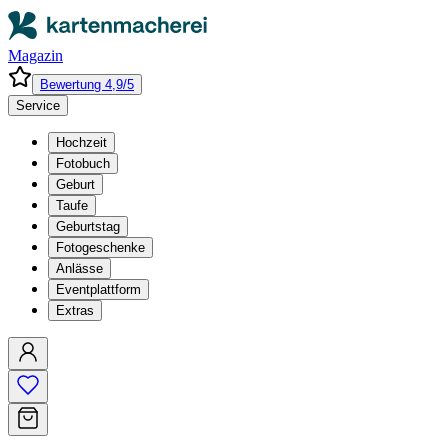
Magazin
Bewertung 4,9/5
Service
Hochzeit
Fotobuch
Geburt
Taufe
Geburtstag
Fotogeschenke
Anlässe
Eventplattform
Extras