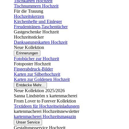
Tischkarten Hochzeit
Tischnummern Hochzeit
Für die Trauung
Hochzeitskerzen
Kirchenhefte und Einleger
Freudentränen-Taschentücher
Gastgeschenke Hochzeit
Hochzeitssticker
Danksagungskarten Hochzeit
Neue Kollektion
Erinnerungen
Fotobücher zur Hochzeit
Fotoposter Hochzeit
Fingerabdruck-Bilder
Karten zur Silberhochzeit
Karten zur Goldenen Hochzeit
Entdecke Mehr...
Neue Kollektion 2025/2026
Sanna Lindström x kartenmacherei
From Lover to Forever Kollektion
Textideen für Hochzeitseinladungen
kartenmacherei Hochzeitsnewsletter
kartenmacherei Hochzeitsmagazin
Unser Service
Gestaltungsservice Hochzeit