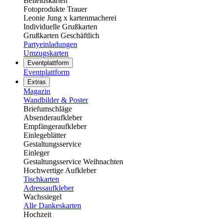
Beileidskarten
Fotoprodukte Trauer
Leonie Jung x kartenmacherei
Individuelle Grußkarten
Grußkarten Geschäftlich
Partyeinladungen
Umzugskarten
Eventplattform
Eventplattform
Extras
Magazin
Wandbilder & Poster
Briefumschläge
Absenderaufkleber
Empfängeraufkleber
Einlegeblätter
Gestaltungsservice
Einleger
Gestaltungsservice Weihnachten
Hochwertige Aufkleber
Tischkarten
Adressaufkleber
Wachssiegel
Alle Dankeskarten
Hochzeit