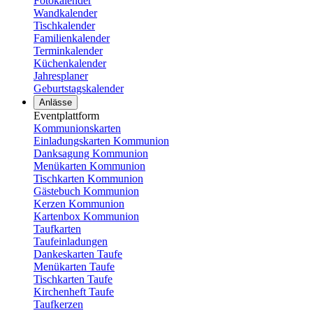
Fotokalender
Wandkalender
Tischkalender
Familienkalender
Terminkalender
Küchenkalender
Jahresplaner
Geburtstagskalender
Anlässe
Eventplattform
Kommunionskarten
Einladungskarten Kommunion
Danksagung Kommunion
Menükarten Kommunion
Tischkarten Kommunion
Gästebuch Kommunion
Kerzen Kommunion
Kartenbox Kommunion
Taufkarten
Taufeinladungen
Dankeskarten Taufe
Menükarten Taufe
Tischkarten Taufe
Kirchenheft Taufe
Taufkerzen