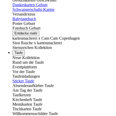
Geburtskarten Geschwister
Dankeskarten Geburt
Schwangerschafts-Karten
Versandextras
Babytagebuch
Poster Geburt
Fotobuch Geburt
Entdecke mehr
kartenmacherei x Cam Cam Copenhagen
Sissi Rasche x kartenmacherei
Sternzeichen Kollektion
Taufe
Neue Kollektion
Rund um die Taufe
Eventplattform
Vor der Taufe
Taufeinladungen
Sticker Taufe
Absenderaufkleber Taufe
Am Tag der Taufe
Taufkerzen
Kirchenheft Taufe
Menükarten Taufe
Tischkarten Taufe
Willkommensschilder Taufe