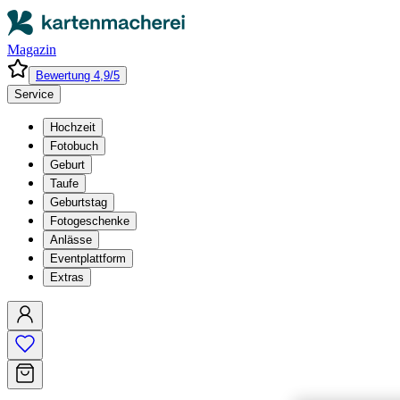
Magazin
Bewertung 4,9/5
Service
Hochzeit
Fotobuch
Geburt
Taufe
Geburtstag
Fotogeschenke
Anlässe
Eventplattform
Extras