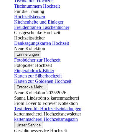
Tischkarten Hochzeit
Tischnummern Hochzeit
Für die Trauung
Hochzeitskerzen
Kirchenhefte und Einleger
Freudentränen-Taschentücher
Gastgeschenke Hochzeit
Hochzeitssticker
Danksagungskarten Hochzeit
Neue Kollektion
Erinnerungen
Fotobücher zur Hochzeit
Fotoposter Hochzeit
Fingerabdruck-Bilder
Karten zur Silberhochzeit
Karten zur Goldenen Hochzeit
Entdecke Mehr...
Neue Kollektion 2025/2026
Sanna Lindström x kartenmacherei
From Lover to Forever Kollektion
Textideen für Hochzeitseinladungen
kartenmacherei Hochzeitsnewsletter
kartenmacherei Hochzeitsmagazin
Unser Service
Gestaltungsservice Hochzeit