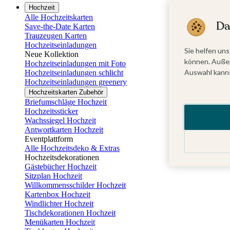
Hochzeit
Alle Hochzeitskarten
Da
Save-the-Date Karten
Trauzeugen Karten
Hochzeitseinladungen
Sie helfen uns
Neue Kollektion
können. Außer
Hochzeitseinladungen mit Foto
Auswahl kanns
Hochzeitseinladungen schlicht
Hochzeitseinladungen greenery
Hochzeitskarten Zubehör
Briefumschläge Hochzeit
Hochzeitssticker
Wachssiegel Hochzeit
Antwortkarten Hochzeit
Eventplattform
Alle Hochzeitsdeko & Extras
Hochzeitsdekorationen
Gästebücher Hochzeit
Sitzplan Hochzeit
Willkommensschilder Hochzeit
Kartenbox Hochzeit
Windlichter Hochzeit
Tischdekorationen Hochzeit
Menükarten Hochzeit