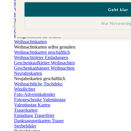
Muttertagskarten
Vatertag
Geht klar
Fotogeschenke Vatertag
Vatertagskarten
Nur Notwendi
Ostern
Osterkarten
Fotogeschenke zu Ostern
Weihnachtskarten
Weihnachtskarten selbst gestalten
Weihnachtskarten geschäftlich
Weihnachtsfeier Einladungen
Geschenkaufkleber Weihnachten
Geschenkanhänger Weihnachten
Neujahrskarten
Neujahrskarten geschäftlich
Weihnachtliche Tischdeko
Windlichter
Foto-Adventskalender
Fotogeschenke Valentinstag
Valentinstag Karten
Trauerkarten
Einladung Trauerfeier
Danksagungskarten Trauer
Sterbebilder