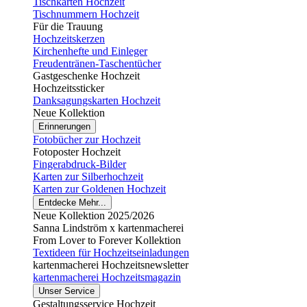
Tischkarten Hochzeit
Tischnummern Hochzeit
Für die Trauung
Hochzeitskerzen
Kirchenhefte und Einleger
Freudentränen-Taschentücher
Gastgeschenke Hochzeit
Hochzeitssticker
Danksagungskarten Hochzeit
Neue Kollektion
Erinnerungen
Fotobücher zur Hochzeit
Fotoposter Hochzeit
Fingerabdruck-Bilder
Karten zur Silberhochzeit
Karten zur Goldenen Hochzeit
Entdecke Mehr...
Neue Kollektion 2025/2026
Sanna Lindström x kartenmacherei
From Lover to Forever Kollektion
Textideen für Hochzeitseinladungen
kartenmacherei Hochzeitsnewsletter
kartenmacherei Hochzeitsmagazin
Unser Service
Gestaltungsservice Hochzeit