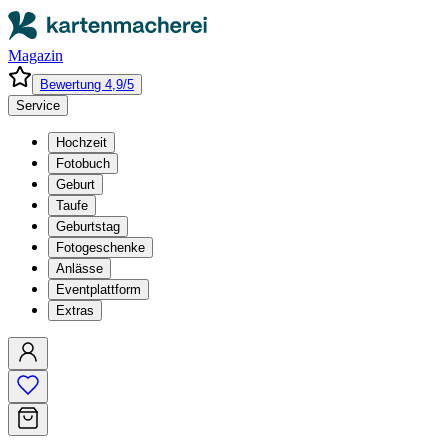
Magazin
Bewertung 4,9/5
Service
Hochzeit
Fotobuch
Geburt
Taufe
Geburtstag
Fotogeschenke
Anlässe
Eventplattform
Extras