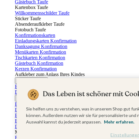
Gästebuch Taufe
Kartenbox Taufe
Willkommensschilder Taufe
Sticker Taufe
Absenderaufkleber Taufe
Fotobuch Taufe
Konfirmationskarten
Einladungskarten Konfirmation
Danksagung Konfirmation
Menükarten Konfirmation
Tischkarten Konfirmation
Gästebuch Konfirmation
Kerzen Konfirmation
Aufkleber zum Anlass Ihres Kindes
Firmungskarten
Einladungskarten Firmung
Das Leben ist schöner mit Cook
Dankeskarten Firmung
Jugendweihekarten
Einladungskarten Jugendweihe
Sie helfen uns zu verstehen, was in unserem Shop gut funk
Dankeskarten Jugendweihe
Einschulungskarten
können. Außerdem nutzen wir sie für personalisierte und 
Einladungskarten Einschulung
Auswahl kannst du jederzeit anpassen.
Mehr erfahren.
Danksagung Einschulung
Muttertag
Einstellunge
Fotogeschenke Muttertag