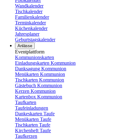
Fotokalender
Wandkalender
Tischkalender
Familienkalender
Terminkalender
Küchenkalender
Jahresplaner
Geburtstagskalender
Anlässe
Eventplattform
Kommunionskarten
Einladungskarten Kommunion
Danksagung Kommunion
Menükarten Kommunion
Tischkarten Kommunion
Gästebuch Kommunion
Kerzen Kommunion
Kartenbox Kommunion
Taufkarten
Taufeinladungen
Dankeskarten Taufe
Menükarten Taufe
Tischkarten Taufe
Kirchenheft Taufe
Taufkerzen