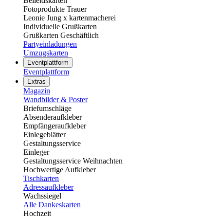
Beileidskarten
Fotoprodukte Trauer
Leonie Jung x kartenmacherei
Individuelle Grußkarten
Grußkarten Geschäftlich
Partyeinladungen
Umzugskarten
Eventplattform
Eventplattform
Extras
Magazin
Wandbilder & Poster
Briefumschläge
Absenderaufkleber
Empfängeraufkleber
Einlegeblätter
Gestaltungsservice
Einleger
Gestaltungsservice Weihnachten
Hochwertige Aufkleber
Tischkarten
Adressaufkleber
Wachssiegel
Alle Dankeskarten
Hochzeit