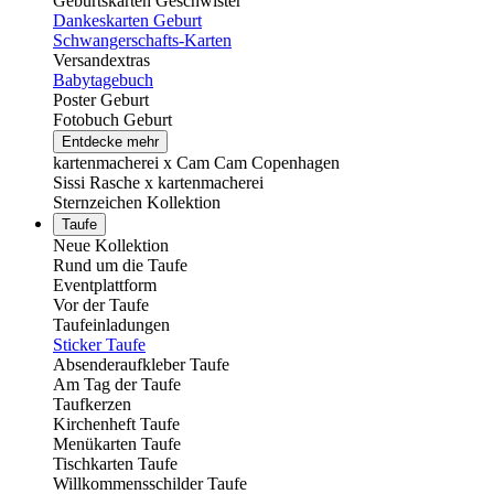
Geburtskarten Geschwister
Dankeskarten Geburt
Schwangerschafts-Karten
Versandextras
Babytagebuch
Poster Geburt
Fotobuch Geburt
Entdecke mehr
kartenmacherei x Cam Cam Copenhagen
Sissi Rasche x kartenmacherei
Sternzeichen Kollektion
Taufe
Neue Kollektion
Rund um die Taufe
Eventplattform
Vor der Taufe
Taufeinladungen
Sticker Taufe
Absenderaufkleber Taufe
Am Tag der Taufe
Taufkerzen
Kirchenheft Taufe
Menükarten Taufe
Tischkarten Taufe
Willkommensschilder Taufe