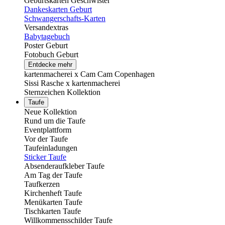
Geburtskarten Geschwister
Dankeskarten Geburt
Schwangerschafts-Karten
Versandextras
Babytagebuch
Poster Geburt
Fotobuch Geburt
Entdecke mehr
kartenmacherei x Cam Cam Copenhagen
Sissi Rasche x kartenmacherei
Sternzeichen Kollektion
Taufe
Neue Kollektion
Rund um die Taufe
Eventplattform
Vor der Taufe
Taufeinladungen
Sticker Taufe
Absenderaufkleber Taufe
Am Tag der Taufe
Taufkerzen
Kirchenheft Taufe
Menükarten Taufe
Tischkarten Taufe
Willkommensschilder Taufe