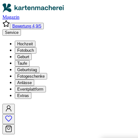
Magazin
Bewertung 4,9/5
Service
Hochzeit
Fotobuch
Geburt
Taufe
Geburtstag
Fotogeschenke
Anlässe
Eventplattform
Extras