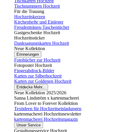
Tischkarten Hochzeit
Tischnummern Hochzeit
Für die Trauung
Hochzeitskerzen
Kirchenhefte und Einleger
Freudentränen-Taschentücher
Gastgeschenke Hochzeit
Hochzeitssticker
Danksagungskarten Hochzeit
Neue Kollektion
Erinnerungen
Fotobücher zur Hochzeit
Fotoposter Hochzeit
Fingerabdruck-Bilder
Karten zur Silberhochzeit
Karten zur Goldenen Hochzeit
Entdecke Mehr...
Neue Kollektion 2025/2026
Sanna Lindström x kartenmacherei
From Lover to Forever Kollektion
Textideen für Hochzeitseinladungen
kartenmacherei Hochzeitsnewsletter
kartenmacherei Hochzeitsmagazin
Unser Service
Gestaltungsservice Hochzeit