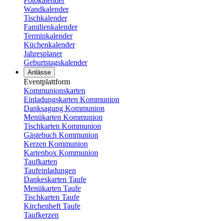
Fotokalender
Wandkalender
Tischkalender
Familienkalender
Terminkalender
Küchenkalender
Jahresplaner
Geburtstagskalender
Anlässe
Eventplattform
Kommunionskarten
Einladungskarten Kommunion
Danksagung Kommunion
Menükarten Kommunion
Tischkarten Kommunion
Gästebuch Kommunion
Kerzen Kommunion
Kartenbox Kommunion
Taufkarten
Taufeinladungen
Dankeskarten Taufe
Menükarten Taufe
Tischkarten Taufe
Kirchenheft Taufe
Taufkerzen