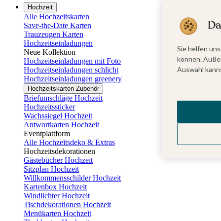
Hochzeit
Alle Hochzeitskarten
Da
Save-the-Date Karten
Trauzeugen Karten
Hochzeitseinladungen
Sie helfen uns
Neue Kollektion
können. Außer
Hochzeitseinladungen mit Foto
Auswahl kanns
Hochzeitseinladungen schlicht
Hochzeitseinladungen greenery
Hochzeitskarten Zubehör
Briefumschläge Hochzeit
Hochzeitssticker
Wachssiegel Hochzeit
Antwortkarten Hochzeit
Eventplattform
Alle Hochzeitsdeko & Extras
Hochzeitsdekorationen
Gästebücher Hochzeit
Sitzplan Hochzeit
Willkommensschilder Hochzeit
Kartenbox Hochzeit
Windlichter Hochzeit
Tischdekorationen Hochzeit
Menükarten Hochzeit