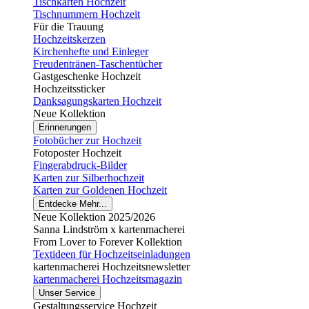
Tischkarten Hochzeit
Tischnummern Hochzeit
Für die Trauung
Hochzeitskerzen
Kirchenhefte und Einleger
Freudentränen-Taschentücher
Gastgeschenke Hochzeit
Hochzeitssticker
Danksagungskarten Hochzeit
Neue Kollektion
Erinnerungen
Fotobücher zur Hochzeit
Fotoposter Hochzeit
Fingerabdruck-Bilder
Karten zur Silberhochzeit
Karten zur Goldenen Hochzeit
Entdecke Mehr...
Neue Kollektion 2025/2026
Sanna Lindström x kartenmacherei
From Lover to Forever Kollektion
Textideen für Hochzeitseinladungen
kartenmacherei Hochzeitsnewsletter
kartenmacherei Hochzeitsmagazin
Unser Service
Gestaltungsservice Hochzeit