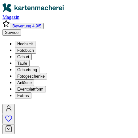
Magazin
Bewertung 4,9/5
Service
Hochzeit
Fotobuch
Geburt
Taufe
Geburtstag
Fotogeschenke
Anlässe
Eventplattform
Extras