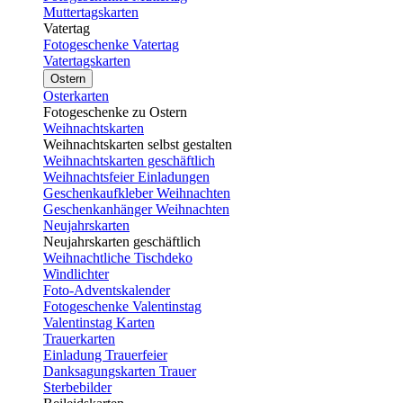
Muttertagskarten
Vatertag
Fotogeschenke Vatertag
Vatertagskarten
Ostern
Osterkarten
Fotogeschenke zu Ostern
Weihnachtskarten
Weihnachtskarten selbst gestalten
Weihnachtskarten geschäftlich
Weihnachtsfeier Einladungen
Geschenkaufkleber Weihnachten
Geschenkanhänger Weihnachten
Neujahrskarten
Neujahrskarten geschäftlich
Weihnachtliche Tischdeko
Windlichter
Foto-Adventskalender
Fotogeschenke Valentinstag
Valentinstag Karten
Trauerkarten
Einladung Trauerfeier
Danksagungskarten Trauer
Sterbebilder