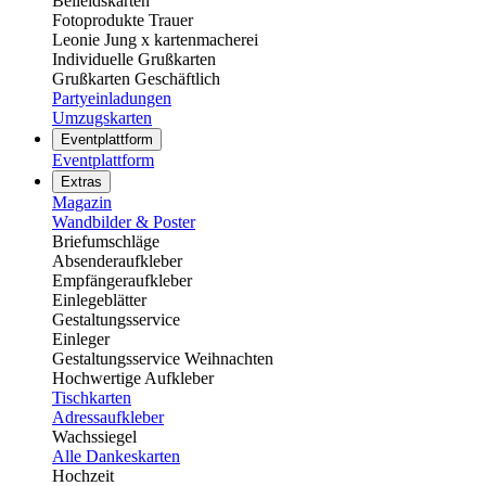
Beileidskarten
Fotoprodukte Trauer
Leonie Jung x kartenmacherei
Individuelle Grußkarten
Grußkarten Geschäftlich
Partyeinladungen
Umzugskarten
Eventplattform
Eventplattform
Extras
Magazin
Wandbilder & Poster
Briefumschläge
Absenderaufkleber
Empfängeraufkleber
Einlegeblätter
Gestaltungsservice
Einleger
Gestaltungsservice Weihnachten
Hochwertige Aufkleber
Tischkarten
Adressaufkleber
Wachssiegel
Alle Dankeskarten
Hochzeit