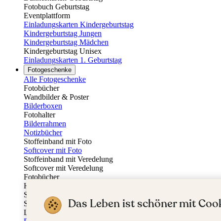
Fotobuch Geburtstag
Eventplattform
Einladungskarten Kindergeburtstag
Kindergeburtstag Jungen
Kindergeburtstag Mädchen
Kindergeburtstag Unisex
Einladungskarten 1. Geburtstag
Fotogeschenke
Alle Fotogeschenke
Fotobücher
Wandbilder & Poster
Bilderboxen
Fotohalter
Bilderrahmen
Notizbücher
Stoffeinband mit Foto
Softcover mit Foto
Stoffeinband mit Veredelung
Softcover mit Veredelung
Fotobücher
Hardcover
Softcover
Das Leben ist schöner mit Cook
Stoffeinband
Layflat