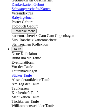
Geburtskarten Geschwister
Dankeskarten Geburt
Schwangerschafts-Karten
Versandextras
Babytagebuch
Poster Geburt
Fotobuch Geburt
Entdecke mehr
kartenmacherei x Cam Cam Copenhagen
Sissi Rasche x kartenmacherei
Sternzeichen Kollektion
Taufe
Neue Kollektion
Rund um die Taufe
Eventplattform
Vor der Taufe
Taufeinladungen
Sticker Taufe
Absenderaufkleber Taufe
Am Tag der Taufe
Taufkerzen
Kirchenheft Taufe
Menükarten Taufe
Tischkarten Taufe
Willkommensschilder Taufe