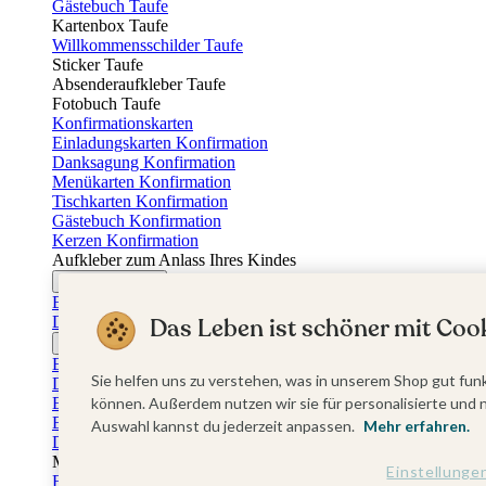
Gästebuch Taufe
Kartenbox Taufe
Willkommensschilder Taufe
Sticker Taufe
Absenderaufkleber Taufe
Fotobuch Taufe
Konfirmationskarten
Einladungskarten Konfirmation
Danksagung Konfirmation
Menükarten Konfirmation
Tischkarten Konfirmation
Gästebuch Konfirmation
Kerzen Konfirmation
Aufkleber zum Anlass Ihres Kindes
Firmungskarten
Einladungskarten Firmung
Das Leben ist schöner mit Cook
Dankeskarten Firmung
Jugendweihekarten
Einladungskarten Jugendweihe
Sie helfen uns zu verstehen, was in unserem Shop gut funk
Dankeskarten Jugendweihe
Einschulungskarten
können. Außerdem nutzen wir sie für personalisierte und 
Einladungskarten Einschulung
Auswahl kannst du jederzeit anpassen.
Mehr erfahren.
Danksagung Einschulung
Muttertag
Einstellunge
Fotogeschenke Muttertag