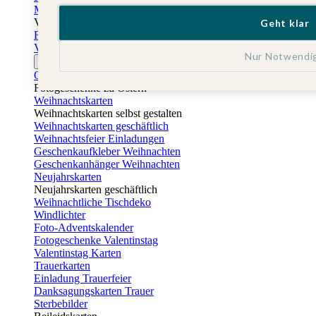
Muttertagskarten
Vatertag
Geht klar
Fotogeschenke Vatertag
Vatertagskarten
Nur Notwendi
Ostern
Osterkarten
Fotogeschenke zu Ostern
Weihnachtskarten
Weihnachtskarten selbst gestalten
Weihnachtskarten geschäftlich
Weihnachtsfeier Einladungen
Geschenkaufkleber Weihnachten
Geschenkanhänger Weihnachten
Neujahrskarten
Neujahrskarten geschäftlich
Weihnachtliche Tischdeko
Windlichter
Foto-Adventskalender
Fotogeschenke Valentinstag
Valentinstag Karten
Trauerkarten
Einladung Trauerfeier
Danksagungskarten Trauer
Sterbebilder