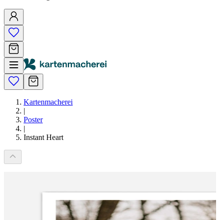
Kartenmacherei
|
Poster
|
Instant Heart