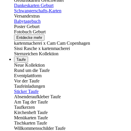
Geburtskarten Geschwister
Dankeskarten Geburt
Schwangerschafts-Karten
Versandextras
Babytagebuch
Poster Geburt
Fotobuch Geburt
Entdecke mehr
kartenmacherei x Cam Cam Copenhagen
Sissi Rasche x kartenmacherei
Sternzeichen Kollektion
Taufe
Neue Kollektion
Rund um die Taufe
Eventplattform
Vor der Taufe
Taufeinladungen
Sticker Taufe
Absenderaufkleber Taufe
Am Tag der Taufe
Taufkerzen
Kirchenheft Taufe
Menükarten Taufe
Tischkarten Taufe
Willkommensschilder Taufe