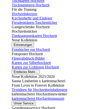
Tischkarten Hochzeit
Tischnummern Hochzeit
Für die Trauung
Hochzeitskerzen
Kirchenhefte und Einleger
Freudentränen-Taschentücher
Gastgeschenke Hochzeit
Hochzeitssticker
Danksagungskarten Hochzeit
Neue Kollektion
Erinnerungen
Fotobücher zur Hochzeit
Fotoposter Hochzeit
Fingerabdruck-Bilder
Karten zur Silberhochzeit
Karten zur Goldenen Hochzeit
Entdecke Mehr...
Neue Kollektion 2025/2026
Sanna Lindström x kartenmacherei
From Lover to Forever Kollektion
Textideen für Hochzeitseinladungen
kartenmacherei Hochzeitsnewsletter
kartenmacherei Hochzeitsmagazin
Unser Service
Gestaltungsservice Hochzeit