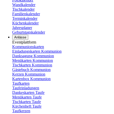
Fotokalender
Wandkalender
Tischkalender
Familienkalender
Terminkalender
Küchenkalender
Jahresplaner
Geburtstagskalender
Anlässe
Eventplattform
Kommunionskarten
Einladungskarten Kommunion
Danksagung Kommunion
Menükarten Kommunion
Tischkarten Kommunion
Gästebuch Kommunion
Kerzen Kommunion
Kartenbox Kommunion
Taufkarten
Taufeinladungen
Dankeskarten Taufe
Menükarten Taufe
Tischkarten Taufe
Kirchenheft Taufe
Taufkerzen