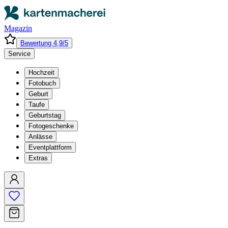
Magazin
Bewertung 4,9/5
Service
Hochzeit
Fotobuch
Geburt
Taufe
Geburtstag
Fotogeschenke
Anlässe
Eventplattform
Extras