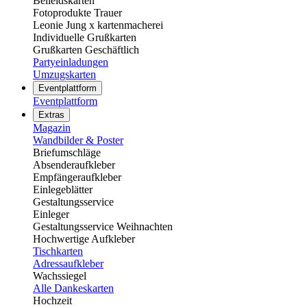
Beileidskarten
Fotoprodukte Trauer
Leonie Jung x kartenmacherei
Individuelle Grußkarten
Grußkarten Geschäftlich
Partyeinladungen
Umzugskarten
Eventplattform
Eventplattform
Extras
Magazin
Wandbilder & Poster
Briefumschläge
Absenderaufkleber
Empfängeraufkleber
Einlegeblätter
Gestaltungsservice
Einleger
Gestaltungsservice Weihnachten
Hochwertige Aufkleber
Tischkarten
Adressaufkleber
Wachssiegel
Alle Dankeskarten
Hochzeit