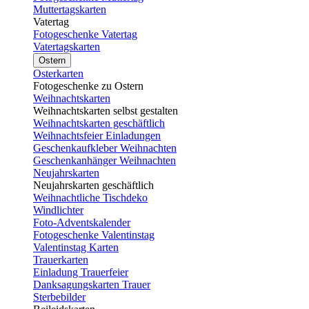
Muttertagskarten
Vatertag
Fotogeschenke Vatertag
Vatertagskarten
Ostern
Osterkarten
Fotogeschenke zu Ostern
Weihnachtskarten
Weihnachtskarten selbst gestalten
Weihnachtskarten geschäftlich
Weihnachtsfeier Einladungen
Geschenkaufkleber Weihnachten
Geschenkanhänger Weihnachten
Neujahrskarten
Neujahrskarten geschäftlich
Weihnachtliche Tischdeko
Windlichter
Foto-Adventskalender
Fotogeschenke Valentinstag
Valentinstag Karten
Trauerkarten
Einladung Trauerfeier
Danksagungskarten Trauer
Sterbebilder