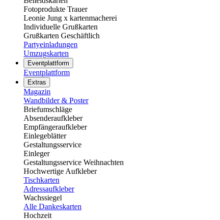
Beileidskarten
Fotoprodukte Trauer
Leonie Jung x kartenmacherei
Individuelle Grußkarten
Grußkarten Geschäftlich
Partyeinladungen
Umzugskarten
Eventplattform
Eventplattform
Extras
Magazin
Wandbilder & Poster
Briefumschläge
Absenderaufkleber
Empfängeraufkleber
Einlegeblätter
Gestaltungsservice
Einleger
Gestaltungsservice Weihnachten
Hochwertige Aufkleber
Tischkarten
Adressaufkleber
Wachssiegel
Alle Dankeskarten
Hochzeit