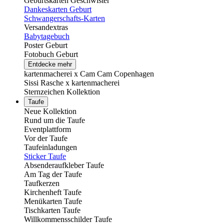
Geburtskarten Geschwister
Dankeskarten Geburt
Schwangerschafts-Karten
Versandextras
Babytagebuch
Poster Geburt
Fotobuch Geburt
Entdecke mehr
kartenmacherei x Cam Cam Copenhagen
Sissi Rasche x kartenmacherei
Sternzeichen Kollektion
Taufe
Neue Kollektion
Rund um die Taufe
Eventplattform
Vor der Taufe
Taufeinladungen
Sticker Taufe
Absenderaufkleber Taufe
Am Tag der Taufe
Taufkerzen
Kirchenheft Taufe
Menükarten Taufe
Tischkarten Taufe
Willkommensschilder Taufe