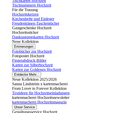
Tischkarten Hochzeit
Tischnummern Hochzeit
Für die Trauung
Hochzeitskerzen
Kirchenhefte und Einleger
Freudentränen-Taschentücher
Gastgeschenke Hochzeit
Hochzeitssticker
Danksagungskarten Hochzeit
Neue Kollektion
Erinnerungen
Fotobücher zur Hochzeit
Fotoposter Hochzeit
Fingerabdruck-Bilder
Karten zur Silberhochzeit
Karten zur Goldenen Hochzeit
Entdecke Mehr...
Neue Kollektion 2025/2026
Sanna Lindström x kartenmacherei
From Lover to Forever Kollektion
Textideen für Hochzeitseinladungen
kartenmacherei Hochzeitsnewsletter
kartenmacherei Hochzeitsmagazin
Unser Service
Gestaltungsservice Hochzeit