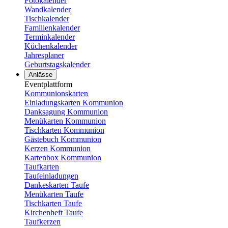
Fotokalender
Wandkalender
Tischkalender
Familienkalender
Terminkalender
Küchenkalender
Jahresplaner
Geburtstagskalender
Anlässe
Eventplattform
Kommunionskarten
Einladungskarten Kommunion
Danksagung Kommunion
Menükarten Kommunion
Tischkarten Kommunion
Gästebuch Kommunion
Kerzen Kommunion
Kartenbox Kommunion
Taufkarten
Taufeinladungen
Dankeskarten Taufe
Menükarten Taufe
Tischkarten Taufe
Kirchenheft Taufe
Taufkerzen