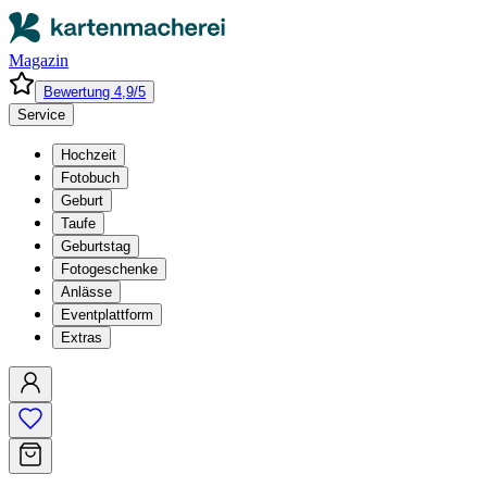
Magazin
Bewertung 4,9/5
Service
Hochzeit
Fotobuch
Geburt
Taufe
Geburtstag
Fotogeschenke
Anlässe
Eventplattform
Extras