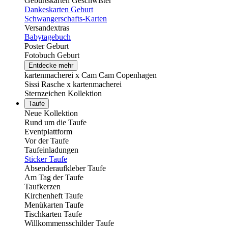
Geburtskarten Geschwister
Dankeskarten Geburt
Schwangerschafts-Karten
Versandextras
Babytagebuch
Poster Geburt
Fotobuch Geburt
Entdecke mehr
kartenmacherei x Cam Cam Copenhagen
Sissi Rasche x kartenmacherei
Sternzeichen Kollektion
Taufe
Neue Kollektion
Rund um die Taufe
Eventplattform
Vor der Taufe
Taufeinladungen
Sticker Taufe
Absenderaufkleber Taufe
Am Tag der Taufe
Taufkerzen
Kirchenheft Taufe
Menükarten Taufe
Tischkarten Taufe
Willkommensschilder Taufe