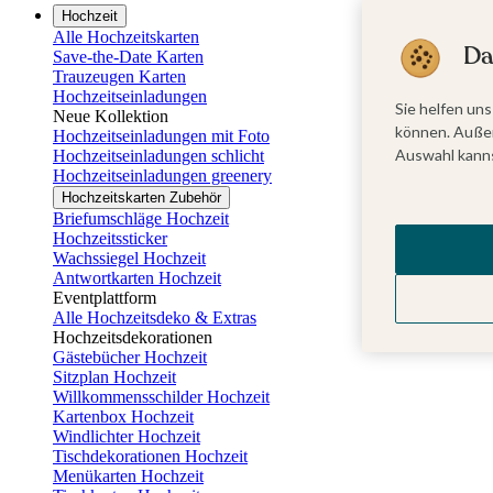
Hochzeit
Alle Hochzeitskarten
Da
Save-the-Date Karten
Trauzeugen Karten
Hochzeitseinladungen
Sie helfen uns
Neue Kollektion
können. Außer
Hochzeitseinladungen mit Foto
Auswahl kanns
Hochzeitseinladungen schlicht
Hochzeitseinladungen greenery
Hochzeitskarten Zubehör
Briefumschläge Hochzeit
Hochzeitssticker
Wachssiegel Hochzeit
Antwortkarten Hochzeit
Eventplattform
Alle Hochzeitsdeko & Extras
Hochzeitsdekorationen
Gästebücher Hochzeit
Sitzplan Hochzeit
Willkommensschilder Hochzeit
Kartenbox Hochzeit
Windlichter Hochzeit
Tischdekorationen Hochzeit
Menükarten Hochzeit