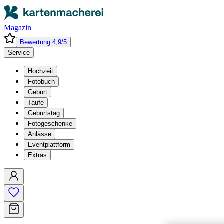
Magazin
Bewertung 4,9/5
Service
Hochzeit
Fotobuch
Geburt
Taufe
Geburtstag
Fotogeschenke
Anlässe
Eventplattform
Extras