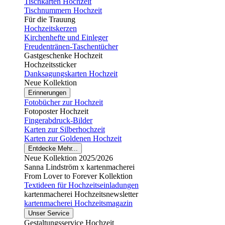
Tischkarten Hochzeit
Tischnummern Hochzeit
Für die Trauung
Hochzeitskerzen
Kirchenhefte und Einleger
Freudentränen-Taschentücher
Gastgeschenke Hochzeit
Hochzeitssticker
Danksagungskarten Hochzeit
Neue Kollektion
Erinnerungen
Fotobücher zur Hochzeit
Fotoposter Hochzeit
Fingerabdruck-Bilder
Karten zur Silberhochzeit
Karten zur Goldenen Hochzeit
Entdecke Mehr...
Neue Kollektion 2025/2026
Sanna Lindström x kartenmacherei
From Lover to Forever Kollektion
Textideen für Hochzeitseinladungen
kartenmacherei Hochzeitsnewsletter
kartenmacherei Hochzeitsmagazin
Unser Service
Gestaltungsservice Hochzeit