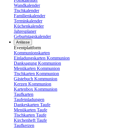
Fotokalender
Wandkalender
Tischkalender
Familienkalender
Terminkalender
Küchenkalender
Jahresplaner
Geburtstagskalender
Anlässe
Eventplattform
Kommunionskarten
Einladungskarten Kommunion
Danksagung Kommunion
Menükarten Kommunion
Tischkarten Kommunion
Gästebuch Kommunion
Kerzen Kommunion
Kartenbox Kommunion
Taufkarten
Taufeinladungen
Dankeskarten Taufe
Menükarten Taufe
Tischkarten Taufe
Kirchenheft Taufe
Taufkerzen